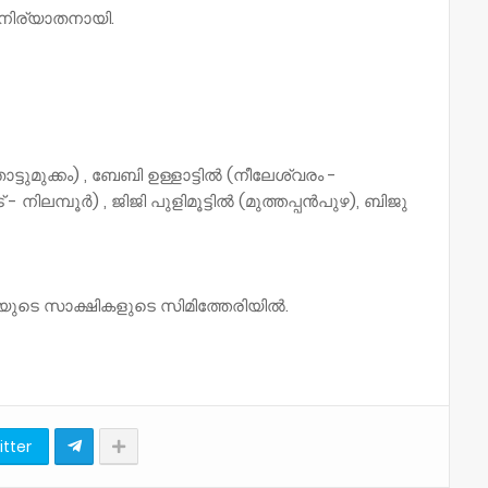
 നിര്യാതനായി.
ുമുക്കം) , ബേബി ഉള്ളാട്ടിൽ (നീലേശ്വരം -
 നിലമ്പൂർ) , ജിജി പുളിമൂട്ടിൽ (മുത്തപ്പൻപുഴ), ബിജു
ഹോവയുടെ സാക്ഷികളുടെ സിമിത്തേരിയിൽ.
itter