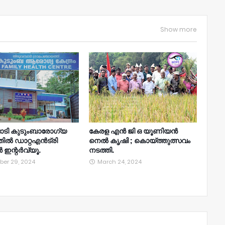
Show more
പാടി കുടുംബാരോഗ്യ
കേരള എൻ ജി ഒ യൂണിയൻ
്തിൽ ഡാറ്റഎൻട്രി
നെൽ കൃഷി ; കൊയ്ത്തുത്സവം
റർ ഇന്റർവ്യൂ.
നടത്തി.
ber 29, 2024
March 24, 2024