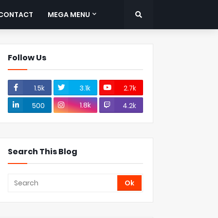
CONTACT
MEGA MENU
Follow Us
1.5k
3.1k
2.7k
1.8k
500
4.2k
Search This Blog