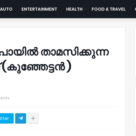
AUTO
ENTERTAINMENT
HEALTH
FOOD & TRAVEL
്റപൊയിൽ താമസിക്കുന്ന
 (കുഞ്ഞേട്ടൻ )
ents
itter