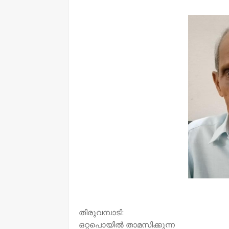
NWT
തിരുവമ്പാടി:
ഒറ്റപൊയിൽ താമസിക്കുന്ന