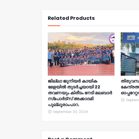
NWT
Related Products
ജില്ലാ ജൂനിയർ കായിക
തിരുവമ്
മേളയില്‍ തുടർച്ചയായി 22
കേന്ദ്രത
തവണയും കിരീടം നേടി മലബാർ
ഓപ്പറേറ്
സ്പോർട്സ് അക്കാദമി
Septem
പുല്ലൂരാംപാറ.
September 30, 2024