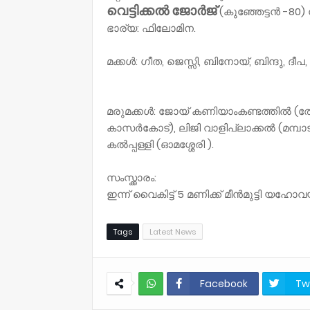
വെട്ടിക്കൽ ജോർജ്
(കുഞ്ഞേട്ടൻ -80)
ഭാര്യ: ഫിലോമിന.
മക്കൾ: ഗീത, ജെസ്സി, ബിനോയ്, ബിന്ദു, ദീപ,
മരുമക്കൾ: ജോയ് കണിയാംകണ്ടത്തിൽ (തോട്ട
കാസർകോട്), ലിജി വാളിപ്ലാക്കൽ (മമ്പാട് -
കൽപ്പള്ളി (ഓമശ്ശേരി ).
സംസ്ക്കാരം:
ഇന്ന് വൈകിട്ട് 5 മണിക്ക് മീൻമുട്ടി യ
Tags
Latest News
Facebook
Tw