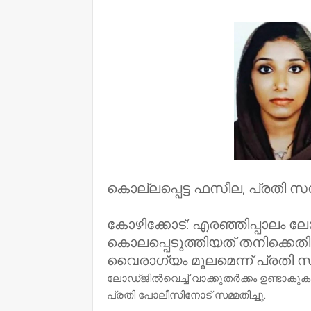
NWT
കൊല്ലപ്പെട്ട ഫസീല, പ്രതി സ
കോഴിക്കോട്: എരഞ്ഞിപ്പാലം ല
കൊലപ്പെടുത്തിയത് തനിക്കെ
വൈരാഗ്യം മൂലമെന്ന് പ്രതി 
ലോഡ്ജിൽവെച്ച് വാക്കുതർക്കം ഉണ്ടാകു
പ്രതി പോലീസിനോട് സമ്മതിച്ചു.