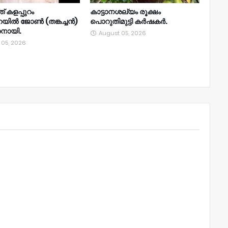
് കളപ്പുറം
കാട്ടാനശല്യം രൂക്ഷം
റയിൽ ജോൺ (തങ്കച്ചൻ)
പൊറുതിമുട്ടി കർഷകർ.
തനായി.
August 05, 2026
 05, 2026