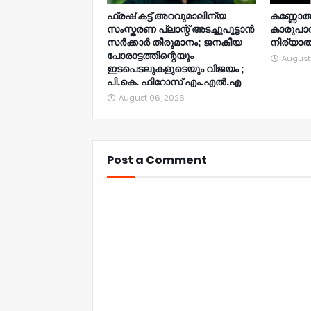
ഫ്രഷ് കട്ട് അറവുമാലിന്യ
കണ്ണോത്ത
സംസ്കരണ പ്ലാന്റ് അടച്ചുപൂട്ടാൻ
കാരുപാ
സർക്കാർ തീരുമാനം; ജനകീയ
നിര്യാ
പോരാട്ടത്തിന്റെയും
August
ഇടപെടലുകളുടെയും വിജയം ;
പി.കെ. ഫിറോസ് എം.എൽ‍.എ
August 06, 2026
Post a Comment