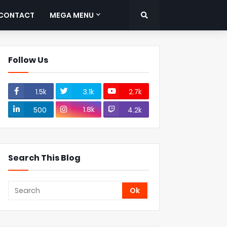
CONTACT
MEGA MENU
Follow Us
1.5k
3.1k
2.7k
1.8k
500
4.2k
Search This Blog