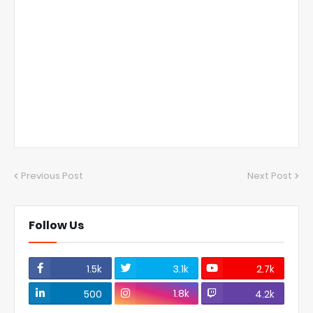
Previous Post
Next Post
Follow Us
1.5k
3.1k
2.7k
1.8k
500
4.2k