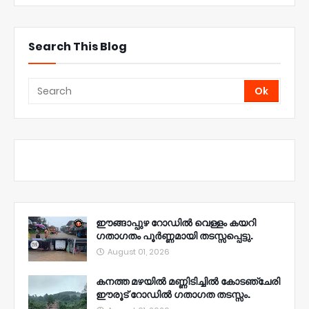
Search This Blog
ഈങ്ങാപ്പുഴ റോഡിൽ വെള്ളം കയറി
ഗതാഗതം പൂർണ്ണമായി തടസ്സപ്പെട്ടു.
August 01, 2026
കനത്ത മഴയിൽ മണ്ണിടിച്ചിൽ കോടഞ്ചേരി
ഈരൂട് റോഡിൽ ഗതാഗത തടസ്സം.