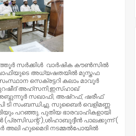
ുത്തൂർ സർക്കിൾ വാർഷിക കൗൺസിൽ
 സഖാഫിയുടെ അധ്യഷതയിൽ മുസ്തഫ
ംസ്ഥാന സെക്രട്ടറി കലാം മാവൂർ
ുറഷീദ് അഹ്സനി,ഇസ്ഹാഖ്
ബ്ദുന്നൂർ സഖാഫി, അഷ്‌റഫ്‌, ഷരീഫ്
ഷർ പി ടി സംബന്ധിച്ചു. സുബൈർ വെളിമണ്ണ
ദിയും പറഞ്ഞു. പുതിയ ഭാരവാഹികളായി
 (പ്രസിഡന്റ് ),ശിഹാബുദ്ദീൻ പാലക്കുന്ന് (
ഖാർ അലി ഹുമൈദി നടമ്മൽപോയിൽ