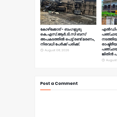
കോഴിക്കോട് - ബംഗളൂരു
എൽഡിഎ
കെ.എസ്.ആർ.ടി.സി ബസ്
പഞ്ചായത
അപകടത്തിൽ പെട്ട് രണ്ട് മരണം,
നടത്തിയ മ
നിരവധി പേർക്ക് പരിക്ക്.
രാഷ്ട്രീ
പഞ്ചായത
August 08, 2026
ജിതിൻ പല്
August
Post a Comment