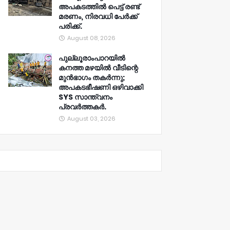
അപകടത്തിൽ പെട്ട് രണ്ട്
മരണം, നിരവധി പേർക്ക്
പരിക്ക്.
August 08, 2026
പുല്ലൂരാംപാറയിൽ
കനത്ത മഴയിൽ വീടിന്റെ
മുൻഭാഗം തകർന്നു;
അപകടഭീഷണി ഒഴിവാക്കി
SYS സാന്ത്വനം
പ്രവർത്തകർ.
August 03, 2026