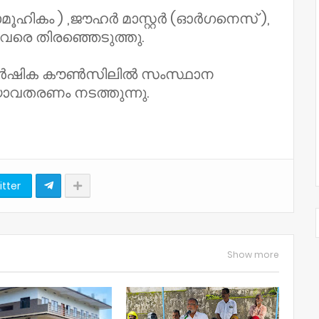
ൂഹികം ) ,ജൗഹർ മാസ്റ്റർ (ഓർഗനെസ് ),
നിവരെ തിരഞ്ഞെടുത്തു.
 വാർഷിക കൗൺസിലിൽ സംസ്ഥാന
യാവതരണം നടത്തുന്നു.
itter
Show more