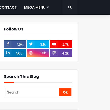
CONTACT
MEGA MENU
Follow Us
1.5k
3.1k
2.7k
1.8k
500
4.2k
Search This Blog