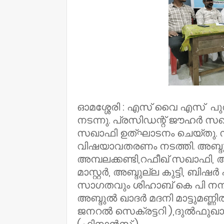
ഓമശ്ശേരി : എസ് വൈ എസ് പ
നടന്നു. പ്രസിഡന്റ് ജൗഹർ
സഖാഫി ഉത്ഘാടനം ചെയ്തു. സ
വിഷയാവതരണം നടത്തി. അബ്ദ
അമ്പലക്കണ്ടി,റഫീഖ് സഖാഫി, അ
മാസ്റ്റർ, അബ്ദുല്ല കുട്ടി, ബി
സാഗതവും ശിഹാബ് കെ പി നന്
അബ്ദുൽ ഖാദർ മദനി മാട്ടുമണ്ണിൽ
ജനറൽ സെക്രട്ടറി ),ദുൽഫു