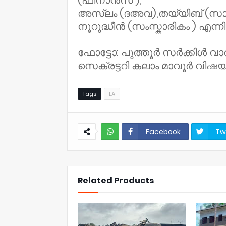
(ഫിനാൻസ് ),
അസ്‌ലം (ദഅവ),തയ്യിബ് (സാമ
നൂറുദ്ധീൻ (സംസ്കാരികം ) എന്
ഫോട്ടോ: പുത്തൂർ സർക്കിൾ
സെക്രട്ടറി കലാം മാവൂർ വിഷ
Tags
LA
Facebook
Tw
NWT
Related Products