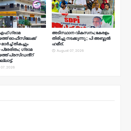
ഫ് ഗ്രാമ
അടിസ്ഥാന വികസനം;കേരളം
്ത് ഓഫീസിലേക്ക്
തിരിച്ചു നടക്കുന്നു ; പി അബ്ദുൽ
ാർച്ച് തികച്ചും
ഹമീദ്.
യ പ്രേരിതം; ഗ്രാമ
August 07, 2026
്ത് പ്രസിഡൻ്റ്
ലാട്ട്.
 07, 2026