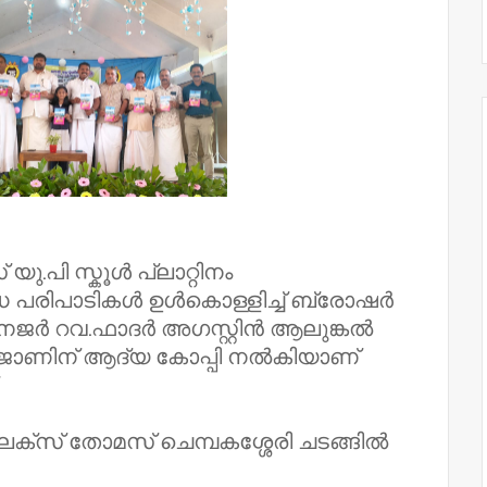
ു.പി സ്കൂൾ പ്ലാറ്റിനം
ധ പരിപാടികൾ ഉൾകൊള്ളിച്ച് ബ്രോഷർ
നേജർ റവ.ഫാദർ അഗസ്റ്റിൻ ആലുങ്കൽ
 ജോണിന് ആദ്യ കോപ്പി നൽകിയാണ്
ലക്സ് തോമസ് ചെമ്പകശ്ശേരി ചടങ്ങിൽ