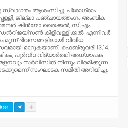
.എ സ്വാഗതം ആശംസിച്ചു. പ്രോഗ്രാം
പ്പള്ളി, ജില്ലാ പഞ്ചായത്തംഗം അംബിക
് മെമ്പർ ഷിൻജോ തൈക്കൽ, സി.എം
രസിഡൻറ് ജയ്സൺ കിളിവള്ളിക്കൽ, എന്നിവർ
മൂന്ന് ദിവസങ്ങളിലായി വിവിധ
സവമായി മാറുകയാണ്. ഫെബ്രുവരി 13,14,
ഷികം, പൂർവ്വ വിദ്യാർത്ഥി അധ്യാപക
നവും സർവീസിൽ നിന്നും വിരമിക്കുന്ന
ടക്കുമെന്ന് സംഘാടക സമിതി അറിയിച്ചു.
itter