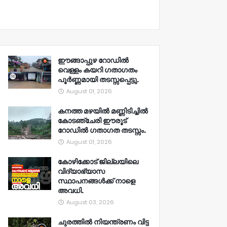
ഈങ്ങാപ്പുഴ റോഡിൽ
വെള്ളം കയറി ഗതാഗതം
പൂർണ്ണമായി തടസ്സപ്പെട്ടു.
August 01, 2026
കനത്ത മഴയിൽ മണ്ണിടിച്ചിൽ
കോടഞ്ചേരി ഈരൂട്
റോഡിൽ ഗതാഗത തടസ്സം.
August 01, 2026
കോഴിക്കോട് ജില്ലയിലെ
വിദ്യാഭ്യാസ
സ്ഥാപനങ്ങൾക്ക് നാളെ
അവധി.
August 03, 2026
ചുരത്തിൽ നിയന്ത്രണം വിട്ട