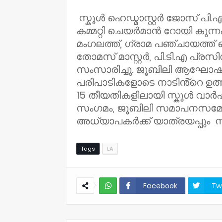
സ്കൂൾ ഹെഡ്മാസ്റ്റർ ജോസ് പി
കമ്മറ്റി ചെയർമാൻ റോയി കുന്ന
മംഗലത്ത്, ഗ്രാമ പഞ്ചായത്ത
തോമസ് മാസ്റ്റർ, പി.ടി.എ പ്
സംസാരിച്ചു. ജൂബിലി ആഘോഷം 
പരിപാടികളോടെ നാടിൻ്റെ ഉത്
15 തീയതികളിലായി സ്കൂൾ വാർ
സംഗമം, ജൂബിലി സമാപനസമ്മേള
അധ്യാപകർക്ക് യാത്രയപ്പും ന
Tags
LA
Facebook
Tw
NWT