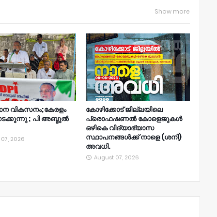
Show more
ാന വികസനം;കേരളം
കോഴിക്കോട് ജില്ലയിലെ
നടക്കുന്നു ; പി അബ്ദുൽ
പ്രൊഫഷണൽ കോളെജുകൾ
ഒഴികെ വിദ്യാഭ്യാസ
സ്ഥാപനങ്ങൾക്ക് നാളെ (ശനി)
 07, 2026
അവധി.
August 07, 2026