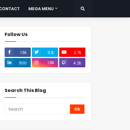
CONTACT
MEGA MENU
Follow Us
1.5k
3.1k
2.7k
1.8k
500
4.2k
Search This Blog