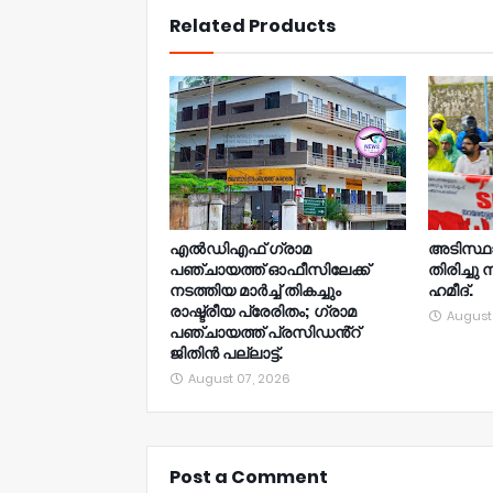
Related Products
എൽഡിഎഫ് ഗ്രാമ
അടിസ്ഥ
പഞ്ചായത്ത് ഓഫീസിലേക്ക്
തിരിച്ചു 
നടത്തിയ മാർച്ച് തികച്ചും
ഹമീദ്.
രാഷ്ട്രീയ പ്രേരിതം; ഗ്രാമ
August
പഞ്ചായത്ത് പ്രസിഡൻ്റ്
ജിതിൻ പല്ലാട്ട്.
August 07, 2026
Post a Comment