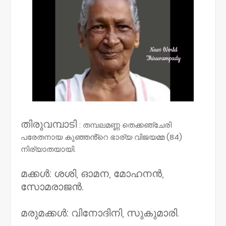
തിരുവമ്പാടി
: തമ്പലമണ്ണ തെക്കഞ്ചേരി
പരേതനായ കുഞ്ഞൻ്റെ ഭാര്യ വിജയമ്മ (84)
നിര്യാതയായി.
മക്കൾ: ശശി, ഓമന, മോഹനൻ,
സോമരാജൻ.
മരുമക്കൾ: വിനോദിനി, സുകുമാരി.