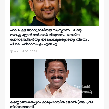
ഫ്രഷ് കട്ട് അറവുമാലിന്യ സംസ്കരണ പ്ലാന്റ്
അടച്ചുപൂട്ടാൻ സർക്കാർ തീരുമാനം; ജനകീയ
പോരാട്ടത്തിന്റെയും ഇടപെടലുകളുടെയും വിജയം ;
പി.കെ. ഫിറോസ് എം.എൽ‍.എ
August 06, 2026
കണ്ണോത്ത് കളപ്പുറം കാരുപാറയിൽ ജോൺ (തങ്കച്ചൻ)
നിര്യാതനായി.