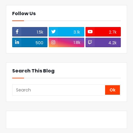
Follow Us
1.5k
3.1k
2.7k
1.8k
500
4.2k
Search This Blog