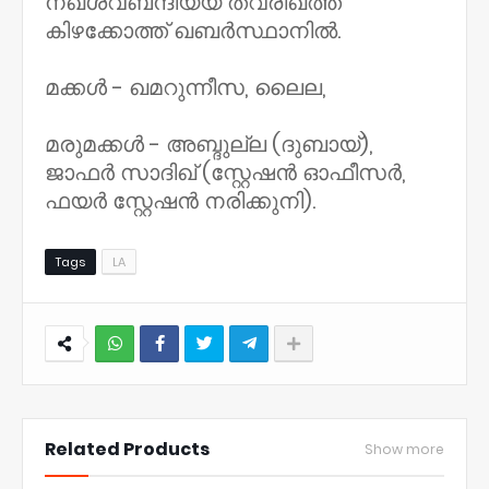
നഖ്ശ്വബന്ദിയ്യ ത്വരീഖത്ത്
കിഴക്കോത്ത് ഖബർസ്ഥാനിൽ.
മക്കൾ - ഖമറുന്നീസ, ലൈല,
മരുമക്കൾ - അബ്ദുല്ല (ദുബായ്),
ജാഫർ സാദിഖ് (സ്റ്റേഷൻ ഓഫീസർ,
ഫയർ സ്റ്റേഷൻ നരിക്കുനി).
Tags
LA
NWT
Related Products
Show more