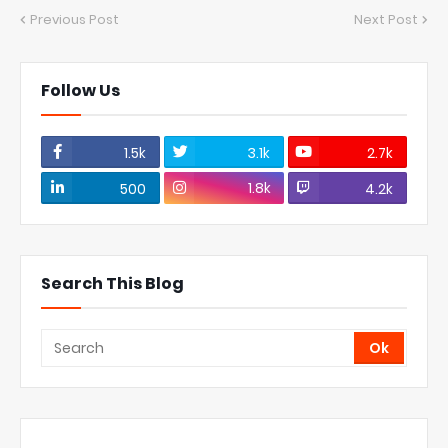
Previous Post
Next Post
Follow Us
1.5k
3.1k
2.7k
1.8k
500
4.2k
Search This Blog