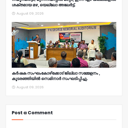
ശക്തമായ മഴ, യെല്ലോ അലേര്‍ട്ട്.
August 09, 2026
കർഷക സംഘംകോഴിക്കോട് ജില്ലാ സമ്മേളനം ,
കൂടരഞ്ഞിയിൽ സെമിനാർ സംഘടിപ്പിച്ചു.
August 09, 2026
Post a Comment