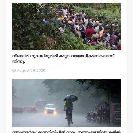
നീലഗിരി ഗൂഡല്ലൂരിൽ കടുവ വയോധികനെ കൊന്ന്
തിന്നു.
August 09, 2026
ന്യൂനമര്‍ദ്ദം; മുന്നറിയിപ്പില്‍ മാറ്റം, ഇന്ന് ഏഴ് ജില്ലകളില്‍