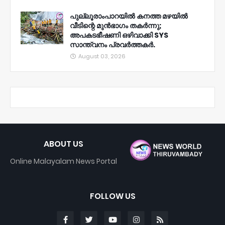
പുല്ലൂരാംപാറയിൽ കനത്ത മഴയിൽ
വീടിന്റെ മുൻഭാഗം തകർന്നു;
അപകടഭീഷണി ഒഴിവാക്കി SYS
സാന്ത്വനം പ്രവർത്തകർ.
August 03, 2026
ABOUT US
Online Malayalam News Portal
FOLLOW US