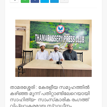
NWT
താമരശ്ശേരി : കേരളീയ സമൂഹത്തില്‍
കഴിഞ്ഞ മൂന്ന് പതിറ്റാണ്ടിലേറെയായി
സാഹിത്യ- സാംസ്‌കാരിക രംഗത്ത്
വിപ്ലവകരമായ സ്വാധീനം