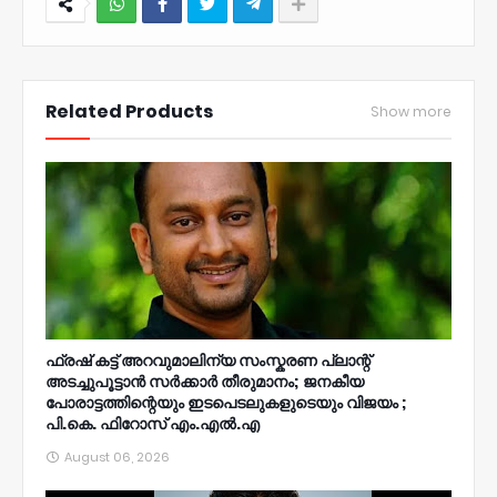
NWT
Related Products
Show more
ഫ്രഷ് കട്ട് അറവുമാലിന്യ സംസ്കരണ പ്ലാന്റ്
അടച്ചുപൂട്ടാൻ സർക്കാർ തീരുമാനം; ജനകീയ
പോരാട്ടത്തിന്റെയും ഇടപെടലുകളുടെയും വിജയം ;
പി.കെ. ഫിറോസ് എം.എൽ‍.എ
August 06, 2026