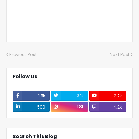
Previous Post
Next Post
Follow Us
1.5k
3.1k
2.7k
1.8k
500
4.2k
Search This Blog