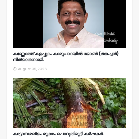
കണ്ണോത്ത് കളപ്പുറം കാരുപാറയിൽ ജോൺ (തങ്കച്ചൻ)
നിര്യാതനായി.
August 05, 2026
കാട്ടാനശല്യം രൂക്ഷം പൊറുതിമുട്ടി കർഷകർ.