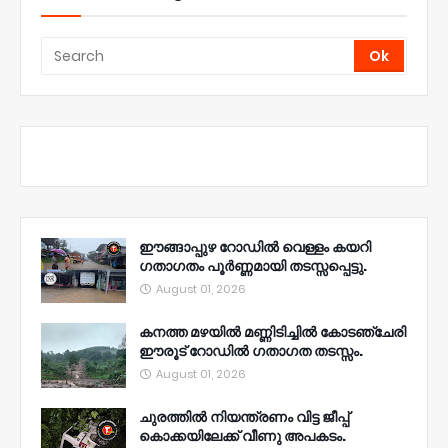
ഈങ്ങാപ്പുഴ റോഡിൽ വെള്ളം കയറി
ഗതാഗതം പൂർണ്ണമായി തടസ്സപ്പെട്ടു.
August 01, 2026
കനത്ത മഴയിൽ മണ്ണിടിച്ചിൽ കോടഞ്ചേരി
ഈരൂട് റോഡിൽ ഗതാഗത തടസ്സം.
August 01, 2026
ചുരത്തിൽ നിയന്ത്രണം വിട്ട ജീപ്പ്
കൊക്കയിലേക്ക് വീണു അപകടം.