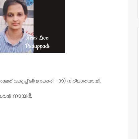
്‌ വകുപ്പ്‌ ജീവനകാരി - 39) നിര്യാതയായി.
നായർ.
ാഘവൻ