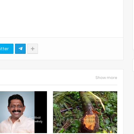
itter
Show more