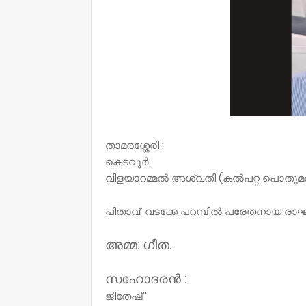
താമരശ്ശേരി :
കെടവൂർ,
വിളയാറമ്മൽ അശ്വതി (കൽപറ്റ പൊതുമരാമത
പിതാവ്‌: വടക്കേ പറമ്പിൽ പരേതനായ ര
അമ്മ: ഗീത.
സഹോദരൻ :
ജിതേഷ്‌ '