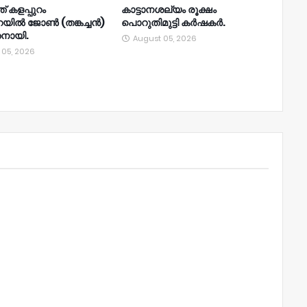
് കളപ്പുറം
കാട്ടാനശല്യം രൂക്ഷം
റയിൽ ജോൺ (തങ്കച്ചൻ)
പൊറുതിമുട്ടി കർഷകർ.
തനായി.
August 05, 2026
 05, 2026