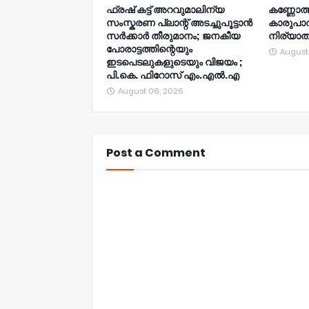
ഫ്രഷ് കട്ട് അറവുമാലിന്യ
കണ്ണോത്ത
സംസ്കരണ പ്ലാന്റ് അടച്ചുപൂട്ടാൻ
കാരുപാ
സർക്കാർ തീരുമാനം; ജനകീയ
നിര്യാ
പോരാട്ടത്തിന്റെയും
August
ഇടപെടലുകളുടെയും വിജയം ;
പി.കെ. ഫിറോസ് എം.എൽ‍.എ
August 06, 2026
Post a Comment