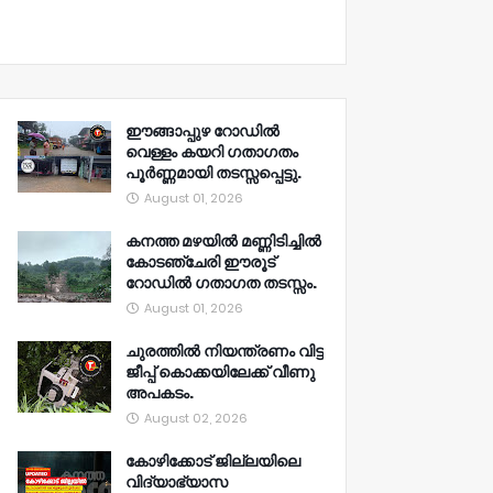
ഈങ്ങാപ്പുഴ റോഡിൽ
വെള്ളം കയറി ഗതാഗതം
പൂർണ്ണമായി തടസ്സപ്പെട്ടു.
August 01, 2026
കനത്ത മഴയിൽ മണ്ണിടിച്ചിൽ
കോടഞ്ചേരി ഈരൂട്
റോഡിൽ ഗതാഗത തടസ്സം.
August 01, 2026
ചുരത്തിൽ നിയന്ത്രണം വിട്ട
ജീപ്പ് കൊക്കയിലേക്ക് വീണു
അപകടം.
August 02, 2026
കോഴിക്കോട് ജില്ലയിലെ
വിദ്യാഭ്യാസ