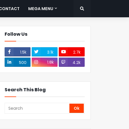
CONTACT
MEGA MENU
Follow Us
1.5k
3.1k
2.7k
1.8k
500
4.2k
Search This Blog