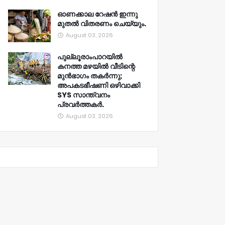
ഓണക്കാല റേഷൻ ഇന്നു
മുതല്‍ വിതരണം ചെയ്യും.
August 03, 2026
പുല്ലൂരാംപാറയിൽ
കനത്ത മഴയിൽ വീടിന്റെ
മുൻഭാഗം തകർന്നു;
അപകടഭീഷണി ഒഴിവാക്കി
SYS സാന്ത്വനം
പ്രവർത്തകർ.
August 03, 2026