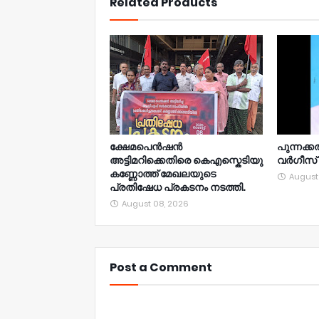
Related Products
ക്ഷേമപെൻഷൻ
പുന്നക്ക
അട്ടിമറിക്കെതിരെ കെഎസ്കെടിയു
വർഗീസ്
കണ്ണോത്ത് മേഖലയുടെ
August
പ്രതിഷേധ പ്രകടനം നടത്തി.
August 08, 2026
Post a Comment