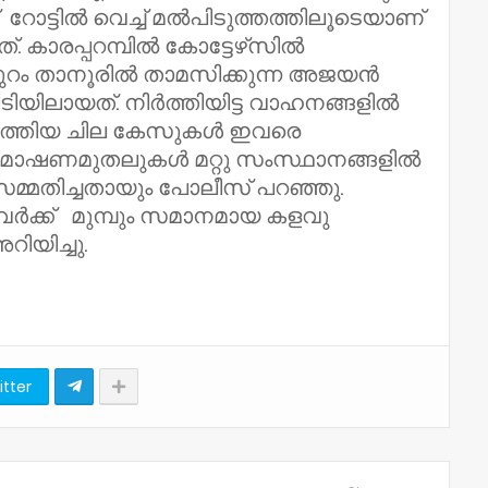
റോട്ടിൽ വെച്ച് മൽപിടുത്തത്തിലൂടെയാണ്
്. കാരപ്പറമ്പിൽ കോട്ടേഴ്‌സിൽ
പ്പുറം താനൂരിൽ താമസിക്കുന്ന അജയൻ
ിയിലായത്. നിർത്തിയിട്ട വാഹനങ്ങളിൽ
നടത്തിയ ചില കേസുകൾ ഇവരെ
ും മോഷണമുതലുകൾ മറ്റു സംസ്ഥാനങ്ങളിൽ
സമ്മതിച്ചതായും പോലീസ് പറഞ്ഞു.
വർക്ക് മുമ്പും സമാനമായ കളവു
യിച്ചു.
itter