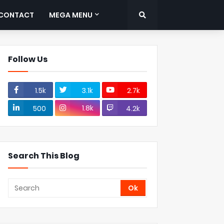
CONTACT
MEGA MENU
Follow Us
1.5k
3.1k
2.7k
1.8k
500
4.2k
Search This Blog