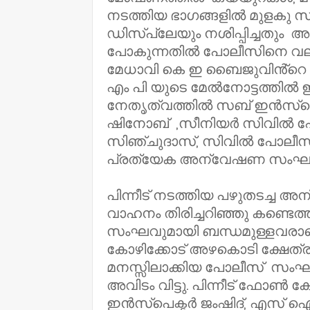
നടത്തിയ ഭാഗങ്ങളിൽ മുളകു സ്
ഡിസ്പ്ലേയും നശിപ്പിച്ചതും 
പോകുന്നതിൽ പോലീസിനെ വലച്ചി
മേധാവി കെ ഇ ബൈജുവിൻ്റെ നി
എം പി യുടെ മേൽനോട്ടത്തിൽ 
നേതൃത്വത്തിൽ സബ് ഇൻസ്പെക
ഷിനോബ് ,സീനിയർ സിവിൽ പോ
സിഞ്ചുദാസ്, സിവിൽ പോലീസ
പ്രത്യേക അന്വേഷണ സംഘം ര
പിന്നീട് നടത്തിയ പഴുതടച്ച
വാഹനം തിരിച്ചറിഞ്ഞു കണ്ടെത
സംഘവുമായി ബന്ധമുള്ളവരാണ
കോഴിക്കോട് അഴകൊടി ക്ഷേത്രത്
മനസ്സിലാക്കിയ പോലീസ് സംഘം
അവിടം വിട്ടു. പിന്നീട് ഫോൺ കേ
ഇൻസ്പെക്ടർ ജംഷിദ്, എസ് ഐ 