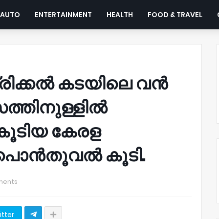
AUTO
ENTERTAINMENT
HEALTH
FOOD & TRAVEL
ട്രിക്കൽ കടയിലെ വൻ
ത്തിനുള്ളിൽ
കൂടിയ കേരള
പൊൻതൂവൽ കൂടി.
ments
itter