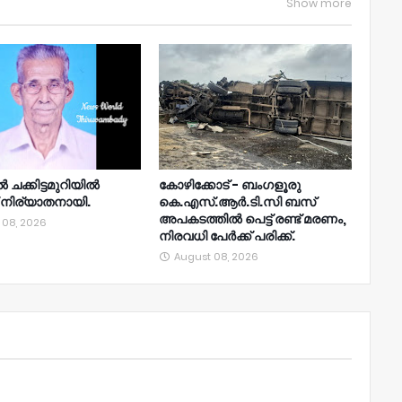
Show more
ൽ ചക്കിട്ടമുറിയിൽ
കോഴിക്കോട് - ബംഗളൂരു
 നിര്യാതനായി.
കെ.എസ്.ആർ.ടി.സി ബസ്
അപകടത്തിൽ പെട്ട് രണ്ട് മരണം,
 08, 2026
നിരവധി പേർക്ക് പരിക്ക്.
August 08, 2026