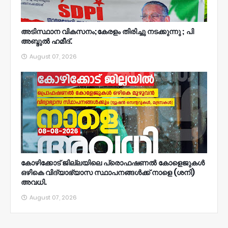
അടിസ്ഥാന വികസനം;കേരളം തിരിച്ചു നടക്കുന്നു ; പി
അബ്ദുൽ ഹമീദ്.
August 07, 2026
കോഴിക്കോട് ജില്ലയിലെ പ്രൊഫഷണൽ കോളെജുകൾ
ഒഴികെ വിദ്യാഭ്യാസ സ്ഥാപനങ്ങൾക്ക് നാളെ (ശനി)
അവധി.
August 07, 2026