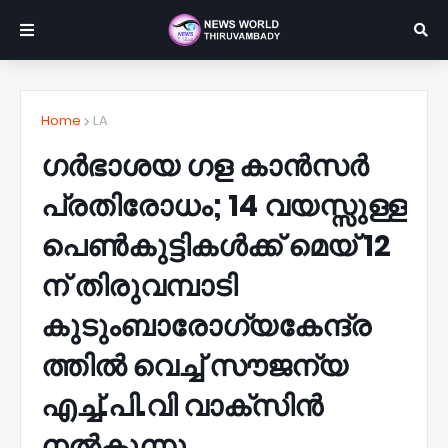
Home
LA
ഗർഭാശയ ഗള കാന്‍സര്‍
പ്രതിരോധം; 14 വയസ്സുള്ള
പെൺകുട്ടികൾക്ക് മെയ് 12
ന് തിരുവമ്പാടി
കുടുംബാരോഗ്യകേന്ദ്ര
ത്തിൽ വെച്ച് സൗജന്യ
എച്ച്.പി.വി വാക്‌സിന്‍
നൽകുന്നു.