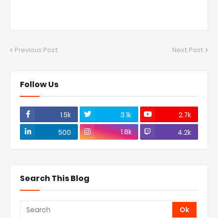
Previous Post
Next Post
Follow Us
1.5k
3.1k
2.7k
1.8k
500
4.2k
Search This Blog