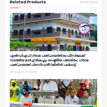
Related Products
Show more
എൽഡിഎഫ് ഗ്രാമ പഞ്ചായത്ത് ഓഫീസിലേക്ക്
നടത്തിയ മാർച്ച് തികച്ചും രാഷ്ട്രീയ പ്രേരിതം; ഗ്രാമ
പഞ്ചായത്ത് പ്രസിഡൻ്റ് ജിതിൻ പല്ലാട്ട്.
August 07, 2026