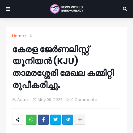
Home
LA
കേരള ജേർണലിസ്റ്റ്
യൂനിയൻ (KJU)
താമരശ്ശേരി മേഖല കമ്മിറ്റി
രൂപീകരിച്ചു.
Admin
May 09, 2026
0 Comments