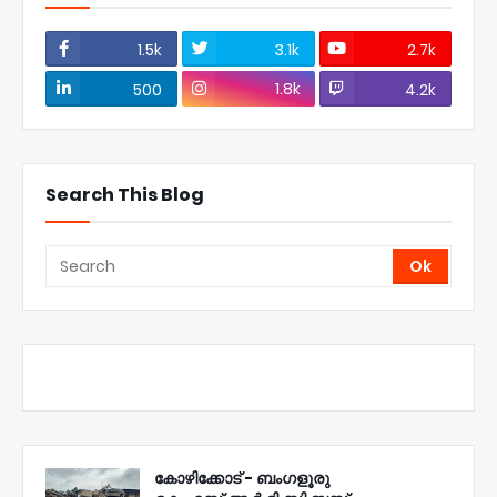
1.5k
3.1k
2.7k
1.8k
500
4.2k
Search This Blog
കോഴിക്കോട് - ബംഗളൂരു