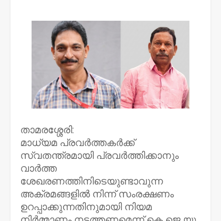
NWT
താമരശ്ശേരി:
മാധ്യമ പ്രവർത്തകർക്ക്
സ്വതന്ത്രമായി പ്രവർത്തിക്കാനും
വാർത്ത
ശേഖരണത്തിനിടെയുണ്ടാവുന്ന
അക്രമങ്ങളിൽ നിന്ന് സംരക്ഷണം
ഉറപ്പാക്കുന്നതിനുമായി നിയമ
നിർമ്മാണം നടത്തണമെന്ന്‌ കെ ജെ യു