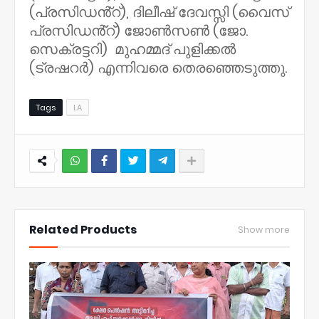
(പ്രസിഡൻ്റ്), ദിലീഷ് ദേവസ്സി (വൈസ്
പ്രസിഡൻ്റ്) ജോൺസൺ (ജോ.
സെക്രട്ടറി) മുഹമ്മദ് പുളിക്കൽ
(ട്രഷറർ) എന്നിവരെ തെരഞ്ഞെടുത്തു.
Tags
LA
NWT
Related Products
Show more