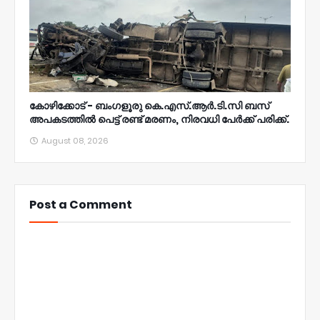
കോഴിക്കോട് - ബംഗളൂരു കെ.എസ്.ആർ.ടി.സി ബസ്
അപകടത്തിൽ പെട്ട് രണ്ട് മരണം, നിരവധി പേർക്ക് പരിക്ക്.
August 08, 2026
Post a Comment