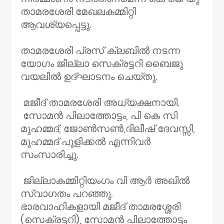
താമരശേരി മേഖലകമ്മിറ്റി
ആവശ്യപ്പെട്ടു.
താമരശേരി പ്രസ് ക്ലബിൽ നടന്ന
യോഗം ജില്ലാ സെക്രട്ടറി ബൈജു
വയലിൽ ഉദ്ഘാടനം ചെയ്തു.
മജീദ് താമരശേരി അധ്യക്ഷനായി.
സോമൻ പിലാത്തോട്ടം, പി കെ സി
മുഹമ്മദ്, ജോൺസൺ,ദിലീഷ് ദേവസ്സി,
മുഹമ്മദ്‌ പുളിക്കൽ എന്നിവർ
സംസാരിച്ചു.
ജില്ലാകമ്മിറ്റിയംഗം വി ആർ അഖിൽ
സ്വാഗതം പറഞ്ഞു.
ഭാരവാഹികളായി മജീദ് താമരശ്ശേരി
(സെക്രട്ടറി), സോമൻ പിലാത്തോട്ടം