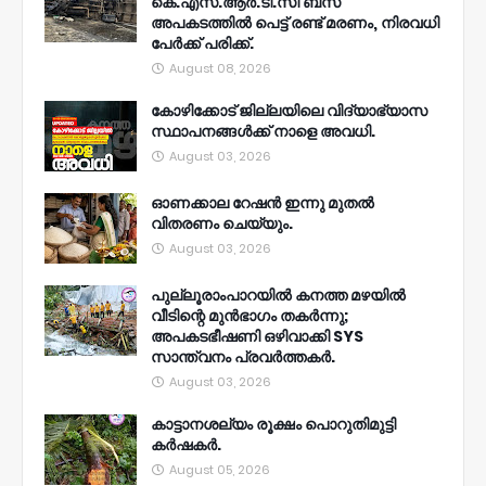
കെ.എസ്.ആർ.ടി.സി ബസ്
അപകടത്തിൽ പെട്ട് രണ്ട് മരണം, നിരവധി
പേർക്ക് പരിക്ക്.
August 08, 2026
കോഴിക്കോട് ജില്ലയിലെ വിദ്യാഭ്യാസ
സ്ഥാപനങ്ങൾക്ക് നാളെ അവധി.
August 03, 2026
ഓണക്കാല റേഷൻ ഇന്നു മുതല്‍
വിതരണം ചെയ്യും.
August 03, 2026
പുല്ലൂരാംപാറയിൽ കനത്ത മഴയിൽ
വീടിന്റെ മുൻഭാഗം തകർന്നു;
അപകടഭീഷണി ഒഴിവാക്കി SYS
സാന്ത്വനം പ്രവർത്തകർ.
August 03, 2026
കാട്ടാനശല്യം രൂക്ഷം പൊറുതിമുട്ടി
കർഷകർ.
August 05, 2026