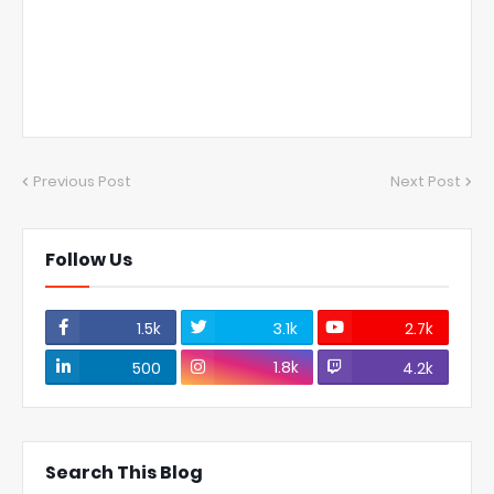
Previous Post
Next Post
Follow Us
1.5k
3.1k
2.7k
1.8k
500
4.2k
Search This Blog