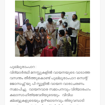
പുല്ലൂരാംപാറ :
വിദ്യാർത്ഥി മനസ്സുകളിൽ വായനയുടെ വാടാത്ത
വസന്തം തീർത്തുകൊണ്ട് പുല്ലൂരാംപാറ സെന്റ്
ജോസഫ്സ് യു പി സ്കൂളിൽ വായന വാരാചരണം
സമാപിച്ചു. വായനവാര സമാപനവും വിദ്യാരംഗം
കലാസാഹിത്യവേദിയുടെയും വിവിധ
ക്ലബ്ബുകളുടെയും ഉദ്ഘാടനവും തിരുവമ്പാടി