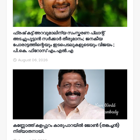
ഫ്രഷ് കട്ട് അറവുമാലിന്യ സംസ്കരണ പ്ലാന്റ്
അടച്ചുപൂട്ടാൻ സർക്കാർ തീരുമാനം; ജനകീയ
പോരാട്ടത്തിന്റെയും ഇടപെടലുകളുടെയും വിജയം ;
പി.കെ. ഫിറോസ് എം.എൽ‍.എ
August 06, 2026
കണ്ണോത്ത് കളപ്പുറം കാരുപാറയിൽ ജോൺ (തങ്കച്ചൻ)
നിര്യാതനായി.