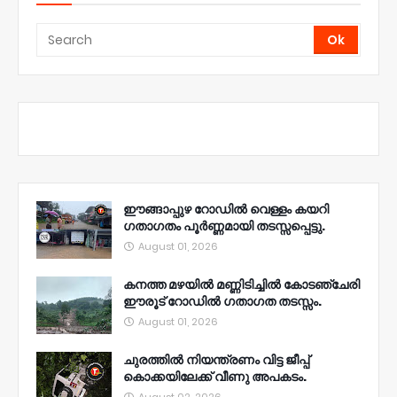
ഈങ്ങാപ്പുഴ റോഡിൽ വെള്ളം കയറി
ഗതാഗതം പൂർണ്ണമായി തടസ്സപ്പെട്ടു.
August 01, 2026
കനത്ത മഴയിൽ മണ്ണിടിച്ചിൽ കോടഞ്ചേരി
ഈരൂട് റോഡിൽ ഗതാഗത തടസ്സം.
August 01, 2026
ചുരത്തിൽ നിയന്ത്രണം വിട്ട ജീപ്പ്
കൊക്കയിലേക്ക് വീണു അപകടം.