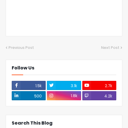
Previous Post
Next Post
Follow Us
1.5k
3.1k
2.7k
1.8k
500
4.2k
Search This Blog