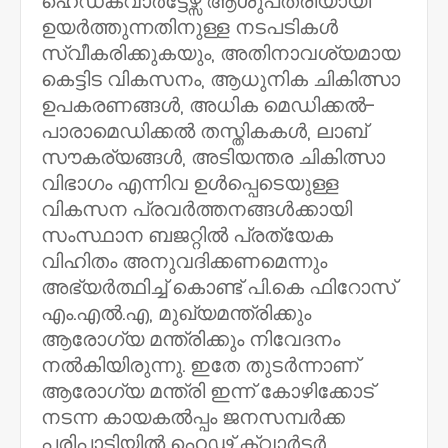
ഹെഡ്ക്വാർട്ടേഴ്സ് ആശുപത്രിയായി
ഉയർത്തുന്നതിനുള്ള നടപടികൾ
സ്വീകരിക്കുകയും, അതിനാവശ്യമായ
കെട്ടിട വികസനം, ആധുനിക ചികിത്സാ
ഉപകരണങ്ങൾ, അധിക മെഡിക്കൽ-
പാരാമെഡിക്കൽ തസ്തികകൾ, ലാബ്
സൗകര്യങ്ങൾ, അടിയന്തര ചികിത്സാ
വിഭാഗം എന്നിവ ഉൾപ്പെടെയുള്ള
വികസന പ്രവർത്തനങ്ങൾക്കായി
സംസ്ഥാന ബജറ്റിൽ പ്രത്യേക
വിഹിതം അനുവദിക്കണമെന്നും
അഭ്യർത്ഥിച്ച് കൊണ്ട് പി.കെ ഫിറോസ്
എം.എൽ.എ, മുഖ്യമന്ത്രിക്കും
ആരോഗ്യ മന്ത്രിക്കും നിവേദനം
നൽകിയിരുന്നു. ഇതേ തുടർന്നാണ്
ആരോഗ്യ മന്ത്രി ഇന്ന് കോഴിക്കോട്
നടന്ന കായകൽപ്പം ജനസമ്പർക്ക
പരിപാടിയിൽ ഹെഢ് ക്വാർട്ടർ