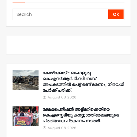
കോഴിക്കോട് - ബംഗളൂരു
കെ.എസ്.ആർ.ടി.സി ബസ്
അപകടത്തിൽ പെട്ട് രണ്ട് മരണം, നിരവധി
പേർക്ക് പരിക്ക്.
August 08, 2026
ക്ഷേമപെൻഷൻ അട്ടിമറിക്കെതിരെ
കെഎസ്കെടിയു കണ്ണോത്ത് മേഖലയുടെ
പ്രതിഷേധ പ്രകടനം നടത്തി.
August 08, 2026