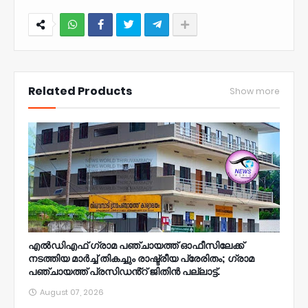
NWT
Related Products
Show more
എൽഡിഎഫ് ഗ്രാമ പഞ്ചായത്ത് ഓഫീസിലേക്ക്
നടത്തിയ മാർച്ച് തികച്ചും രാഷ്ട്രീയ പ്രേരിതം; ഗ്രാമ
പഞ്ചായത്ത് പ്രസിഡൻ്റ് ജിതിൻ പല്ലാട്ട്.
August 07, 2026