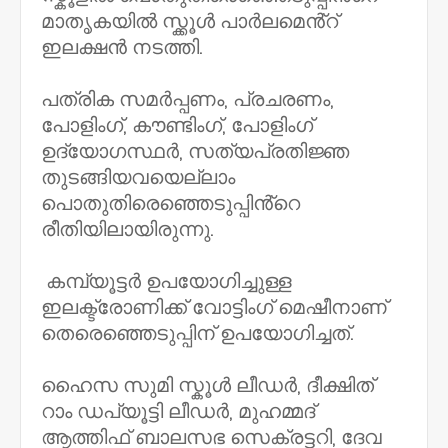
മാതൃകയിൽ സ്ക്കൂൾ പാർലമെൻ്റ്
ഇലക്ഷൻ നടത്തി.
പത്രിക സമർപ്പണം, പ്രചരണം,
പോളിംഗ്, കൗണ്ടിംഗ്, പോളിംഗ്
ഉദ്യോഗസ്ഥർ, സത്യപ്രതിജ്ഞ
തുടങ്ങിയവയെല്ലാം
പൊതുതിരെഞ്ഞെടുപ്പിൻ്റെ
രീതിയിലായിരുന്നു.
കമ്പ്യൂട്ടർ ഉപയോഗിച്ചുള്ള
ഇലക്ട്രോണിക്ക് വോട്ടിംഗ് മെഷീനാണ്
തെരെഞ്ഞെടുപ്പിന് ഉപയോഗിച്ചത്.
ഹൈസ സുമി സ്കൂൾ ലീഡർ, ദീക്ഷിത്
റാം ഡപ്യൂട്ടി ലീഡർ, മുഹമ്മദ്
ആത്തിഫ് ബാലസഭ സെക്രട്ടറി, ദേവ