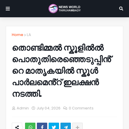
Home
LA
തൊണ്ടിമ്മൽ സ്കൂളിൽൽ
പൊതുതിരെഞ്ഞെടുപ്പിൻ്
റെ മാതൃകയിൽ സ്കൂൾ
പാർലമെൻ്റ് ഇലക്ഷൻ
നടത്തി.
Admin
July 04, 2026
0 Comments