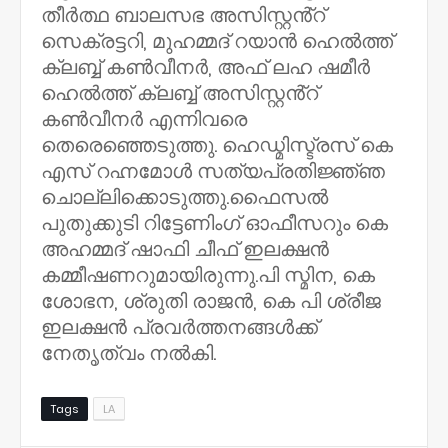
തീർത്ഥ ബാലസഭ അസിസ്റ്റൻ്റ്
സെക്രട്ടറി, മുഹമ്മദ് റയാൻ ഹെൽത്ത്
ക്ലബ്ബ് കൺവീനർ, അഫ് ലഹ ഷമീർ
ഹെൽത്ത് ക്ലബ്ബ് അസിസ്റ്റൻ്റ്
കൺവീനർ എന്നിവരെ
തെരെഞ്ഞെടുത്തു. ഹെഡ്മിസ്ട്രസ് കെ
എസ് റഹ്നമോൾ സത്യപ്രതിജ്ഞ്ഞ
ചൊല്ലിക്കൊടുത്തു.ഫൈസൽ
പുതുക്കുടി റിട്ടേണിംഗ് ഓഫീസറും കെ
അഹമ്മദ് ഷാഫി ചീഫ് ഇലക്ഷൻ
കമ്മീഷണറുമായിരുന്നു.പി സ്മിന, കെ
ശോഭന, ശ്രുതി രാജൻ, കെ പി ശ്രീജ
ഇലക്ഷൻ പ്രവർത്തനങ്ങൾക്ക്
നേതൃത്വം നൽകി.
Tags
LA