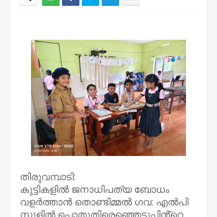
NWT
തിരുവമ്പാടി:
കുട്ടികളിൽ ജനാധിപത്യ ബോധം
വളർത്താൻ തൊണ്ടിമ്മൽ ഗവ: എൽപി
സ്കൂളിൽ പൊതുതിരെഞ്ഞെടുപ്പിൻ്റെ