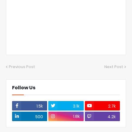
Previous Post
Next Post
Follow Us
1.5k
3.1k
2.7k
1.8k
500
4.2k