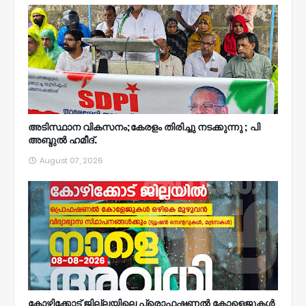
അടിസ്ഥാന വികസനം;കേരളം തിരിച്ചു നടക്കുന്നു ; പി
അബ്ദുൽ ഹമീദ്.
August 07, 2026
കോഴിക്കോട് ജില്ലയിലെ പ്രൊഫഷണൽ കോളെജുകൾ