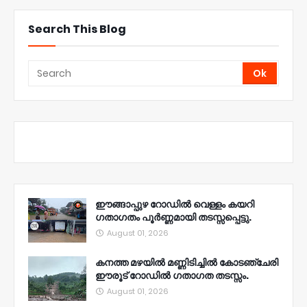
Search This Blog
ഈങ്ങാപ്പുഴ റോഡിൽ വെള്ളം കയറി
ഗതാഗതം പൂർണ്ണമായി തടസ്സപ്പെട്ടു.
August 01, 2026
കനത്ത മഴയിൽ മണ്ണിടിച്ചിൽ കോടഞ്ചേരി
ഈരൂട് റോഡിൽ ഗതാഗത തടസ്സം.
August 01, 2026