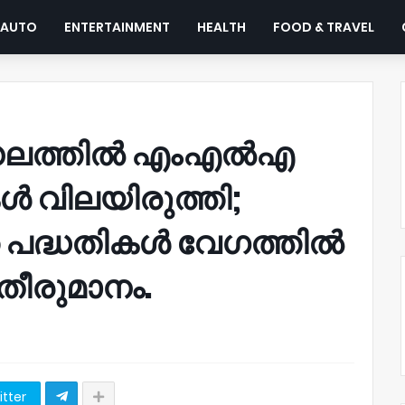
AUTO
ENTERTAINMENT
HEALTH
FOOD & TRAVEL
ണ്ഡലത്തിൽ എംഎൽഎ
കൾ വിലയിരുത്തി;
ത പദ്ധതികൾ വേഗത്തിൽ
തീരുമാനം.
itter