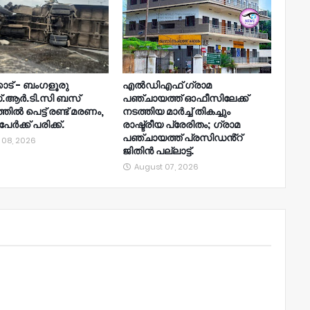
ോട് - ബംഗളൂരു
എൽഡിഎഫ് ഗ്രാമ
.ആർ.ടി.സി ബസ്
പഞ്ചായത്ത് ഓഫീസിലേക്ക്
ിൽ പെട്ട് രണ്ട് മരണം,
നടത്തിയ മാർച്ച് തികച്ചും
േർക്ക് പരിക്ക്.
രാഷ്ട്രീയ പ്രേരിതം; ഗ്രാമ
പഞ്ചായത്ത് പ്രസിഡൻ്റ്
 08, 2026
ജിതിൻ പല്ലാട്ട്.
August 07, 2026