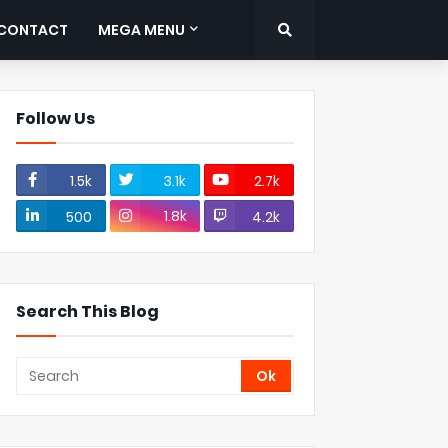
CONTACT
MEGA MENU
Follow Us
1.5k
3.1k
2.7k
1.8k
500
4.2k
Search This Blog