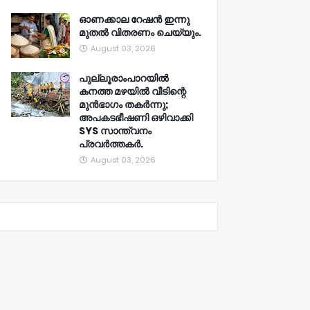
ഓണക്കാല റേഷൻ ഇന്നു
മുതല്‍ വിതരണം ചെയ്യും.
August 03, 2026
പുല്ലൂരാംപാറയിൽ
കനത്ത മഴയിൽ വീടിന്റെ
മുൻഭാഗം തകർന്നു;
അപകടഭീഷണി ഒഴിവാക്കി
SYS സാന്ത്വനം
പ്രവർത്തകർ.
August 03, 2026