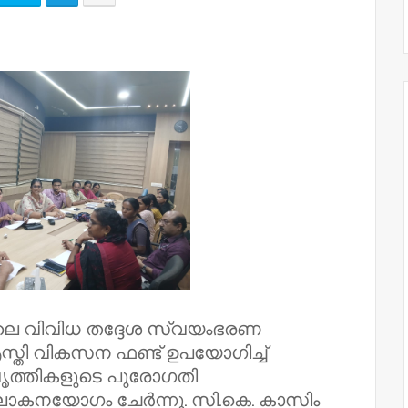
്തിലെ വിവിധ തദ്ദേശ സ്വയംഭരണ
ി വികസന ഫണ്ട് ഉപയോഗിച്ച്
രവൃത്തികളുടെ പുരോഗതി
ോകനയോഗം ചേർന്നു. സി.കെ. കാസിം