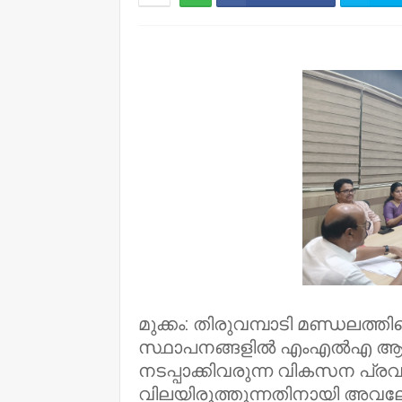
NWT
മുക്കം: തിരുവമ്പാടി മണ്ഡലത
സ്ഥാപനങ്ങളിൽ എംഎൽഎ ആസ്ത
നടപ്പാക്കിവരുന്ന വികസന പ്
വിലയിരുത്തുന്നതിനായി അവല