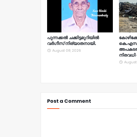
പുന്നക്കൽ ചക്കിട്ടമുറിയിൽ
കോഴിക്ക
വർഗീസ് നിര്യാതനായി.
കെ.എസ്
അപകടത്ത
August 08, 2026
നിരവധി പ
August
Post a Comment