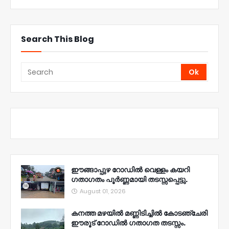
Search This Blog
ഈങ്ങാപ്പുഴ റോഡിൽ വെള്ളം കയറി
ഗതാഗതം പൂർണ്ണമായി തടസ്സപ്പെട്ടു.
August 01, 2026
കനത്ത മഴയിൽ മണ്ണിടിച്ചിൽ കോടഞ്ചേരി
ഈരൂട് റോഡിൽ ഗതാഗത തടസ്സം.