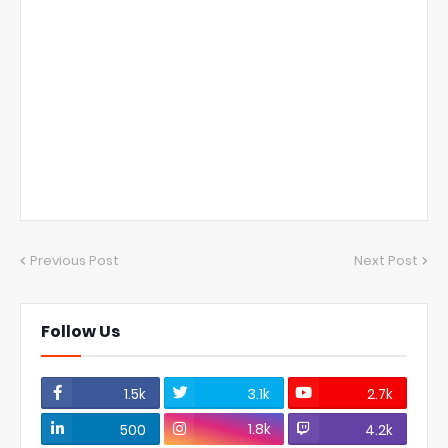
Previous Post
Next Post
Follow Us
1.5k
3.1k
2.7k
1.8k
500
4.2k