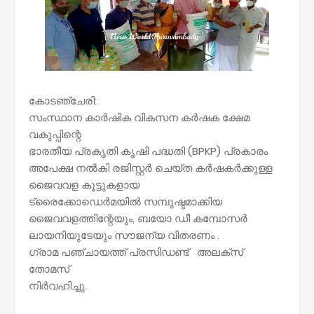
കോടഞ്ചേരി:
സംസ്ഥാന കാർഷിക വികസന കർഷക ക്ഷേമ
വകുപ്പിന്റെ
ഭാരതീയ പ്രകൃതി കൃഷി പദ്ധതി (BPKP) പ്രകാരം
അപേക്ഷ നൽകി രജിസ്റ്റർ ചെയ്ത കർഷകർക്കുള്ള
ജൈവവള കൂട്ടുകളായ
ട്രൈക്കോഡെർമയിൽ സമ്പുഷ്ടമാക്കിയ
ജൈവവളത്തിന്റേയും, ബയോ ഡീ കമ്പോസർ
ലായനിയുടേയും സൗജന്യ വിതരണം .
ഗ്രാമ പഞ്ചായത്ത് പ്രസിഡണ്ട് അലക്സ്
തോമസ്
നിർവഹിച്ചു.