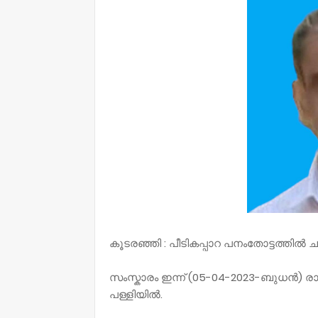
കൂടരഞ്ഞി : പീടികപ്പാറ പനംതോട്ടത്തിൽ 
സംസ്കാരം ഇന്ന് (05-04-2023-ബുധൻ) ര
പള്ളിയിൽ.