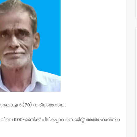
ചാക്കോച്ചൻ (70) നിര്യാതനായി.
ാവിലെ 11:00-മണിക്ക് പീടികപ്പാറ സെയിന്റ് അൽഫോൻസാ