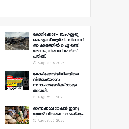
കോഴിക്കോട് - ബംഗളൂരു
കെ.എസ്.ആർ.ടി.സി ബസ്
അപകടത്തിൽ പെട്ട് രണ്ട്
മരണം, നിരവധി പേർക്ക്
പരിക്ക്.
August 08, 2026
കോഴിക്കോട് ജില്ലയിലെ
വിദ്യാഭ്യാസ
സ്ഥാപനങ്ങൾക്ക് നാളെ
അവധി.
August 03, 2026
ഓണക്കാല റേഷൻ ഇന്നു
മുതല്‍ വിതരണം ചെയ്യും.
August 03, 2026