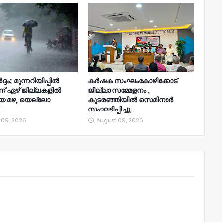
്ദം; മുന്നറിയിപ്പില്‍
കർഷക സംഘംകോഴിക്കോട്
ന്ന് ഏഴ് ജില്ലകളില്‍
ജില്ലാ സമ്മേളനം ,
യ മഴ, യെല്ലോ
കൂടരഞ്ഞിയിൽ സെമിനാർ
.
സംഘടിപ്പിച്ചു.
 09, 2026
August 09, 2026