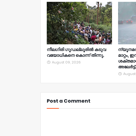
നീലഗിരി ഗൂഡല്ലൂരിൽ കടുവ
ന്യൂനമര്‍ദ
വയോധികനെ കൊന്ന് തിന്നു.
മാറ്റം, ഇ
ശക്തമാ
August 09, 2026
അലേര്‍ട്ട്
August
Post a Comment