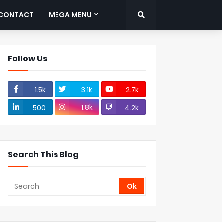
CONTACT
MEGA MENU
Follow Us
1.5k
3.1k
2.7k
1.8k
500
4.2k
Search This Blog