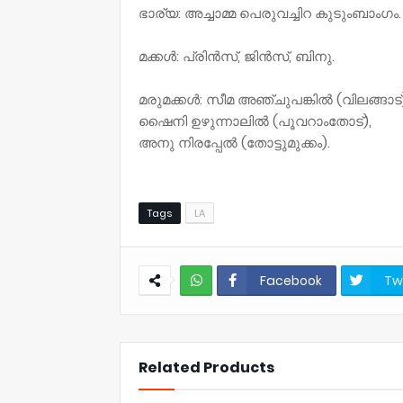
ഭാര്യ: അച്ചാമ്മ പെരുവച്ചിറ കുടുംബാംഗം.
മക്കൾ: പ്രിൻസ്, ജിൻസ്, ബിനു.
മരുമക്കൾ: സീമ അഞ്ചുപങ്കിൽ (വിലങ്ങാട്
ഷൈനി ഉഴുന്നാലിൽ (പൂവറാംതോട്),
അനു നിരപ്പേൽ (തോട്ടുമുക്കം).
Tags
LA
Facebook
Tw
NWT
Related Products