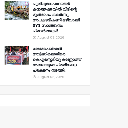
പുല്ലൂരാംപാറയിൽ
കനത്ത മഴയിൽ വീടിന്റെ
മുൻഭാഗം തകർന്നു;
അപകടഭീഷണി ഒഴിവാക്കി
SYS സാന്ത്വനം
പ്രവർത്തകർ.
August 03, 2026
ക്ഷേമപെൻഷൻ
അട്ടിമറിക്കെതിരെ
കെഎസ്കെടിയു കണ്ണോത്ത്
മേഖലയുടെ പ്രതിഷേധ
പ്രകടനം നടത്തി.
August 08, 2026