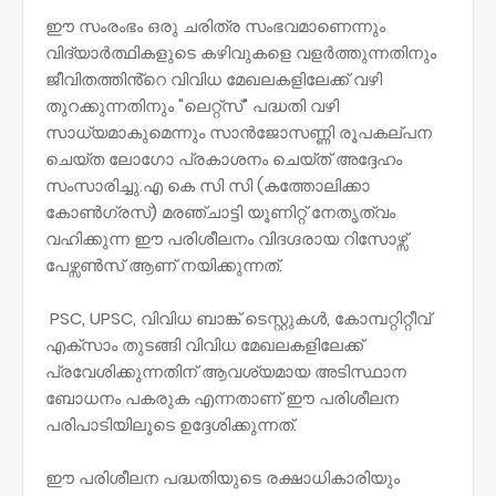
ഈ സംരംഭം ഒരു ചരിത്ര സംഭവമാണെന്നും
വിദ്യാർത്ഥികളുടെ കഴിവുകളെ വളർത്തുന്നതിനും
ജീവിതത്തിൻ്റെ വിവിധ മേഖലകളിലേക്ക് വഴി
തുറക്കുന്നതിനും "ലെറ്റ്സ്" പദ്ധതി വഴി
സാധ്യമാകുമെന്നും സാൻജോസണ്ണി രൂപകല്പന
ചെയ്ത ലോഗോ പ്രകാശനം ചെയ്ത് അദ്ദേഹം
സംസാരിച്ചു.എ കെ സി സി (കത്തോലിക്കാ
കോൺഗ്രസ്) മരഞ്ചാട്ടി യൂണിറ്റ് നേതൃത്വം
വഹിക്കുന്ന ഈ പരിശീലനം വിദഗ്ദരായ റിസോഴ്സ്
പേഴ്സൺസ് ആണ് നയിക്കുന്നത്.
PSC, UPSC, വിവിധ ബാങ്ക് ടെസ്റ്റുകൾ, കോമ്പറ്റിറ്റീവ്
എക്സാം തുടങ്ങി വിവിധ മേഖലകളിലേക്ക്
പ്രവേശിക്കുന്നതിന് ആവശ്യമായ അടിസ്ഥാന
ബോധനം പകരുക എന്നതാണ് ഈ പരിശീലന
പരിപാടിയിലൂടെ ഉദ്ദേശിക്കുന്നത്.
ഈ പരിശീലന പദ്ധതിയുടെ രക്ഷാധികാരിയും