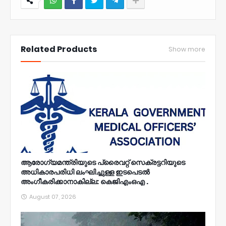
NWT
Related Products
Show more
ആരോഗ്യമന്ത്രിയുടെ പ്രൈവറ്റ് സെക്രട്ടറിയുടെ
അധികാരപരിധി ലംഘിച്ചുള്ള ഇടപെടൽ
അംഗീകരിക്കാനാകില്ല: കെജിഎംഒഎ .
August 07, 2026