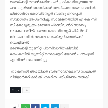
മരഞ്ചാട്ടി സെൻമേരിസ് ചർച്ച് വികാരിയുമായ റവ.
ഫാ. കുര്യൻ താന്നിക്കൽ അധ്യക്ഷനായ ചടങ്ങിൽ
പ്രോഗ്രാം കോഡിനേറ്റർ ബാബു തറപ്പേൽ
സ്വാഗതം ആശംസിച്ചു. സമ്മേളനത്തിൽ എ കെ സി
സി തോട്ടുമുക്കം മേഖലാ പ്രസിഡൻ്റ് സാബു
വടക്കേപടവിൽ, മേഖല കോഡിനേറ്റർ പ്രിൻസ്
തിനംപറമ്പിൽ, മേഖല സെക്രട്ടറി.ജെയിംസ്
തൊട്ടിയിൽ
മരഞ്ചാട്ടി യൂണിറ്റ് പ്രസിഡൻ്റ് ഷിബിൻ
പൈകയിൽ,യൂണിറ്റ് സെക്രട്ടറി ജോൺ പന്തപള്ളി
എന്നിവർ സംസാരിച്ചു.
നാഷണൽ ട്രെയിനർ ബർണാഡ് ജോസ് നാല്പത്
വിദ്യാർത്ഥികൾക്ക് ഏകദിന പരിശീലനം നൽകി.
Tags
LA