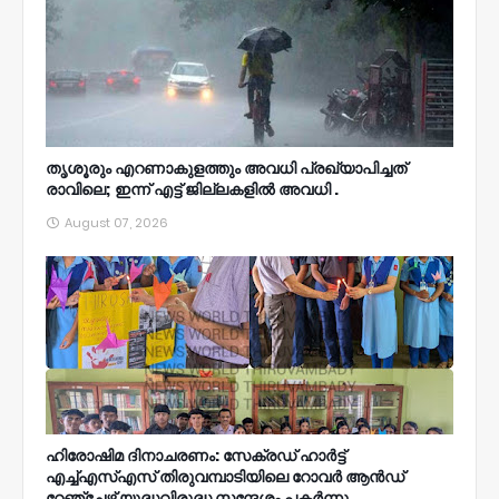
തൃശൂരും എറണാകുളത്തും അവധി പ്രഖ്യാപിച്ചത്
രാവിലെ; ഇന്ന് എട്ട് ജില്ലകളിൽ അവധി .
August 07, 2026
ഹിരോഷിമ ദിനാചരണം: സേക്രഡ് ഹാർട്ട്
എച്ച്എസ്എസ് തിരുവമ്പാടിയിലെ റോവർ ആൻഡ്
റേഞ്ചേഴ്സ് യുദ്ധവിരുദ്ധ സന്ദേശം പകർന്നു.