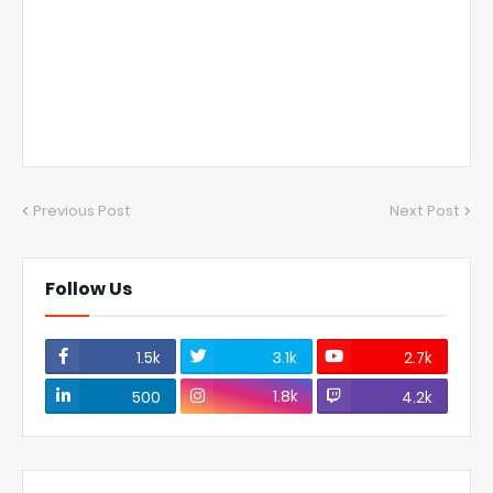
Previous Post
Next Post
Follow Us
1.5k
3.1k
2.7k
1.8k
500
4.2k