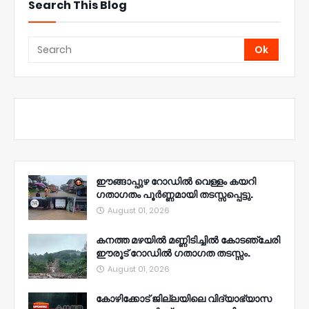
Search This Blog
ഈങ്ങാപ്പുഴ റോഡിൽ വെള്ളം കയറി
ഗതാഗതം പൂർണ്ണമായി തടസ്സപ്പെട്ടു.
August 01, 2026
കനത്ത മഴയിൽ മണ്ണിടിച്ചിൽ കോടഞ്ചേരി
ഈരൂട് റോഡിൽ ഗതാഗത തടസ്സം.
August 01, 2026
കോഴിക്കോട് ജില്ലയിലെ വിദ്യാഭ്യാസ