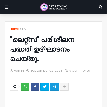
Home
LA
"ലെറ്റ്സ്" പരിശീലന
പദ്ധതി ഉദ്ഘാടനം
ചെയ്തു.
Admin
September 02, 2023
0 Comments
NWT