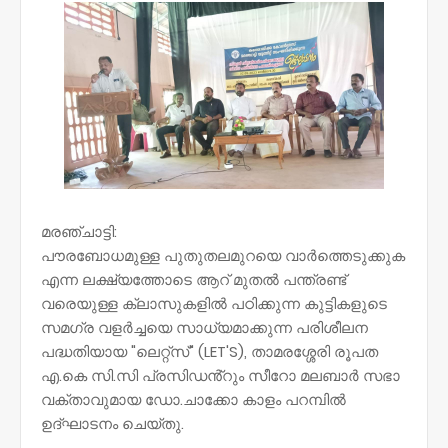
മരഞ്ചാട്ടി:
പൗരബോധമുള്ള പുതുതലമുറയെ വാർത്തെടുക്കുക
എന്ന ലക്ഷ്യത്തോടെ ആറ് മുതൽ പന്ത്രണ്ട്
വരെയുള്ള ക്ലാസുകളിൽ പഠിക്കുന്ന കുട്ടികളുടെ
സമഗ്ര വളർച്ചയെ സാധ്യമാക്കുന്ന പരിശീലന
പദ്ധതിയായ "ലെറ്റ്സ്" (LET'S), താമരശ്ശേരി രൂപത
എ.കെ സി.സി പ്രസിഡൻ്റും സീറോ മലബാർ സഭാ
വക്താവുമായ ഡോ.ചാക്കോ കാളം പറമ്പിൽ
ഉദ്ഘാടനം ചെയ്തു.