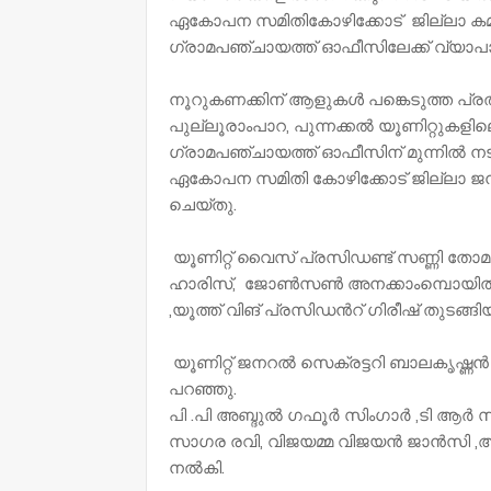
ഏകോപന സമിതികോഴിക്കോട് ജില്ലാ കമ്മ
ഗ്രാമപഞ്ചായത്ത് ഓഫീസിലേക്ക് വ്യാപ
നൂറുകണക്കിന് ആളുകൾ പങ്കെടുത്ത പ
പുല്ലൂരാംപാറ, പുന്നക്കൽ യൂണിറ്റുകളില
ഗ്രാമപഞ്ചായത്ത് ഓഫീസിന് മുന്നിൽ 
ഏകോപന സമിതി കോഴിക്കോട് ജില്ലാ ജന
ചെയ്തു.
യൂണിറ്റ് വൈസ് പ്രസിഡണ്ട് സണ്ണി തോമസ്
ഹാരിസ്, ജോൺസൺ അനക്കാംമ്പൊയിൽ, ജയ
,യൂത്ത് വിങ് പ്രസിഡൻറ് ഗിരീഷ് തുടങ്ങി
യൂണിറ്റ് ജനറൽ സെക്രട്ടറി ബാലകൃഷ്ണ
പറഞ്ഞു.
പി .പി അബ്ദുൽ ഗഫൂർ സിംഗാർ ,ടി ആർ
സാഗര രവി, വിജയമ്മ വിജയൻ ജാൻസി 
നൽകി.