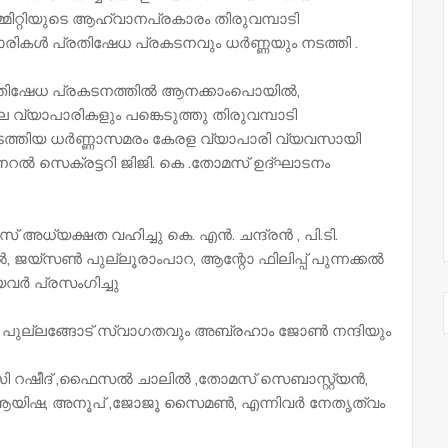
ിറ്റിയുടെ ആഹ്വാനപ്രകാരം തിരുവമ്പാടി
ാരികൾ പ്രതിഷേധ പ്രകടനവും ധർണ്ണയും നടത്തി .
്രതിഷേധ പ്രകടനത്തിൽ ആനക്കാംപൊയിൽ,
െ വ്യാപാരികളും പങ്കെടുത്തു തിരുവമ്പാടി
നടത്തിയ ധർണ്ണാസമരം കേരള വ്യാപാരി വ്യവസായി
റൽ സെക്രട്ടറി ജിജി. കെ .തോമസ് ഉദ്ഘാടനം
 അധ്യക്ഷത വഹിച്ചു കെ. എൻ. ചന്ദ്രൻ , പി.ടി.
്സൺ പുല്ലൂരാംപാറ, ആന്റോ ഫിലിപ്പ് പുന്നക്കൽ
യവർ പ്രസംഗിച്ചു
ൻ പുല്ലങ്ങോട് സ്വാഗതവും അബ്രഹാം ജോൺ നന്ദിയും
 സി റഷീദ് ,ഫൈസൽ ചാലിൽ ,തോമസ് സെബാസ്റ്റ്യൻ,
,ആയിഷ, അനൂപ് ,ജോജൂ സൈമൺ, എന്നിവർ നേതൃത്വം