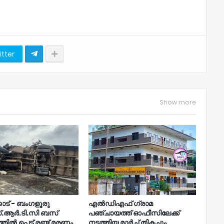
itter
Show more
ോട് - ബംഗളൂരു
എൽഡിഎഫ് ഗ്രാമ
.ആർ.ടി.സി ബസ്
പഞ്ചായത്ത് ഓഫീസിലേക്ക്
ിൽ പെട്ട് രണ്ട് മരണം,
നടത്തിയ മാർച്ച് തികച്ചും