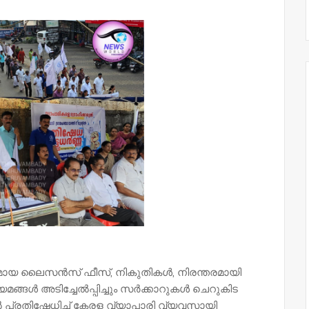
മായ ലൈസൻസ് ഫീസ്, നികുതികൾ, നിരന്തരമായി
മങ്ങൾ അടിച്ചേൽപ്പിച്ചും സർക്കാറുകൾ ചെറുകിട
 പ്രതിഷേധിച്ച് കേരള വ്യാപാരി വ്യവസായി