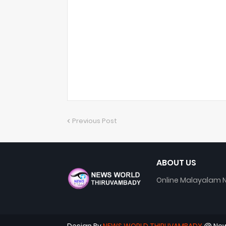
Previous Post
ABOUT US
Online Malayalam N
Design By
NEWS WORLD THIRUVAMBADY
@ New