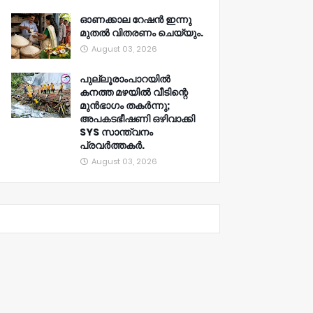
ഓണക്കാല റേഷൻ ഇന്നു
മുതല്‍ വിതരണം ചെയ്യും.
August 03, 2026
പുല്ലൂരാംപാറയിൽ
കനത്ത മഴയിൽ വീടിന്റെ
മുൻഭാഗം തകർന്നു;
അപകടഭീഷണി ഒഴിവാക്കി
SYS സാന്ത്വനം
പ്രവർത്തകർ.
August 03, 2026