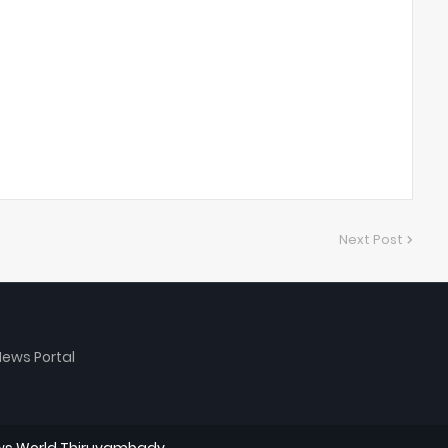
Next Post
ews Portal
s World Thiruvambady