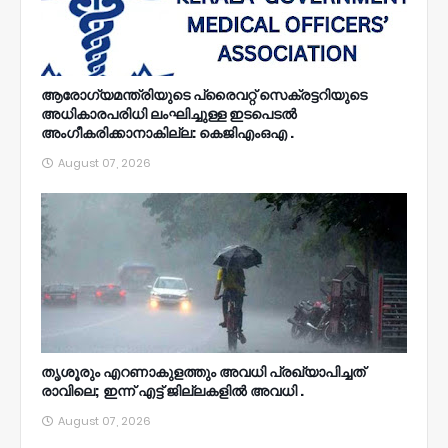
ആരോഗ്യമന്ത്രിയുടെ പ്രൈവറ്റ് സെക്രട്ടറിയുടെ
അധികാരപരിധി ലംഘിച്ചുള്ള ഇടപെടൽ
അംഗീകരിക്കാനാകില്ല: കെജിഎംഒഎ .
August 07, 2026
തൃശൂരും എറണാകുളത്തും അവധി പ്രഖ്യാപിച്ചത്
രാവിലെ; ഇന്ന് എട്ട് ജില്ലകളിൽ അവധി .
August 07, 2026