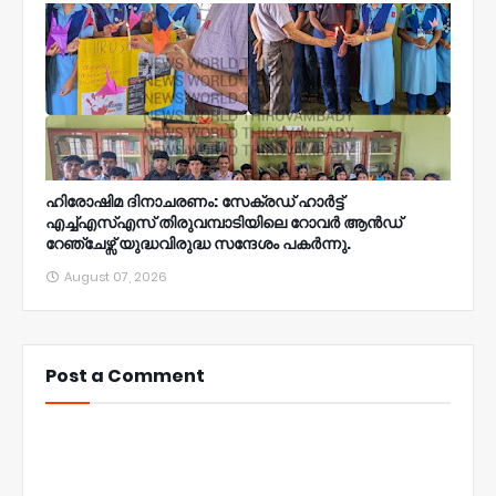
ഹിരോഷിമ ദിനാചരണം: സേക്രഡ് ഹാർട്ട്
എച്ച്എസ്എസ് തിരുവമ്പാടിയിലെ റോവർ ആൻഡ്
റേഞ്ചേഴ്സ് യുദ്ധവിരുദ്ധ സന്ദേശം പകർന്നു.
August 07, 2026
Post a Comment