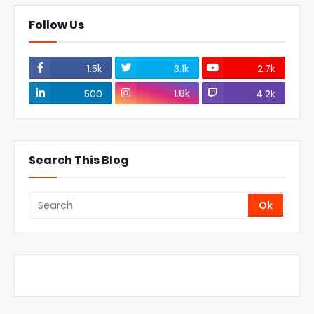
Follow Us
1.5k
3.1k
2.7k
1.8k
500
4.2k
Search This Blog