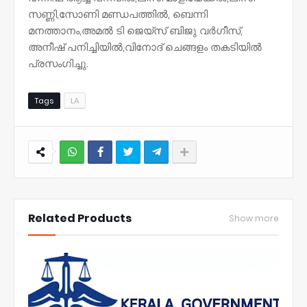
സണ്ണി,സോണി മണ്ഡപത്തിൽ, ബെന്നി
മനത്താനം,അമൽ ടി ജെയ്സ് ബിജു വർഗീസ്,
അനീഷ് പനിച്ചിയിൽ,വിനോദ് ചെങ്ങളം തകടിയിൽ
പ്രസംഗിച്ചു.
Tags
LA
NWT
Related Products
Show more