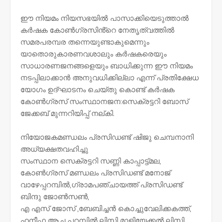
ഈ നിയമം നിയസഭയിൽ പാസാക്കിയെടുത്താൽ
കർഷക കോൺഗ്രസിൻ്റെ നേതൃത്വത്തിൽ
സമരപരമ്പര തന്നെയുണ്ടാകുമെന്നും
യാതൊരുകാരണവശാലും കർഷകരെയും
സാധാരണജനങ്ങളെയും ബാധിക്കുന്ന ഈ നിയമം
നടപ്പിലാക്കാൻ അനുവധിക്കില്ലാ എന്ന് പ്രതിക്ഷേധ
യോഗം ഉദ്ഘാടനം ചെയ്തു കൊണ്ട് കർഷക
കോൺഗ്രസ് സംസ്ഥാനജന:സെക്രട്ടറി ബോസ്
ജേക്കബ് മുന്നറിയിപ്പ് നല്കി.
നിയോജകമണ്ഡലം പ്രസിഡണ്ട് ഷിജു ചെമ്പനാനി
അധ്യക്ഷതവഹിച്ചു
സംസ്ഥാന സെക്രട്ടറി സണ്ണി കാപ്പാട്ട്മല,
കോൺഗ്രസ് മണ്ഡലം പ്രസിഡണ്ട് മനോജ്
വാഴേപ്പറമ്പിൽ,ഗ്രാമപഞ്ചായത്ത് പ്രസിഡണ്ട്
ബിന്ദു ജോൺസൺ,
എ എസ് ജോസ് ,ബേബിച്ചൻ കൊച്ചുവേലിക്കകത്ത്,
ഹനീഫ ആച്ച പറമ്പിൽ,ലിസി മാളിയേക്കൽ,ലിസി