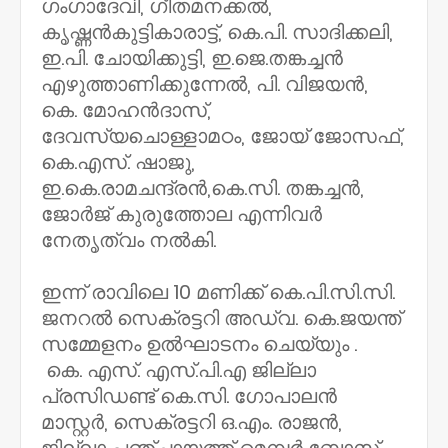
ഗംഗാദേവി, ഗീതമനക്കൽ,
കൃഷ്ണൻകുട്ടികാരാട്ട്, കെ.പി. സാദിക്കലി,
ഇ.പി. ചോയിക്കുട്ടി, ഇ.ജെ.തങ്കച്ചൻ
എഴുത്താണിക്കുന്നേൽ, പി. വിജയൻ,
കെ. മോഹൻദാസ്,
ദേവസ്യചൊള്ളാമഠം, ജോയ് ജോസഫ്,
കെ.എസ്. ഷാജു,
ഇ.കെ.രാമചന്ദ്രൻ,കെ.സി. തങ്കച്ചൻ,
ജോർജ് കുരുത്തോല എന്നിവർ
നേതൃത്വം നൽകി.
ഇന്ന് രാവിലെ 10 മണിക്ക് കെ.പി.സി.സി.
ജനറൽ സെക്രട്ടറി അഡ്വ. കെ.ജയന്ത്
സമ്മേളനം ഉൽഘാടനം ചെയ്യും .
കെ. എസ്. എസ്.പി.എ ജില്ലാ
പ്രസിഡണ്ട് കെ.സി. ഗോപാലൻ
മാസ്റ്റർ, സെക്രട്ടറി ഒ.എം. രാജൻ,