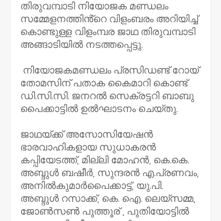
തിരുവമ്പാടി നിയോജക മണ്ഡലം
സമ്മേളനത്തിൻ്റെ വിളംബരം അറിയിച്ച്
കൊണ്ടുള്ള വിളംമ്പര ജാഥ തിരുവമ്പാടി
അങ്ങാടിയിൽ നടത്തപ്പെട്ടു.
നിയോജകമണ്ഡലം പ്രസിഡണ്ട് റോയ്
തോമസിന് പതാക കൈമാറി കൊണ്ട്
ഡി.സി.സി. ജനറൽ സെക്രട്ടറി ബാബു
പൈക്കാട്ടിൽ ഉൽഘാടനം ചെയ്തു.
ജാഥയ്ക്ക് അസോസിയേഷൻ
ഭാരവാഹികളായ സുധാകരൻ
കപ്പിയേടത്ത്, മില്ലി മോഹൻ, കെ.കെ.
അബ്ദുൾ ബഷീർ, സുന്ദരൻ എ.പ്രണവം,
അനിൽകുമാർപൈക്കാട്ട്, യു.പി.
അബ്ദുൾ റസാക്ക്, കെ. ഐ. ലെയ്സമ്മ,
ജോൺസൺ പുത്തൂര് , പുതിയോട്ടിൽ