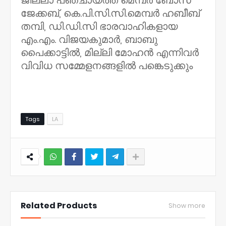
ജില്ലാ പഞ്ചായത്ത് മെമ്പർ ബോസ്
ജേക്കബ്, കെ.പി.സി.സി.മെമ്പർ ഹബീബ്
തമ്പി, ഡി.ഡി.സി ഭാരവാഹികളായ
എം.എം. വിജയകുമാർ, ബാബു
പൈക്കാട്ടിൽ, മില്ലി മോഹൻ എന്നിവർ
വിവിധ സമ്മേളനങ്ങളിൽ പങ്കെടുക്കും
Tags
LA
NWT
Related Products
Show more