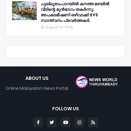
പുല്ലൂരാംപാറയിൽ കനത്ത മഴയിൽ
വീടിന്റെ മുൻഭാഗം തകർന്നു;
അപകടഭീഷണി ഒഴിവാക്കി SYS
സാന്ത്വനം പ്രവർത്തകർ.
August 03, 2026
ABOUT US
Online Malayalam News Portal
FOLLOW US