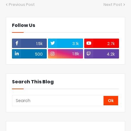
Previous Post
Next Post
Follow Us
1.5k
3.1k
2.7k
1.8k
500
4.2k
Search This Blog