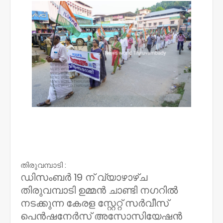
തിരുവമ്പാടി :
ഡിസംബർ 19 ന് വ്യാഴാഴ്ച
തിരുവമ്പാടി ഉമ്മൻ ചാണ്ടി നഗറിൽ
നടക്കുന്ന കേരള സ്റ്റേറ്റ് സർവീസ്
പെൻഷനേർസ് അസോസിയേഷൻ