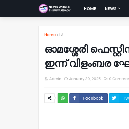
HOME
NEWS
Home
LA
ഓമശ്ശേരി ഫെസ്റ്റി
ഇന്ന് വിളംബര 
Admin
January 30, 2025
0 Commen
Facebook
Tw
NWT