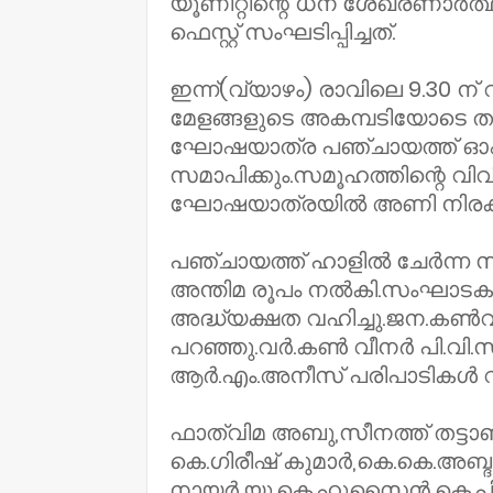
യൂണിറ്റിന്റെ ധന ശേഖരണാർത്
ഫെസ്റ്റ്‌ സംഘടിപ്പിച്ചത്‌.
ഇന്ന്(വ്യാഴം) രാവിലെ 9.30 
മേളങ്ങളുടെ അകമ്പടിയോടെ താഴെ
ഘോഷയാത്ര പഞ്ചായത്ത്‌ ഓഫീ
സമാപിക്കും.സമൂഹത്തിന്റെ വ
ഘോഷയാത്രയിൽ അണി നിരക്ക
പഞ്ചായത്ത്‌ ഹാളിൽ ചേർന്ന 
അന്തിമ രൂപം നൽകി.സംഘാട
അദ്ധ്യക്ഷത വഹിച്ചു.ജന.കൺവ
പറഞ്ഞു.വർ.കൺ വീനർ പി.വി.സ
ആർ.എം.അനീസ്‌ പരിപാടികൾ വിശ
ഫാത്വിമ അബു,സീനത്ത്‌ തട്ടാഞ
കെ.ഗിരീഷ്‌ കുമാർ,കെ.കെ.അബ്ദു
നായർ,യു.കെ.ഹുസൈൻ,കെ.പി.അയമ്