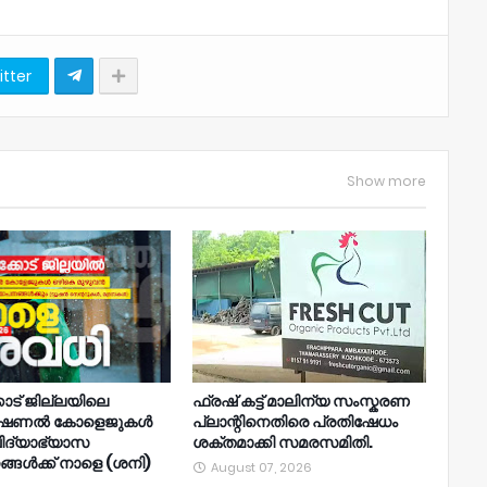
itter
Show more
ോട് ജില്ലയിലെ
ഫ്രഷ് കട്ട് മാലിന്യ സംസ്കരണ
ഷണൽ കോളെജുകൾ
പ്ലാന്റിനെതിരെ പ്രതിഷേധം
ിദ്യാഭ്യാസ
ശക്തമാക്കി സമരസമിതി.
്ങൾക്ക് നാളെ (ശനി)
August 07, 2026