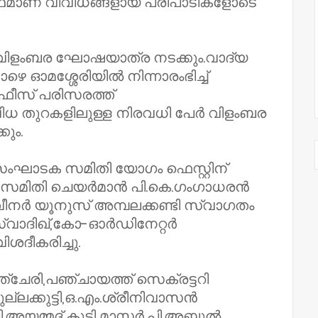
ഥമാണ്‌ വിവിധങ്ങളായ പരിപാടികളോടെ
ന്‌ വിളംബര ഘോഷയാത്ര നടക്കും.വാദ്യ
 ഓമശ്ശേരിയിൽ നിന്നാരംഭിച്ച്‌
സ്‌ പരിസരത്ത്‌
ിവിധ തുറകളിലുള്ള നിരവധി പേർ വിളംബര
ും.
സംഘാടക സമിതി യോഗം ഫെസ്റ്റിന്‌
കസമിതി ചെയർമാൻ പി.കെ.ഗംഗാധരൻ
ീനർ യൂനുസ്‌ അമ്പലക്കണ്ടി സ്വാഗതം
്വാദിഖ്‌,കോ-ഓർഡിനേറ്റർ
ദീകരിച്ചു.
്ചേരി,പഞ്ചായത്ത്‌ സെക്രട്ടറി
ല്ലക്കുട്ടി,ഒ.എം.ശ്രീനിവാസൻ
മദ്‌ കുട്ടി മാസ്റ്റർ,പി.അബ്ദുൽ