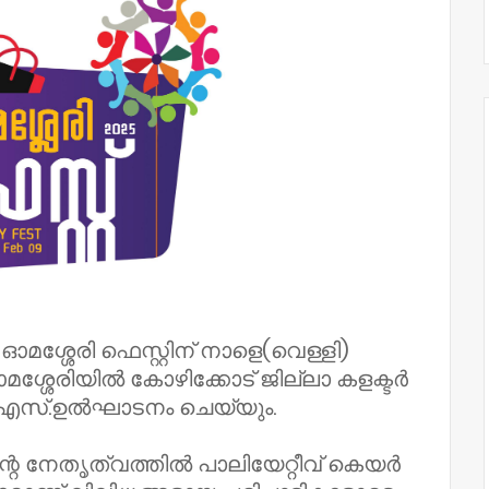
 ഓമശ്ശേരി ഫെസ്റ്റിന്‌ നാളെ(വെള്ളി)
 ഓമശ്ശേരിയിൽ കോഴിക്കോട്‌ ജില്ലാ കളക്ടർ
.എസ്‌.ഉൽഘാടനം ചെയ്യും.
്റെ നേതൃത്വത്തിൽ പാലിയേറ്റീവ് കെയർ