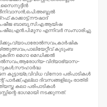
ർ,സൈനുദ്ദീൻ
്രീനിവാസൻ,ഒ.പി.അബ്ദുൽ
 കാക്കാട്ട്‌,നൗഷാദ്‌
റർ,എം.ഷീജ ബാബു,സി.എ.ആയിഷ
ഷീല,എൻ.പി.മൂസ എന്നിവർ സംസാരിച്ചു.
സമാപിക്കും.വ്യാപാരോൽസവം,കാർഷിക
തുത്സവം,പാലിയേറ്റീവ് കുടുംബ
കദിന മെഗാ മെഡിക്കൽ
ുംബോൽസവം,ആരോഗ്യ-വിദ്യാഭ്യാസ-
റുകൾ,സൗഹാർദ്ധ
 കൂട്ടായ്മ,വിവിധ വിനോദ പരിപാടികൾ
്റ് പാർക്ക്,എല്ലാ ദിവസങ്ങളിലും രാത്രി
യത്യസ്ത കലാ പരിപാടികൾ
്റിന്റെ ഭാഗമായി നടക്കുന്നത്‌.