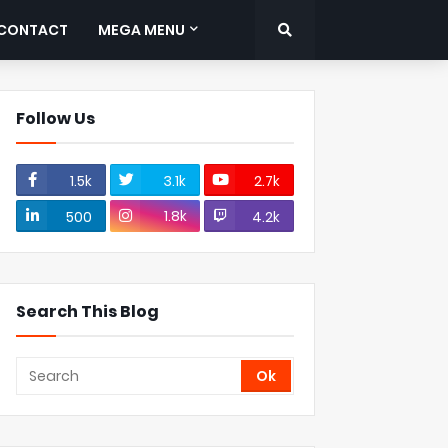
CONTACT
MEGA MENU
Follow Us
1.5k
3.1k
2.7k
1.8k
500
4.2k
Search This Blog