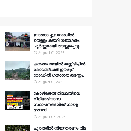
ഈങ്ങാപ്പുഴ റോഡിൽ
വെള്ളം കയറി ഗതാഗതം
പൂർണ്ണമായി തടസ്സപ്പെട്ടു.
August 01, 2026
കനത്ത മഴയിൽ മണ്ണിടിച്ചിൽ
കോടഞ്ചേരി ഈരൂട്
റോഡിൽ ഗതാഗത തടസ്സം.
August 01, 2026
കോഴിക്കോട് ജില്ലയിലെ
വിദ്യാഭ്യാസ
സ്ഥാപനങ്ങൾക്ക് നാളെ
അവധി.
August 03, 2026
ചുരത്തിൽ നിയന്ത്രണം വിട്ട