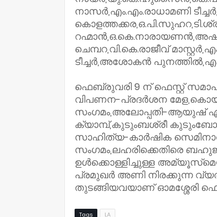
നാസർ,എം.എം.രാധാമണി ടീച്ച
കൊളത്തക്കര,ഒ.പി.സുഹറ,ടി.ശ
റഹ്മാൻ,ഒ.കെ.നാരായണൻ,അഷ്‌റഫ്‌
ചെമ്പറ,വി.കെ.രാജീവ്‌ മാസ്റ്
ടീച്ചർ,അശോകൻ പുനത്തിൽ,എം.
ഫെബ്രുവരി 9 ന്‌ ഫെസ്റ്റ്‌ 
വിപണന-പ്രദർശന മേള,കൊയ്‌ത്
സംഗമം,അലോപ്പതി-ആയുഷ്‌ ഏ
ക്യാമ്പ്,കുടുംബശ്രീ കുട
സാഹിത്യ-കാർഷിക സെമിനാ
സംഗമം,ലഹരിക്കെതിരെ ബഹുജന
ഉൾക്കൊള്ളിച്ചുള്ള അമ്യൂസ്‌മെന
പ്രമുഖർ അണി നിരക്കുന്ന വ്
തുടങ്ങിയവയാണ്‌ ഓമശ്ശേരി ഫെസ്റ
Tags
LA