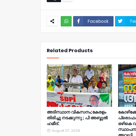
Facebook
Tw
NWT
Related Products
അടിസ്ഥാന വികസനം;കേരളം
കോഴിക്ക
തിരിച്ചു നടക്കുന്നു ; പി അബ്ദുൽ
പ്രൊഫ
ഹമീദ്.
ഒഴികെ വ
സ്ഥാപനങ
August 07, 2026
അവധി.