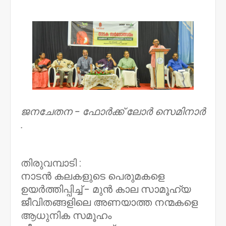
NWT
ജനചേതന - ഫോർക്ക് ലോർ സെമിനാർ
.
തിരുവമ്പാടി :
നാടൻ കലകളുടെ പെരുമകളെ
ഉയർത്തിപ്പിച്ച് - മുൻ കാല സാമൂഹ്യ
ജീവിതങ്ങളിലെ അണയാത്ത നന്മകളെ
ആധുനിക സമൂഹം