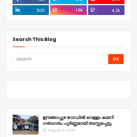
1.8k
500
4.2k
Search This Blog
ഈങ്ങാപ്പുഴ റോഡിൽ വെള്ളം കയറി
ഗതാഗതം പൂർണ്ണമായി തടസ്സപ്പെട്ടു.
August 01, 2026