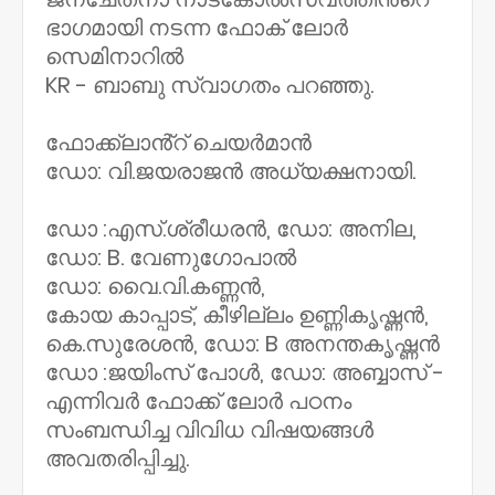
ഭാഗമായി നടന്ന ഫോക് ലോർ
സെമിനാറിൽ
KR - ബാബു സ്വാഗതം പറഞ്ഞു.
ഫോക്ക്ലാൻ്റ് ചെയർമാൻ
ഡോ: വി.ജയരാജൻ അധ്യക്ഷനായി.
ഡോ :എസ്.ശ്രീധരൻ, ഡോ: അനില,
ഡോ: B. വേണുഗോപാൽ
ഡോ: വൈ.വി.കണ്ണൻ,
കോയ കാപ്പാട്, കീഴില്ലം ഉണ്ണികൃഷ്ണൻ,
കെ.സുരേശൻ, ഡോ: B അനന്തകൃഷ്ണൻ
ഡോ :ജയിംസ് പോൾ, ഡോ: അബ്ബാസ് -
എന്നിവർ ഫോക്ക് ലോർ പഠനം
സംബന്ധിച്ച വിവിധ വിഷയങ്ങൾ
അവതരിപ്പിച്ചു.