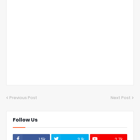
Previous Post
Next Post
Follow Us
1.5k
3.1k
2.7k