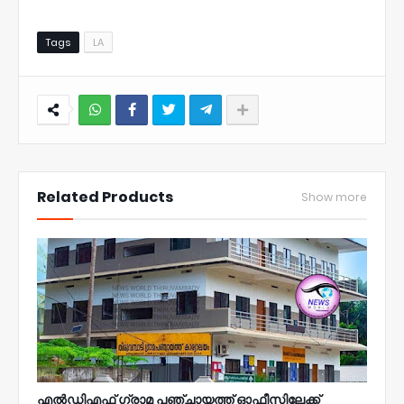
Tags
LA
NWT
Related Products
Show more
എൽഡിഎഫ് ഗ്രാമ പഞ്ചായത്ത് ഓഫീസിലേക്ക്