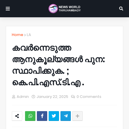
Home
LA
കവർന്നെടുത്ത
ആനുകൂല്യങ്ങൾ പുന:
സ്ഥാപിക്കുക. ;
കെ.പി.എസ്.ടി.എ .
Admin
January 22, 2025
0 Comments