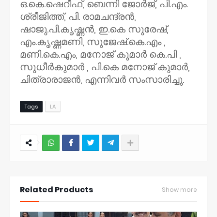
ഒ.കെ.ഷെറീഫ്, ബെന്നി ജോർജ്, പി.എം.
ശ്രീജിത്ത്, പി. രാമചന്ദ്രൻ,
ഷാജു.പി.കൃഷ്ണൻ, ഇ.കെ സുരേഷ്,
എം.കൃഷ്ണമണി, സുജേഷ്.കെ.എം ,
മണി.കെ.എം, മനോജ് കുമാർ കെ.പി ,
സുധീർകുമാർ , പി.കെ മനോജ് കുമാർ,
ചിത്രാരാജൻ, എന്നിവർ സംസാരിച്ചു.
Tags
LA
NWT
Related Products
Show more