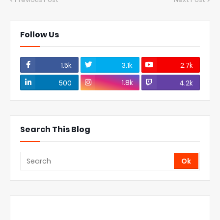
Follow Us
1.5k
3.1k
2.7k
1.8k
500
4.2k
Search This Blog