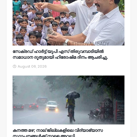
സേക്രഡ് ഹാർട്ട് യുപി എസ് തിരുവമ്പാടിയിൽ
സമാധാന ദൂതുമായി ഹിരോഷിമ ദിനം ആചരിച്ചു.
August 06, 2026
കനത്ത മഴ; നാല്‌ ജില്ലകളിലെ വിദ്യാഭ്യാസ
സ്ഥാപനങ്ങൾക്ക് നാളെ അവധി.