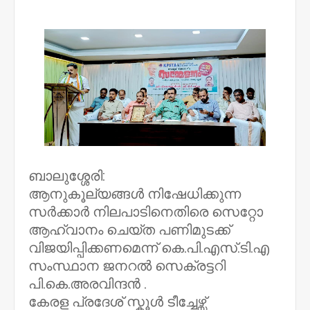
NWT
ബാലുശ്ശേരി:
ആനുകൂല്യങ്ങൾ നിഷേധിക്കുന്ന
സർക്കാർ നിലപാടിനെതിരെ സെറ്റോ
ആഹ്വാനം ചെയ്ത പണിമുടക്ക്
വിജയിപ്പിക്കണമെന്ന് കെ.പി.എസ്.ടി.എ
സംസ്ഥാന ജനറൽ സെക്രട്ടറി
പി.കെ.അരവിന്ദൻ .
കേരള പ്രദേശ് സ്കൂൾ ടീച്ചേഴ്സ്