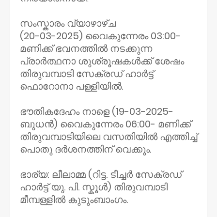
സംസ്കാരം വ്യാഴാഴ്ച
(20-03-2025) വൈകുന്നേരം 03:00-
മണിക്ക് ഭവനത്തിൽ നടക്കുന്ന
പ്രാർത്ഥനാ ശുശ്രൂഷകൾക്ക് ശേഷം
തിരുവമ്പാടി സേക്രഡ് ഹാർട്ട്
ഫൊറോനാ പള്ളിയിൽ.
ഭൗതികദേഹം നാളെ (19-03-2025-
ബുധൻ) വൈകുന്നേരം 06:00- മണിക്ക്
തിരുവമ്പാടിയിലെ വസതിയിൽ എത്തിച്ച്
പൊതു ദർശനത്തിന് വെക്കും.
ഭാര്യ: ലീലാമ്മ (റിട്ട. ടീച്ചർ സേക്രഡ്
ഹാർട്ട് യു. പി. സ്കൂൾ) തിരുവമ്പാടി
മീമ്പള്ളിൽ കുടുംബാംഗം.