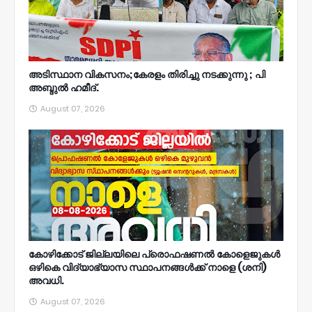
അടിസ്ഥാന വികസനം;കേരളം തിരിച്ചു നടക്കുന്നു ; പി
അബ്ദുൽ ഹമീദ്.
August 07, 2026
കോഴിക്കോട് ജില്ലയിലെ പ്രൊഫഷണൽ കോളെജുകൾ
ഒഴികെ വിദ്യാഭ്യാസ സ്ഥാപനങ്ങൾക്ക് നാളെ (ശനി)
അവധി.
August 07, 2026