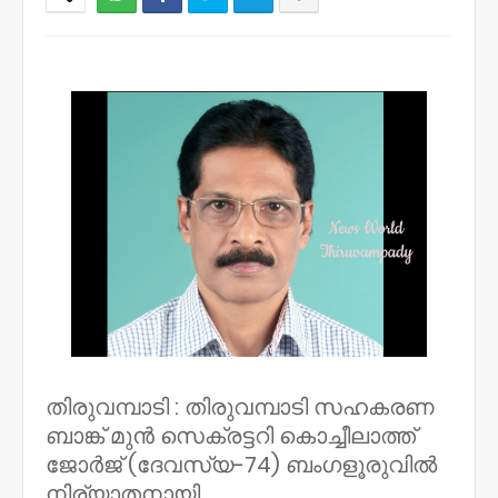
NWT
തിരുവമ്പാടി : തിരുവമ്പാടി സഹകരണ
ബാങ്ക് മുൻ സെക്രട്ടറി കൊച്ചീലാത്ത്
ജോർജ് (ദേവസ്യ-74) ബംഗളൂരുവിൽ
നിര്യാതനായി
.