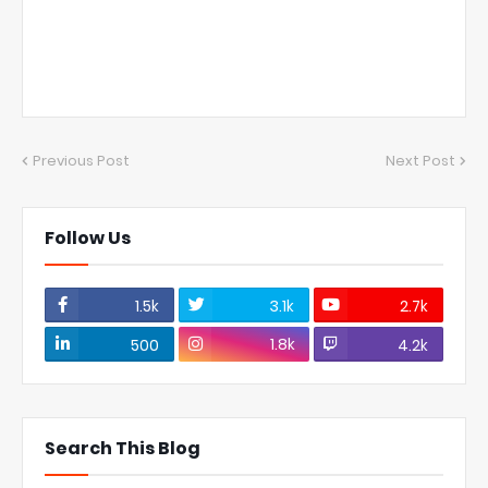
Previous Post
Next Post
Follow Us
1.5k
3.1k
2.7k
1.8k
500
4.2k
Search This Blog