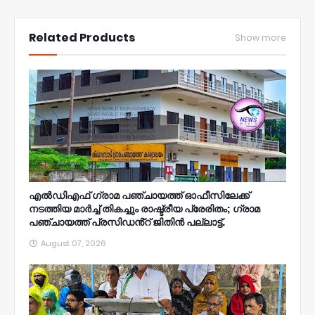
NWT
Related Products
Show more
എൽഡിഎഫ് ഗ്രാമ പഞ്ചായത്ത് ഓഫീസിലേക്ക്
നടത്തിയ മാർച്ച് തികച്ചും രാഷ്ട്രീയ പ്രേരിതം; ഗ്രാമ
പഞ്ചായത്ത് പ്രസിഡൻ്റ് ജിതിൻ പല്ലാട്ട്.
August 07, 2026