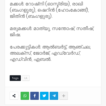
മക്കൾ: റോഷ്നി (ഓസ്ട്രിയ), രാഖി
(ബംഗളൂരു), ഷെറിൻ (ഹോംകോങ്ങ്),
ജിതിൻ (ബംഗളുരു).
മരുമക്കൾ: മാത്യു, സന്തോഷ്, സതീഷ്,
ജിഷ.
പേരക്കുട്ടികൾ: ആൽബർട്ട്, ആഞ്ചല,
അലക്സ്, ജോർജ്, എഡ്വേർഡ്,
എഡ്വിൻ, ഏബൽ.
Tags
LA