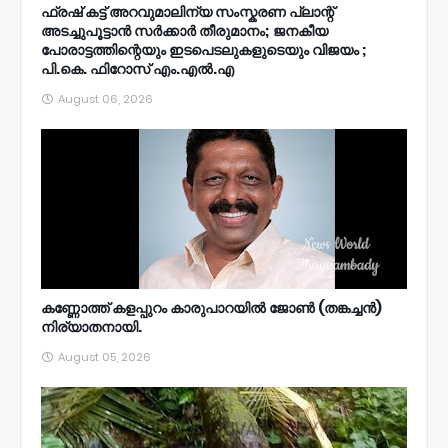
ഫ്രഷ് കട്ട് അറവുമാലിന്യ സംസ്കരണ പ്ലാന്റ്
അടച്ചുപൂട്ടാൻ സർക്കാർ തീരുമാനം; ജനകീയ
പോരാട്ടത്തിന്റെയും ഇടപെടലുകളുടെയും വിജയം ;
പി.കെ. ഫിറോസ് എം.എൽ‍.എ
August 06, 2026
കണ്ണോത്ത് കളപ്പുറം കാരുപാറയിൽ ജോൺ (തങ്കച്ചൻ)
നിര്യാതനായി.
August 05, 2026