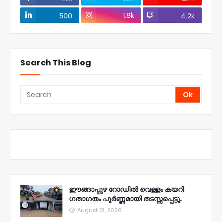
1.8k
500
4.2k
Search This Blog
ഈങ്ങാപ്പുഴ റോഡിൽ വെള്ളം കയറി
ഗതാഗതം പൂർണ്ണമായി തടസ്സപ്പെട്ടു.
August 01, 2026