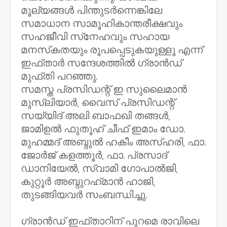
മൂല്യങ്ങള്‍ പിന്തുടര്‍ന്നെങ്കിലേ
സമാധാന സാമൂഹികാന്തരീക്ഷവും
സഹജീവി സ്‌നേഹവും സഹായ
മനസ്‌കതയും രൂപപ്പെടുകയുള്ളൂ എന്ന്
ഇഫ്താര്‍ സന്ദേശത്തില്‍ ഗ്രാന്‍ഡ്
മുഫ്തി പറഞ്ഞു.
സമസ്ത പ്രസിഡന്റ് ഇ സുലൈമാന്‍
മുസ്ലിയാര്‍, വൈസ് പ്രസിഡന്റ്
സയ്യിദ് അലി ബാഫഖി തങ്ങള്‍,
ജാമിഉല്‍ ഫുതൂഹ് ചീഫ് ഇമാം ഡോ.
മുഹമ്മദ് അബ്ദുല്‍ ഹകീം അസ്ഹരി, ഫാ.
ജോര്‍ജ് കളത്തൂര്‍, ഫാ. പ്രസാദ്
ഡാനിയേല്‍, സ്വാമി ഗോപാല്‍ജി,
കുറ്റൂര്‍ അബ്ദുറഹ്‌മാന്‍ ഹാജി,
തുടങ്ങിയവര്‍ സംബന്ധിച്ചു.
ഗ്രാന്‍ഡ് ഇഫ്താറിന് പുറമെ രാവിലെ