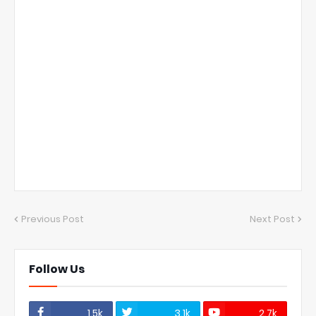
Previous Post
Next Post
Follow Us
1.5k
3.1k
2.7k