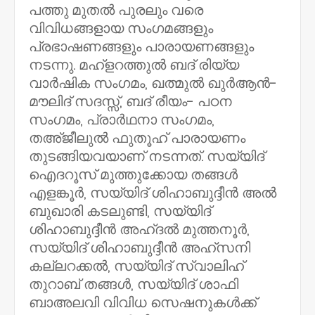
പത്തു മുതല്‍ പുരലും വരെ
വിവിധങ്ങളായ സംഗമങ്ങളും
പ്രഭാഷണങ്ങളും പാരായണങ്ങളും
നടന്നു. മഹ്ളറത്തുല്‍ ബദ് രിയ്യ
വാര്‍ഷിക സംഗമം, ഖത്മുല്‍ ഖുര്‍ആന്‍-
മൗലിദ് സദസ്സ്, ബദ് രീയം- പഠന
സംഗമം, പ്രാര്‍ഥനാ സംഗമം,
തഅ്ജീലുല്‍ ഫുതൂഹ് പാരായണം
തുടങ്ങിയവയാണ് നടന്നത്. സയ്യിദ്
ഐദറൂസ് മുത്തുക്കോയ തങ്ങള്‍
എളങ്കൂര്‍, സയ്യിദ് ശിഹാബുദ്ദീന്‍ അല്‍
ബുഖാരി കടലുണ്ടി, സയ്യിദ്
ശിഹാബുദ്ദീന്‍ അഹ്ദല്‍ മുത്തനൂര്‍,
സയ്യിദ് ശിഹാബുദ്ദീന്‍ അഹ്സനി
കല്ലറക്കല്‍, സയ്യിദ് സ്വാലിഹ്
തുറാബ് തങ്ങള്‍, സയ്യിദ് ശാഫി
ബാഅലവി വിവിധ സെഷനുകള്‍ക്ക്