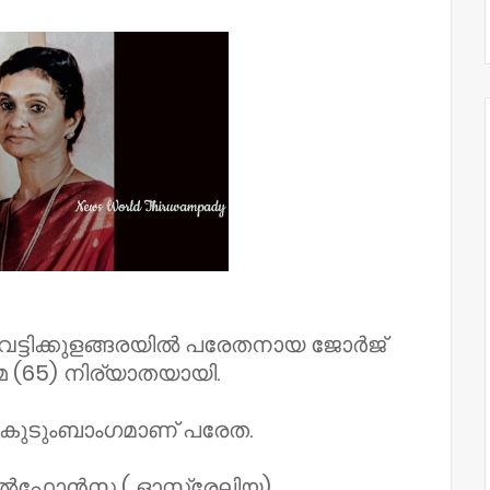
 വെട്ടിക്കുളങ്ങരയിൽ പരേതനായ ജോർജ്
 (65) നിര്യാതയായി.
ൽ കുടുംബാംഗമാണ് പരേത.
 അൽഫോൻസ ( ഓസ്ട്രേലിയ)