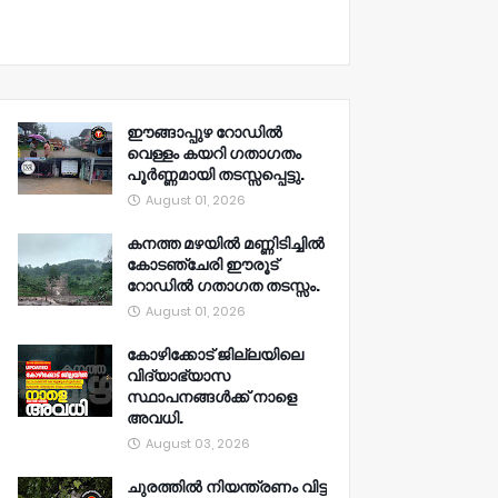
ഈങ്ങാപ്പുഴ റോഡിൽ
വെള്ളം കയറി ഗതാഗതം
പൂർണ്ണമായി തടസ്സപ്പെട്ടു.
August 01, 2026
കനത്ത മഴയിൽ മണ്ണിടിച്ചിൽ
കോടഞ്ചേരി ഈരൂട്
റോഡിൽ ഗതാഗത തടസ്സം.
August 01, 2026
കോഴിക്കോട് ജില്ലയിലെ
വിദ്യാഭ്യാസ
സ്ഥാപനങ്ങൾക്ക് നാളെ
അവധി.
August 03, 2026
ചുരത്തിൽ നിയന്ത്രണം വിട്ട