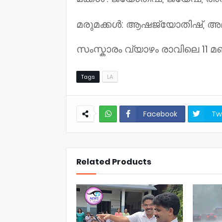
മരുമക്കൾ: ആഷജ്യോതിഷ്, അലീന
സംസ്കാരം വ്യാഴം രാവിലെ 11 മണ
Tags
LA
Facebook
Tw
NWT
Related Products