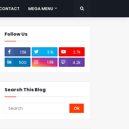
CONTACT
MEGA MENU
Follow Us
1.5k
3.1k
2.7k
1.8k
500
4.2k
Search This Blog