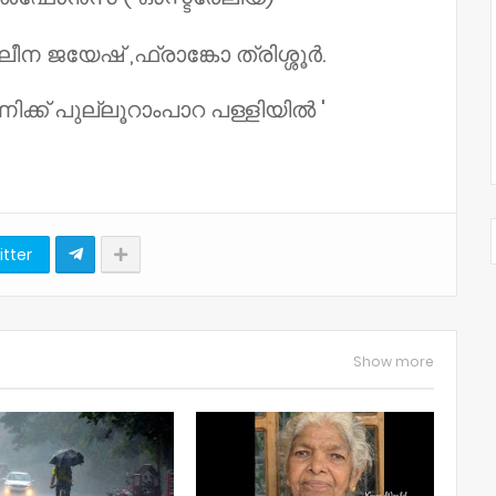
 ജയേഷ് ,ഫ്രാങ്കോ ത്രിശ്ശൂർ.
ിക്ക് പുല്ലൂറാംപാറ പള്ളിയിൽ '
itter
Show more