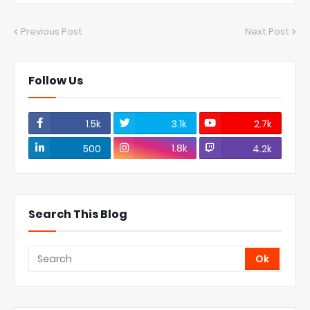
Previous Post
Next Post
Follow Us
1.5k
3.1k
2.7k
1.8k
500
4.2k
Search This Blog