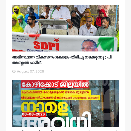
അടിസ്ഥാന വികസനം;കേരളം തിരിച്ചു നടക്കുന്നു ; പി
അബ്ദുൽ ഹമീദ്.
August 07, 2026