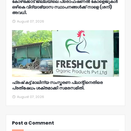
കോഴിക്കോട് ജില്ലയിലെ പ്രൊഫഷണൽ കോളെജുകൾ
ഒഴികെ വിദ്യാഭ്യാസ സ്ഥാപനങ്ങൾക്ക് നാളെ (ശനി)
അവധി.
August 07, 2026
ഫ്രഷ് കട്ട് മാലിന്യ സംസ്കരണ പ്ലാന്റിനെതിരെ
പ്രതിഷേധം ശക്തമാക്കി സമരസമിതി.
August 07, 2026
Post a Comment