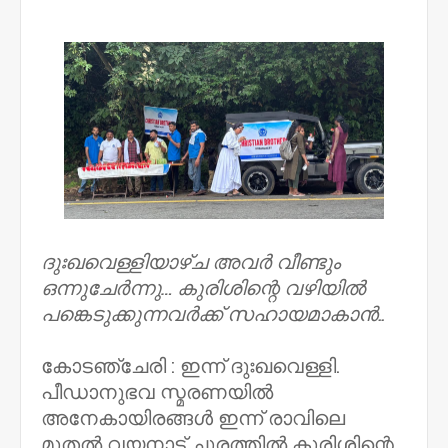
NWT
ദുഃഖവെള്ളിയാഴ്ച അവർ വീണ്ടും
ഒന്നുചേർന്നു… കുരിശിന്റെ വഴിയിൽ
പങ്കെടുക്കുന്നവർക്ക് സഹായമാകാൻ..
കോടഞ്ചേരി : ഇന്ന് ദുഃഖവെള്ളി.
പീഡാനുഭവ സ്മരണയിൽ
അനേകായിരങ്ങൾ ഇന്ന് രാവിലെ
മുതൽ വയനാട് ചുരത്തിൽ കുരിശിന്റെ