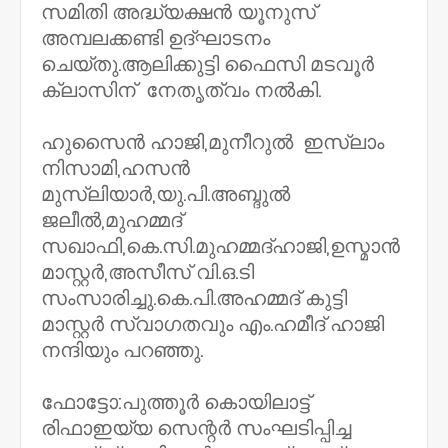
സമിതി അദ്ധ്യക്ഷൻ യൂനുസ്
അമ്പലക്കണ്ടി ഉദ്ഘാടനം
ചെയ്തു.ആലിക്കുട്ടി ഫൈസി മടവൂർ
ക്ലാസിന്‌ നേതൃത്വം നൽകി.
ഹുസൈൻ ഹാജി,മുനീറുൽ ഇസ്‌ലാം
നിസാമി,ഹസൻ
മുസ്‌ലിയാർ,യു.പി.അബ്ദുൽ
ജലീൽ,മുഹമ്മദ്
സഖാഫി,കെ.സി.മുഹമ്മദ്ഹാജി,ഉസ്മാൻ
മാസ്റ്റർ,അസീസ് വി.ഒ.ടി
സംസാരിച്ചു.കെ.പി.അഹമ്മദ് കുട്ടി
മാസ്റ്റർ സ്വാഗതവും എം.ഹമീദ് ഹാജി
നന്ദിയും പറഞ്ഞു.
ഫോട്ടോ:പുത്തൂർ കൊയിലാട്ട്‌
രിഫാഇയ്യ സെന്റർ സംഘടിപ്പിച്ച