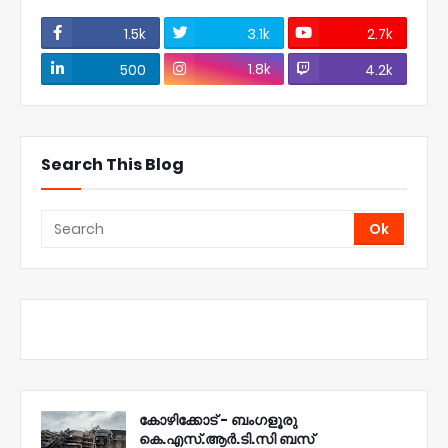
1.5k
3.1k
2.7k
1.8k
500
4.2k
Search This Blog
കോഴിക്കോട് - ബംഗളൂരു
കെ.എസ്.ആർ.ടി.സി ബസ്