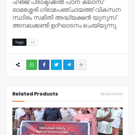
ഹജ്ജ് പ്രാക്ടിക്കൽ പഠന ക്ലാസ്
ഓമശ്ശേരി ഗ്രാമപഞ്ചായത്ത് വികസന
സ്ഥിരം സമിതി അദ്ധ്യക്ഷൻ യൂനുസ്
അമ്പലക്കണ്ടി ഉദ്ഘാടനം ചെയ്യുന്നു.
Tags
LA
NWT
Related Products
Show more