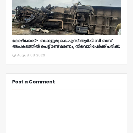
കോഴിക്കോട് - ബംഗളൂരു കെ.എസ്.ആർ.ടി.സി ബസ്
അപകടത്തിൽ പെട്ട് രണ്ട് മരണം, നിരവധി പേർക്ക് പരിക്ക്.
August 08, 2026
Post a Comment