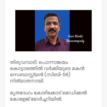
NWT
തിരുവമ്പാടി: പൊന്നാങ്കയം
കൊട്ടാരത്തിൽ വർക്കിയുടെ മകൻ
സെബാസ്റ്റ്യൻ (സിബി-56)
നിര്യാതനായി.
മൃതദേഹം കോഴിക്കോട് മെഡിക്കൽ
കോളേജ് മോർച്ചറിയിൽ.