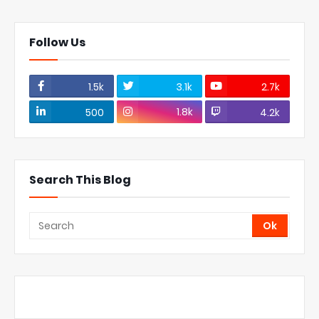
Follow Us
1.5k
3.1k
2.7k
1.8k
500
4.2k
Search This Blog