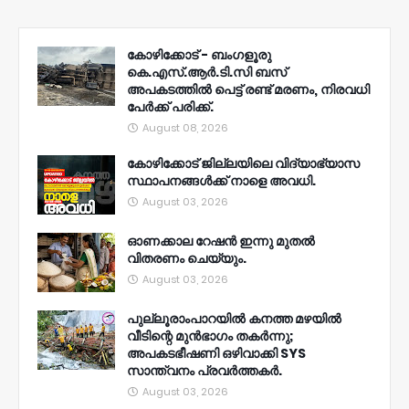
കോഴിക്കോട് - ബംഗളൂരു
കെ.എസ്.ആർ.ടി.സി ബസ്
അപകടത്തിൽ പെട്ട് രണ്ട് മരണം, നിരവധി
പേർക്ക് പരിക്ക്.
August 08, 2026
കോഴിക്കോട് ജില്ലയിലെ വിദ്യാഭ്യാസ
സ്ഥാപനങ്ങൾക്ക് നാളെ അവധി.
August 03, 2026
ഓണക്കാല റേഷൻ ഇന്നു മുതല്‍
വിതരണം ചെയ്യും.
August 03, 2026
പുല്ലൂരാംപാറയിൽ കനത്ത മഴയിൽ
വീടിന്റെ മുൻഭാഗം തകർന്നു;
അപകടഭീഷണി ഒഴിവാക്കി SYS
സാന്ത്വനം പ്രവർത്തകർ.
August 03, 2026