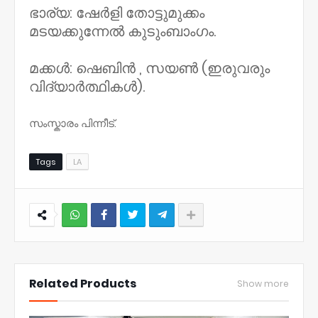
ഭാര്യ: ഷേർളി തോട്ടുമുക്കം
മടയക്കുന്നേൽ കുടുംബാംഗം.
മക്കൾ: ഷെബിൻ , സയൺ (ഇരുവരും
വിദ്യാർത്ഥികൾ).
സംസ്കാരം പിന്നീട്.
Tags
LA
NWT
Related Products
Show more