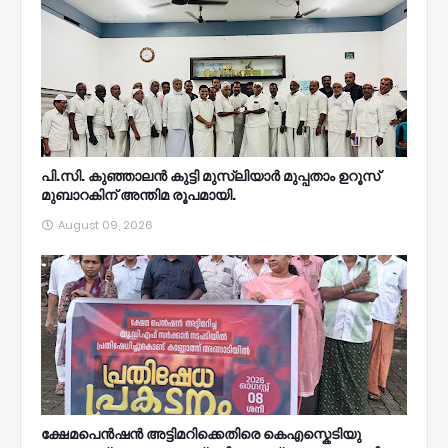
പി.സി. കുഞ്ഞാലൻ കുട്ടി മുസ്‌ലിയാർ മുപ്പതാം ഉറൂസ്‌
മുബാറകിന്‌ അന്തിമ രൂപമായി.
August 09, 2026
ക്ഷേമപെൻഷൻ അട്ടിമറിക്കെതിരെ കെഎസ്കെടിയു