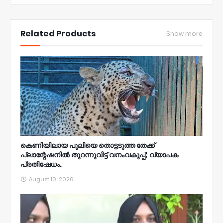
NWT
Related Products
Show more
കെണിയിലായ പുലിയെ തൊട്ടടുത്ത തേക്ക്‌
പ്ലാന്റേഷനിൽ തുറന്നുവിട്ട്‌ വനംവകുപ്പ്; വ്യാപക
പ്രതിഷേധം.
August 10, 2026