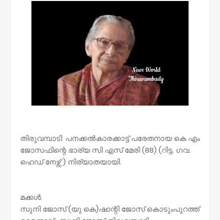
തിരുവമ്പാടി: പനക്കൽകാരക്കാട്ട് പരേതനായ കെ എം
ജോസഫിന്റെ ഭാര്യ സി എസ് മേരി (88) (റിട്ട. ഗവ.
ഹെഡ് നേഴ്സ് ) നിര്യാതയായി.
മക്കൾ.
സുനി ജോസ് (യു കെ)ഷാന്റി ജോസ് കൊടുംപുറത്ത്