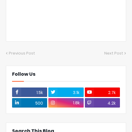
Previous Post
Next Post
Follow Us
1.5k
3.1k
2.7k
1.8k
500
4.2k
Search This Blog