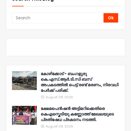
കോഴിക്കോട് - ബംഗളൂരു
കെ.എസ്.ആർ.ടി.സി ബസ്
അപകടത്തിൽ പെട്ട് രണ്ട് മരണം, നിരവധി
പേർക്ക് പരിക്ക്.
August 08, 2026
ക്ഷേമപെൻഷൻ അട്ടിമറിക്കെതിരെ
കെഎസ്കെടിയു കണ്ണോത്ത് മേഖലയുടെ
പ്രതിഷേധ പ്രകടനം നടത്തി.
August 08, 2026