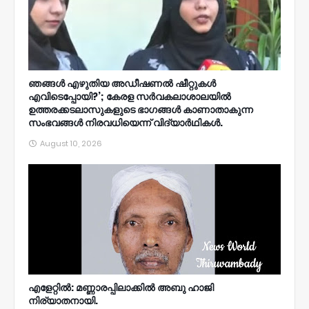
ഞങ്ങള്‍ എഴുതിയ അഡീഷണല്‍ ഷീറ്റുകള്‍
എവിടെപ്പോയി?’; കേരള സര്‍വകലാശാലയില്‍
ഉത്തരക്കടലാസുകളുടെ ഭാഗങ്ങള്‍ കാണാതാകുന്ന
സംഭവങ്ങള്‍ നിരവധിയെന്ന് വിദ്യാര്‍ഥികള്‍.
August 10, 2026
എളേറ്റിൽ: മണ്ണാരപ്പിലാക്കിൽ അബു ഹാജി
നിര്യാതനായി.