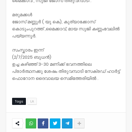
മൈക്കാവ് , സുജി ജോസ് തിരുവമ്പാടി .
മരുമക്കൾ
ജോസ് മണ്ണൂർ ( യു കെ), കുര്യാക്കോസ്
കൊടുംപുറത്ത് ,മൈക്കാവ്, മായ സുജി കണ്ണംവേലിൽ
പയ്യന്നൂർ.
സംസ്കാരം ഇന്ന്
(2/7/2025 ബുധൻ)
ഉച്ച കഴിഞ്ഞ് 3-30 മണിക്ക് ഭവനത്തിലെ
പ്രാർത്ഥനക്കു ശേഷം തിരുവമ്പാടി സേക്രഡ് ഹാർട്ട്
ഫൊറോന ദൈവാലയ സെമിത്തേരിയിൽ .
Tags
LA