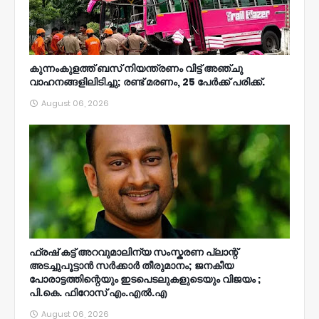
കുന്നംകുളത്ത് ബസ് നിയന്ത്രണം വിട്ട് അഞ്ചു
വാഹനങ്ങളിലിടിച്ചു; രണ്ട് മരണം, 25 പേർക്ക് പരിക്ക്.
August 06, 2026
ഫ്രഷ് കട്ട് അറവുമാലിന്യ സംസ്കരണ പ്ലാന്റ്
അടച്ചുപൂട്ടാൻ സർക്കാർ തീരുമാനം; ജനകീയ
പോരാട്ടത്തിന്റെയും ഇടപെടലുകളുടെയും വിജയം ;
പി.കെ. ഫിറോസ് എം.എൽ‍.എ
August 06, 2026