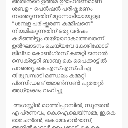
അതിൻ്റെ ഉത്തമ ഉദാഹരണമാണ്
ശബള - പെൻഷൻ പരിഷ്കരണം
നടത്തുന്നതിന് മുന്നോടിയായുള്ള
*ശമ്പള പരിഷ്കരണ കമ്മീഷനെ*
നിയമിക്കുന്നതിന് ഒരു വർഷം
കഴിഞ്ഞിട്ടും തയ്യാറാകാത്തതെന്ന്
ഉൽഘാടനം ചെയ്യവേ കോഴിക്കോട്
ജില്ലാ കോൺഗ്രസ് കമ്മറ്റി ജനറൽ
സെക്രട്ടറി ബാബു കെ പൈക്കാട്ടിൽ
പറഞ്ഞു. കെ.എസ്.എസ്.പി എ
തിരുവമ്പാടി മണ്ഡലം കമ്മറ്റി
പ്രസിഡണ്ട് ജോൺസൺ പുത്തൂർ
അധ്യക്ഷം വഹിച്ചു.
അഗസ്റ്റിൻ മഠത്തിപ്പറമ്പിൽ, സുന്ദരൻ
എ പ്രണവം, കെ.ഐ.ലെയ്സമ്മ, ഇ.കെ.
രാമചന്ദ്രൻ, കെ.മോഹൻദാസ്,
അനിൽകുമാർ പൈക്കാട്ട്, കെ.കെ.