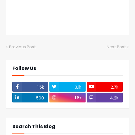
Previous Post
Next Post
Follow Us
1.5k
3.1k
2.7k
1.8k
500
4.2k
Search This Blog