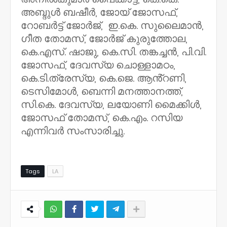
അബ്ദുൾ ബഷീർ, ജോയ് ജോസഫ്,
റോബർട്ട് ജോർജ്, ഇ.കെ. സുലൈമാൻ,
ഗീത തോമസ്, ജോർജ് കുരുത്തോല,
കെ.എസ്. ഷാജു, കെ.സി. തങ്കച്ചൻ, പി.വി.
ജോസഫ്, ദേവസ്യ ചൊള്ളാമഠം,
കെ.ടി.ത്രേസ്യ, കെ.ജെ. ആൻ്റണി,
ടെസിമോൾ, ബെന്നി മനത്താനത്ത്,
സി.കെ. ദേവസ്യ, ലയോണി മൈക്കിൾ,
ജോസഫ് തോമസ്, കെ.എം. റസിയ
എന്നിവർ സംസാരിച്ചു.
Tags
LA