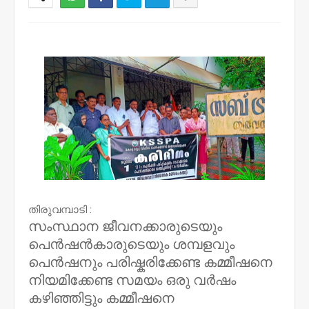
NWT
തിരുവമ്പാടി :
സംസ്ഥാന ജീവനക്കാരുടെയും
പെൻഷൻകാരുടെയും ശമ്പളവും
പെൻഷനും പരിഷ്കരിക്കേണ്ട കമ്മീഷനെ
നിയമിക്കേണ്ട സമയം ഒരു വർഷം
കഴിഞ്ഞിട്ടും കമ്മീഷനെ