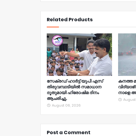
NWT
Related Products
സേക്രഡ് ഹാർട്ട് യുപി എസ്
കനത്ത മ
തിരുവമ്പാടിയിൽ സമാധാന
വിദ്യാഭ
ദൂതുമായി ഹിരോഷിമ ദിനം
നാളെ അ
ആചരിച്ചു.
August
August 06, 2026
Post a Comment