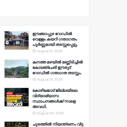
ഈങ്ങാപ്പുഴ റോഡിൽ
വെള്ളം കയറി ഗതാഗതം
പൂർണ്ണമായി തടസ്സപ്പെട്ടു.
August 01, 2026
കനത്ത മഴയിൽ മണ്ണിടിച്ചിൽ
കോടഞ്ചേരി ഈരൂട്
റോഡിൽ ഗതാഗത തടസ്സം.
August 01, 2026
കോഴിക്കോട് ജില്ലയിലെ
വിദ്യാഭ്യാസ
സ്ഥാപനങ്ങൾക്ക് നാളെ
അവധി.
August 03, 2026
ചുരത്തിൽ നിയന്ത്രണം വിട്ട