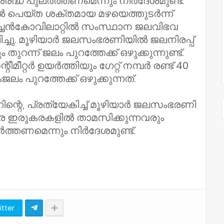
രദ്ധ പുലർത്തണമെന്നും നിർദേശമുണ്ട്‌.
െയ്ത ശക്തമായ മഴയെത്തുടർന്ന്‌
അച്ചൻകോവിലാറ്റിൽ സംസ്ഥാന ജലവിഭവ
പിച്ചു. മൂഴിയാർ ജലസംഭരണിയിൽ ജലനിരപ്പ്
തുറന്ന് ജലം പുറത്തേക്ക് ഒഴുക്കുന്നുണ്ട്.
ന്റീമീറ്റർ ഉയർത്തിയും ഗേറ്റ് നമ്പർ രണ്ട് 40
പുറത്തേക്ക് ഒഴുക്കുന്നത്.
്റെ, പ്രത്യേകിച്ച്‌ മൂഴിയാർ ജലസംഭരണി
െ ഇരുകരകളിൽ താമസിക്കുന്നവരും
തണമെന്നും നിർദേശമുണ്ട്‌.
itter