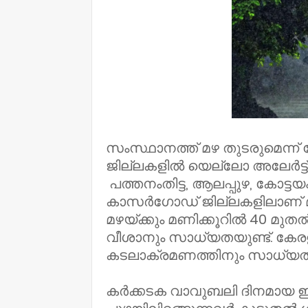
സംസ്ഥാനത്ത് മഴ തുടരുമെന്ന് കേന
ജില്ലകളിൽ യെല്ലോ അലേർട്ട് പ
പത്തനംതിട്ട, ആലപ്പുഴ, കോട്ടയം
കാസർഗോഡ് ജില്ലകളിലാണ് മുന്നറ
മഴയ്ക്കും മണിക്കൂറിൽ 40 മുതൽ
വീശാനും സാധ്യതയുണ്ട്. കേരളാ
കടലാക്രമണത്തിനും സാധ്യതയ
കർക്കടക വാവുബലി ദിനമായ ഇന