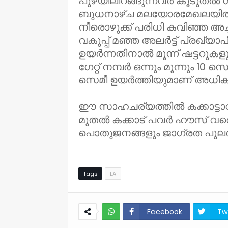
പുഴയിലിറങ്ങുന്നവർ കൂടുതൽ ശ്
ബുധനാഴ്ച മലയോരമേഖലയിൽ പ
നീരൊഴുക്ക് പരിധി കവിഞ്ഞ 
വകുപ്പ് മഞ്ഞ അലർട്ട് പ്രഖ്യാ
ഉയർന്നതിനാൽ മൂന്ന്‌ ഷട്ടറുകളും 
ഗേറ്റ് നമ്പർ ഒന്നും മൂന്നും 10 സെ
സെമീ ഉയർത്തിയുമാണ് അധികജലം 
ഈ സാഹചര്യത്തിൽ കക്കാട്ടാറിന
മുതൽ കക്കാട് പവർ ഹൗസ് വര
പൊതുജനങ്ങളും ജാഗ്രത പുലർത്
Tags
LA
Facebook
Tw