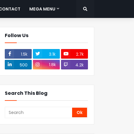
CONTACT
MEGA MENU
Follow Us
1.5k
3.1k
2.7k
1.8k
500
4.2k
Search This Blog