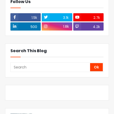
Follow Us
1.5k
3.1k
2.7k
1.8k
500
4.2k
Search This Blog