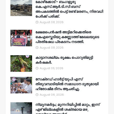
കോഴിക്കോട് - ബംഗളൂരു
കെ.എസ്.ആർ.ടി.സി ബസ്
അപകടത്തിൽ പെട്ട് രണ്ട് മരണം, നിരവധി
പേർക്ക് പരിക്ക്.
August 08, 2026
ക്ഷേമപെൻഷൻ അട്ടിമറിക്കെതിരെ
കെഎസ്കെടിയു കണ്ണോത്ത് മേഖലയുടെ
പ്രതിഷേധ പ്രകടനം നടത്തി.
August 08, 2026
കാട്ടാനശല്യം രൂക്ഷം പൊറുതിമുട്ടി
കർഷകർ.
August 05, 2026
സേക്രഡ് ഹാർട്ട് യുപി എസ്
തിരുവമ്പാടിയിൽ സമാധാന ദൂതുമായി
ഹിരോഷിമ ദിനം ആചരിച്ചു.
August 06, 2026
ന്യൂനമര്‍ദ്ദം; മുന്നറിയിപ്പില്‍ മാറ്റം, ഇന്ന്
ഏഴ് ജില്ലകളില്‍ ശക്തമായ മഴ,