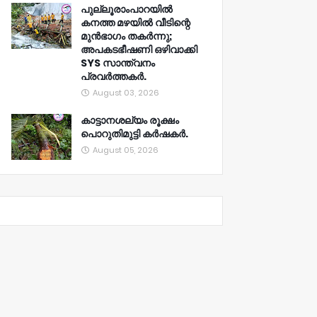
പുല്ലൂരാംപാറയിൽ
കനത്ത മഴയിൽ വീടിന്റെ
മുൻഭാഗം തകർന്നു;
അപകടഭീഷണി ഒഴിവാക്കി
SYS സാന്ത്വനം
പ്രവർത്തകർ.
August 03, 2026
കാട്ടാനശല്യം രൂക്ഷം
പൊറുതിമുട്ടി കർഷകർ.
August 05, 2026