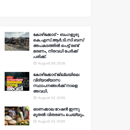
കോഴിക്കോട് - ബംഗളൂരു
കെ.എസ്.ആർ.ടി.സി ബസ്
അപകടത്തിൽ പെട്ട് രണ്ട്
മരണം, നിരവധി പേർക്ക്
പരിക്ക്.
August 08, 2026
കോഴിക്കോട് ജില്ലയിലെ
വിദ്യാഭ്യാസ
സ്ഥാപനങ്ങൾക്ക് നാളെ
അവധി.
August 03, 2026
ഓണക്കാല റേഷൻ ഇന്നു
മുതല്‍ വിതരണം ചെയ്യും.
August 03, 2026