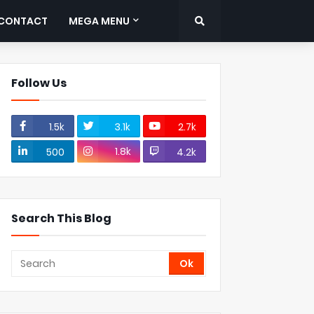
CONTACT
MEGA MENU
Follow Us
1.5k
3.1k
2.7k
1.8k
500
4.2k
Search This Blog