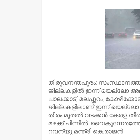
NWT
തിരുവനന്തപുരം: സംസ്ഥാനത്ത് 
ജില്ലകളിൽ ഇന്ന് യെല്ലോ അലർട
പാലക്കാട്, മലപ്പുറം, കോഴിക്കോ
ജില്ലകളിലാണ് ഇന്ന് യെല്ലോ അലർ
തീരം മുതൽ വടക്കൻ കേരള തീ
മഴക്ക് പിന്നിൽ. വൈകുന്നേരത
റവന്യു മന്ത്രി കെ.രാജൻ