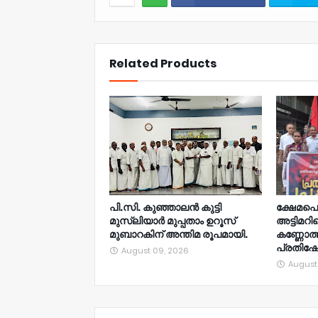
NWT
Related Products
പി.സി. കുഞ്ഞാലൻ കുട്ടി
ക്ഷേമ
മുസ്‌ലിയാർ മുപ്പതാം ഉറൂസ്‌
അട്ടിമറ
മുബാറകിന്‌ അന്തിമ രൂപമായി.
കണ്ണോത്
പ്രതിഷേ
August 09, 2026
August