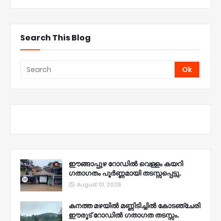
Search This Blog
ഈങ്ങാപ്പുഴ റോഡിൽ വെള്ളം കയറി
ഗതാഗതം പൂർണ്ണമായി തടസ്സപ്പെട്ടു.
August 01, 2026
കനത്ത മഴയിൽ മണ്ണിടിച്ചിൽ കോടഞ്ചേരി
ഈരൂട് റോഡിൽ ഗതാഗത തടസ്സം.