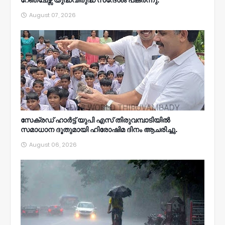
റേഞ്ചേഴ്സ് യുദ്ധവിരുദ്ധ സന്ദേശം പകർന്നു.
August 07, 2026
സേക്രഡ് ഹാർട്ട് യുപി എസ് തിരുവമ്പാടിയിൽ
സമാധാന ദൂതുമായി ഹിരോഷിമ ദിനം ആചരിച്ചു.
August 06, 2026