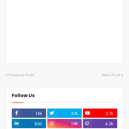
Previous Post
Next Post
Follow Us
1.5k
3.1k
2.7k
1.8k
500
4.2k