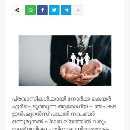
NWT
പ്രവാസികൾക്കായി നോർക്ക കെയർ
ഏർപ്പെടുത്തുന്ന ആരോഗ്യ – അപകട
ഇൻഷുറൻസ് പദ്ധതി നവംബർ
ഒന്നുമുതൽ പ്രാബല്യത്തിൽ വരും.
ഇന്ത്യയിലെ പതിനാലായിരത്തോളം