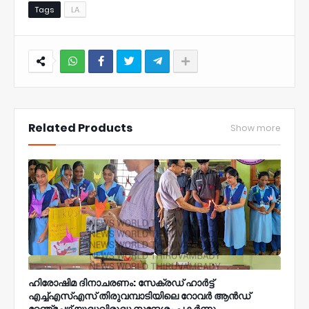
Tags
LA
NWT
Related Products
Show more
ഹിരോഷിമ ദിനാചരണം: സേക്രഡ് ഹാർട്ട്
എച്ച്എസ്എസ് തിരുവമ്പാടിയിലെ റോവർ ആൻഡ്