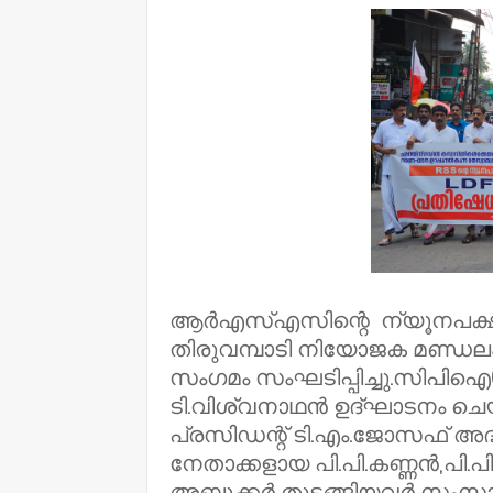
ആർഎസ്എസിന്റെ ന്യൂനപക്ഷ വ
തിരുവമ്പാടി നിയോജക മണ്ഡലം ക
സംഗമം സംഘടിപ്പിച്ചു.സിപിഐ(എ
ടി.വിശ്വനാഥന്‍ ഉദ്ഘാടനം ചെ
പ്രസിഡന്റ് ടി.എം.ജോസഫ് അദ്
നേതാക്കളായ പി.പി.കണ്ണന്‍,പി.
അബൂക്കര്‍ തുടങ്ങിയവര്‍ സംസാരി