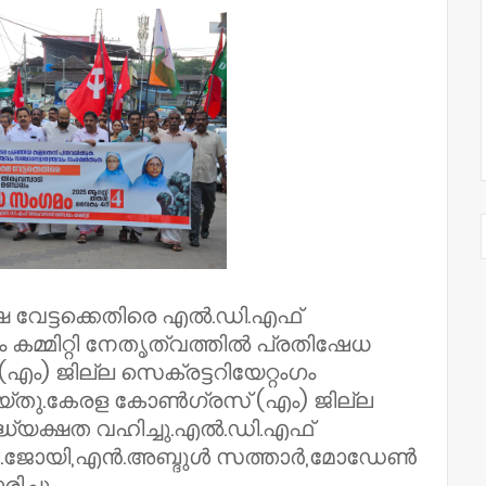
േട്ടക്കെതിരെ എല്‍.ഡി.എഫ്
മ്മിറ്റി നേതൃത്വത്തില്‍ പ്രതിഷേധ
ം) ജില്ല സെക്രട്ടറിയേറ്റംഗം
യ്തു.കേരള കോണ്‍ഗ്രസ് (എം) ജില്ല
ധ്യക്ഷത വഹിച്ചു.എല്‍.ഡി.എഫ്
പി.ജോയി,എന്‍.അബ്ദുള്‍ സത്താര്‍,മോഡേണ്‍
ച്ചു.