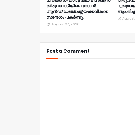
സേക്രഡ് ഹാർട്ട് എച്ച്എസ്എസ്
തിരുവമ
തിരുവമ്പാടിയിലെ റോവർ
ദൂതുമായ
ആൻഡ് റേഞ്ചേഴ്സ് യുദ്ധവിരുദ്ധ
ആചരിച്ച
സന്ദേശം പകർന്നു.
August
August 07, 2026
Post a Comment