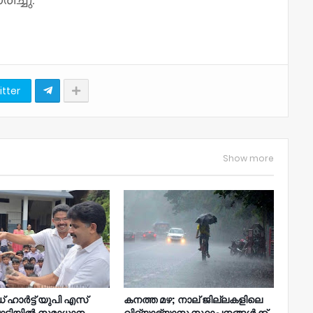
itter
Show more
 ഹാർട്ട് യുപി എസ്
കനത്ത മഴ; നാല്‌ ജില്ലകളിലെ