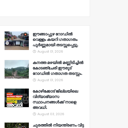
ഈങ്ങാപ്പുഴ റോഡിൽ
വെള്ളം കയറി ഗതാഗതം
പൂർണ്ണമായി തടസ്സപ്പെട്ടു.
August 01, 2026
കനത്ത മഴയിൽ മണ്ണിടിച്ചിൽ
കോടഞ്ചേരി ഈരൂട്
റോഡിൽ ഗതാഗത തടസ്സം.
August 01, 2026
കോഴിക്കോട് ജില്ലയിലെ
വിദ്യാഭ്യാസ
സ്ഥാപനങ്ങൾക്ക് നാളെ
അവധി.
August 03, 2026
ചുരത്തിൽ നിയന്ത്രണം വിട്ട