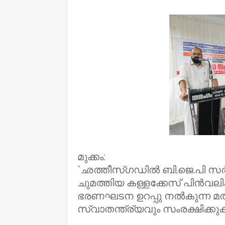
NWT
മുക്കം:
`ഛത്തീസ്ഗഡില്‍ ബി.ജെ.പി സര്‍ക
ചുമത്തിയ കള്ളക്കേസ് പിന്‍വലി
ഭരണഘടന ഉറപ്പു നല്‍കുന്ന മ
സ്വാതന്ത്ര്യവും സംരക്ഷിക്കുക