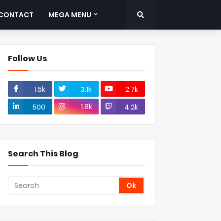
CONTACT
MEGA MENU
Follow Us
1.5k
3.1k
2.7k
1.8k
500
4.2k
Search This Blog