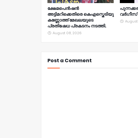
ക്ഷേമപെൻഷൻ
പുന്നക്ക
അട്ടിമറിക്കെതിരെ കെഎസ്കെടിയു
വർഗീസ്
കണ്ണോത്ത് മേഖലയുടെ
August
പ്രതിഷേധ പ്രകടനം നടത്തി.
August 08, 2026
Post a Comment