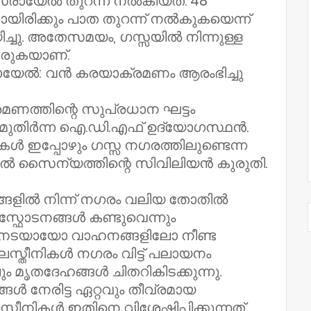
സ്രായേൽ തുറന്ന് നൽകിയത്. 48
ായിരിക്കും പാത തുറന്ന് നൽകുകയെന്ന്
ചു. അതേസമയം, ഗസ്സയിൽ നിന്നുള്ള
ടരുകയാണ്.
ായേൽ: വൻ കരയാക്രമണം ആരംഭിച്ചു
്രമണത്തിന്റെ സുപ്രധാന ഘട്ടം
ായി മുതിർന്ന ഐ.ഡി.എഫ് ഉദ്യോഗസ്ഥൻ.
ൾ ഇപ്പോഴും ഗസ്സ നഗരത്തിലുണ്ടെന്ന
ൽ സൈന്യത്തിന്റെ സിവിലിയൻ കുരുതി.
്ങളിൽ നിന്ന് നഗരം വലിയ തോതിൽ
 സ്ഫോടനങ്ങൾ കണ്ടുവെന്നും
ാൽനടയായോ വാഹനങ്ങളിലോ നീണ്ട
സ്തീനികൾ നഗരം വിട്ട് പലായനം
 മൃതദേഹങ്ങൾ ചിതറികിടക്കുന്നു.
ങൾ നേരിട്ട ഏറ്റവും തീവ്രമായ
നികൾ ഇതിനെ വിശേഷിപ്പിക്കുന്നത്.