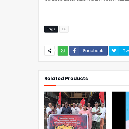
Tags
LA
Facebook
Tw
NWT
Related Products