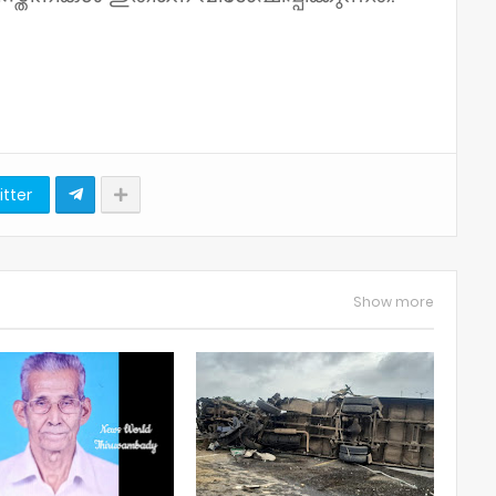
itter
Show more