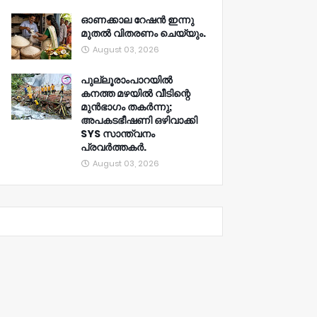
ഓണക്കാല റേഷൻ ഇന്നു
മുതല്‍ വിതരണം ചെയ്യും.
August 03, 2026
പുല്ലൂരാംപാറയിൽ
കനത്ത മഴയിൽ വീടിന്റെ
മുൻഭാഗം തകർന്നു;
അപകടഭീഷണി ഒഴിവാക്കി
SYS സാന്ത്വനം
പ്രവർത്തകർ.
August 03, 2026