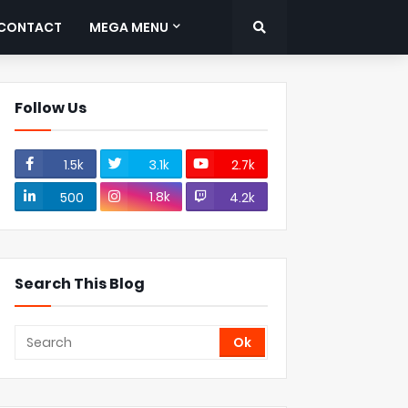
CONTACT
MEGA MENU
Follow Us
1.5k
3.1k
2.7k
1.8k
500
4.2k
Search This Blog