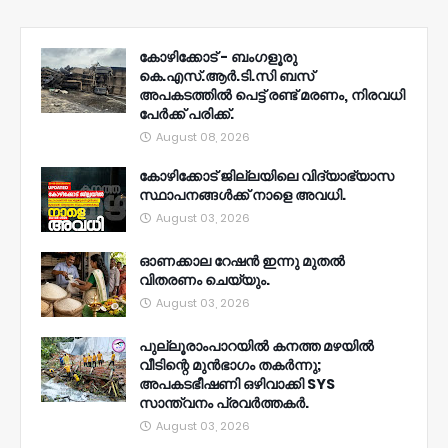
കോഴിക്കോട് - ബംഗളൂരു
കെ.എസ്.ആർ.ടി.സി ബസ്
അപകടത്തിൽ പെട്ട് രണ്ട് മരണം, നിരവധി
പേർക്ക് പരിക്ക്.
August 08, 2026
കോഴിക്കോട് ജില്ലയിലെ വിദ്യാഭ്യാസ
സ്ഥാപനങ്ങൾക്ക് നാളെ അവധി.
August 03, 2026
ഓണക്കാല റേഷൻ ഇന്നു മുതല്‍
വിതരണം ചെയ്യും.
August 03, 2026
പുല്ലൂരാംപാറയിൽ കനത്ത മഴയിൽ
വീടിന്റെ മുൻഭാഗം തകർന്നു;
അപകടഭീഷണി ഒഴിവാക്കി SYS
സാന്ത്വനം പ്രവർത്തകർ.
August 03, 2026