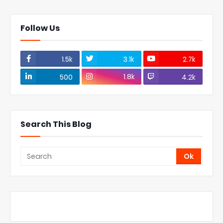
Follow Us
1.5k
3.1k
2.7k
1.8k
500
4.2k
Search This Blog