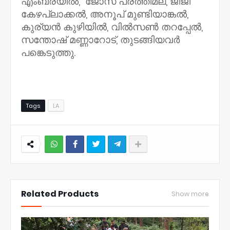
എംബ്രയിൽ, ജോസ് പരത്തിമല, ജിജി
കേഴപ്ലാക്കൽ, അനൂപ് മുണ്ടിയാങ്കൽ,
കുര്യൻ കുഴിയിൽ, വിൽസൺ തറപ്പേൽ,
സന്തോഷ് മണ്ണാറോട്, തുടങ്ങിയവർ
പങ്കെടുത്തു.
Tags
LA
NWT
Related Products
Show more