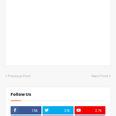
Previous Post
Next Post
Follow Us
1.5k
3.1k
2.7k