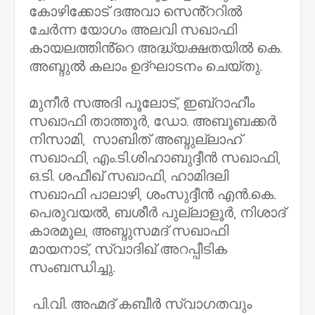
കോഴിക്കോട് ദഅവാ സെൻ്ററിൽ
ചേർന്ന യോഗം അലവി സഖാഫി
കായലത്തിൻ്റെ അദ്ധ്യക്ഷതയിൽ കെ.
അബ്ദുൽ കലാം ഉദ്ഘാടനം ചെയ്തു.
മുനീർ സഅദി പൂലോട്, ഇബ്റാഹീം
സഖാഫി താത്തൂർ, ഡോ. അബൂബക്കർ
നിസാമി, സാബിത് അബ്ദുല്ലാഹ്
സഖാഫി, എം.ടി.ശിഹാബുദ്ദീൻ സഖാഫി,
ഒ.ടി. ശഫീഖ് സഖാഫി, ഹാമിദലി
സഖാഫി പാലാഴി, ശംസുദ്ദീൻ എൻ.കെ.
പെരുവയൽ, ബശീർ പുല്ലാളൂർ, നിശാദ്
കാരമൂല, അബ്ദുസമദ് സഖാഫി
മായനാട്, സ്വാദിഖ് അറപ്പീടിക
സംബന്ധിച്ചു.
പി.വി. അഹ്മദ് കബീർ സ്വാഗതവും