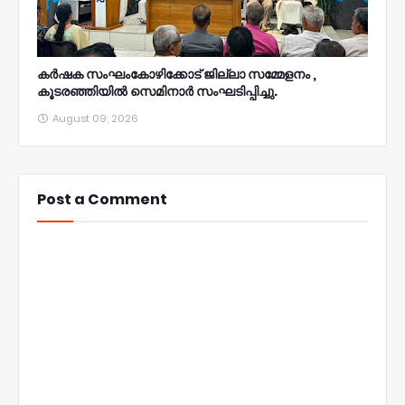
കർഷക സംഘംകോഴിക്കോട് ജില്ലാ സമ്മേളനം ,
കൂടരഞ്ഞിയിൽ സെമിനാർ സംഘടിപ്പിച്ചു.
August 09, 2026
Post a Comment