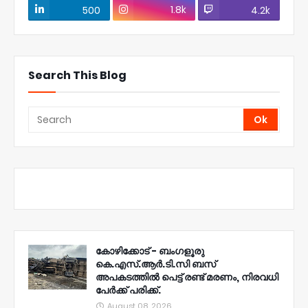
1.8k
500
4.2k
Search This Blog
കോഴിക്കോട് - ബംഗളൂരു
കെ.എസ്.ആർ.ടി.സി ബസ്
അപകടത്തിൽ പെട്ട് രണ്ട് മരണം, നിരവധി
പേർക്ക് പരിക്ക്.
August 08, 2026