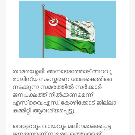
താമരശ്ശേരി: അമ്പായത്തോട് അറവു
മാലിന്യ സംസ്കരണ ശാലക്കെതിരെ
നടക്കുന്ന സമരത്തിൽ സർക്കാർ
ജനപക്ഷത്ത് നിൽക്കണമെന്ന്
എസ്.വൈ.എസ്. കോഴിക്കോട് ജില്ലാ
കമ്മിറ്റി ആവശ്യപ്പെട്ടു.
വെള്ളവും വായവും മലിനമാക്കപ്പെട്ട
ജനതയാണ് സമരമുഖത്തുള്ളത്.