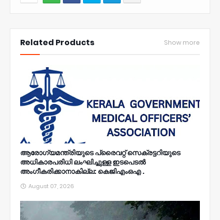
NWT
Related Products
Show more
ആരോഗ്യമന്ത്രിയുടെ പ്രൈവറ്റ് സെക്രട്ടറിയുടെ
അധികാരപരിധി ലംഘിച്ചുള്ള ഇടപെടൽ
അംഗീകരിക്കാനാകില്ല: കെജിഎംഒഎ .
August 07, 2026