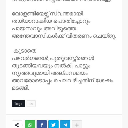
വോളണ്ടിയേഴ്സ് സ്വന്തമായി
തയ്യാറാക്കിയ പൊതിച്ചോറും
പായസവും അവിടുത്തെ
അന്തേവാസികൾക്ക് വിതരണം ചെയ്തു.
കൂടാതെ
പഴവർഗങ്ങൾ,പുതുവസ്ത്രങ്ങൾ
തുടങ്ങിയവയും നൽകി. പാട്ടും
നൃത്തവുമായി അല്പസമയം
അവരോടൊപ്പം ചെലവഴിച്ചതിന് ശേഷം
മടങ്ങി.
Tags
LA