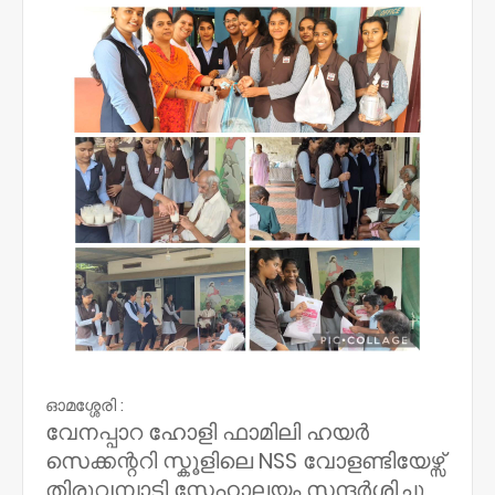
ഓമശ്ശേരി :
വേനപ്പാറ ഹോളി ഫാമിലി ഹയർ
സെക്കന്ററി സ്കൂളിലെ NSS വോളണ്ടിയേഴ്സ്
തിരുവമ്പാടി സ്നേഹാലയം സന്ദർശിച്ചു.