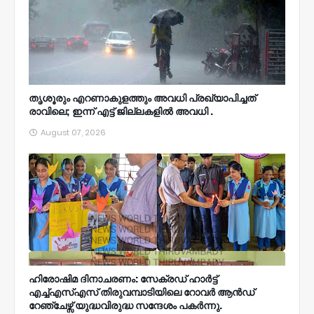
തൃശൂരും എറണാകുളത്തും അവധി പ്രഖ്യാപിച്ചത്
രാവിലെ; ഇന്ന് എട്ട് ജില്ലകളിൽ അവധി .
August 07, 2026
ഹിരോഷിമ ദിനാചരണം: സേക്രഡ് ഹാർട്ട്
എച്ച്എസ്എസ് തിരുവമ്പാടിയിലെ റോവർ ആൻഡ്
റേഞ്ചേഴ്സ് യുദ്ധവിരുദ്ധ സന്ദേശം പകർന്നു.