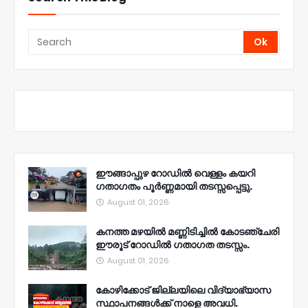
ഈങ്ങാപ്പുഴ റോഡിൽ വെള്ളം കയറി
ഗതാഗതം പൂർണ്ണമായി തടസ്സപ്പെട്ടു.
August 01, 2026
കനത്ത മഴയിൽ മണ്ണിടിച്ചിൽ കോടഞ്ചേരി
ഈരൂട് റോഡിൽ ഗതാഗത തടസ്സം.
August 01, 2026
കോഴിക്കോട് ജില്ലയിലെ വിദ്യാഭ്യാസ
സ്ഥാപനങ്ങൾക്ക് നാളെ അവധി.