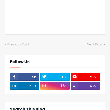
Previous Post
Next Post
Follow Us
1.5k
3.1k
2.7k
1.8k
500
4.2k
Search This Blog