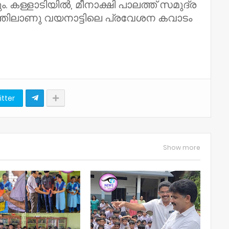
കും. കള്ളാടിയിൽ, മീനാക്ഷി പാലത്ത് സമുദ്ര
ഉയരത്തിലാണു വയനാട്ടിലെ പ്രവേശന കവാടം
itter
Show more