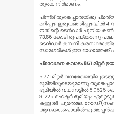
തുരങ്ക നിർമാണം.
പിന്നീട് തുരങ്കപ്പാതയ്ക്കു പ്രത
മറിപ്പുഴ ഇരുവഞ്ഞിപ്പുഴയിൽ 4 വര
ഇതിന്റെ ടെൻഡർ പുനിയ കൺസ്ട
73.86 കോടി രൂപയ്ക്കാണു പാ
ടെൻഡർ കമ്പനി കരസ്ഥമാക്കിയ
സാമഗ്രികൾ ഈ ഭാഗത്തേക്ക് എത്ത
പ്രവേശന കവാടം 851 മീറ്റർ ഉ
5,771 മീറ്റർ വനമേഖലയിലൂടെയും
ഭൂമിയിലൂടെയുമാണു തുരങ്കപ്പ
ഭൂമിയിൽ വയനാട്ടിൽ 8.0525 ഹെ
8.1225 ഹെക്ടർ ഭൂമിയും ഏറ്റെടു
കള്ളാടി-ചൂരൽമല റോഡ് (സംസ്
ആനക്കാംപൊയിൽ-മുത്തപ്പൻപു