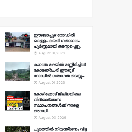
ഈങ്ങാപ്പുഴ റോഡിൽ
വെള്ളം കയറി ഗതാഗതം
പൂർണ്ണമായി തടസ്സപ്പെട്ടു.
August 01, 2026
കനത്ത മഴയിൽ മണ്ണിടിച്ചിൽ
കോടഞ്ചേരി ഈരൂട്
റോഡിൽ ഗതാഗത തടസ്സം.
August 01, 2026
കോഴിക്കോട് ജില്ലയിലെ
വിദ്യാഭ്യാസ
സ്ഥാപനങ്ങൾക്ക് നാളെ
അവധി.
August 03, 2026
ചുരത്തിൽ നിയന്ത്രണം വിട്ട