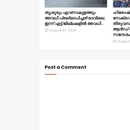
തൃശൂരും എറണാകുളത്തും
ഹിരോഷി
അവധി പ്രഖ്യാപിച്ചത് രാവിലെ;
സേക്രഡ്
ഇന്ന് എട്ട് ജില്ലകളിൽ അവധി .
തിരുവമ്
ആൻഡ് റേഞ
August 07, 2026
സന്ദേശം
August
Post a Comment