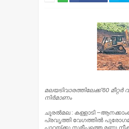
NWT
മലയടിവാരത്തിലേക്ക് 60 മീറ്റർ 
നിർമാണം
ചൂരൽമല : കള്ളാടി –ആനക്കാം
പ്രവൃത്തി വേഗത്തിൽ പുരോഗമിക്
പാറയ്ക്കു സമീപത്തെ മണ്ണു നീ