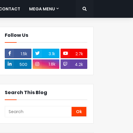
CONTACT
MEGA MENU
Follow Us
1.5k
3.1k
2.7k
1.8k
500
4.2k
Search This Blog