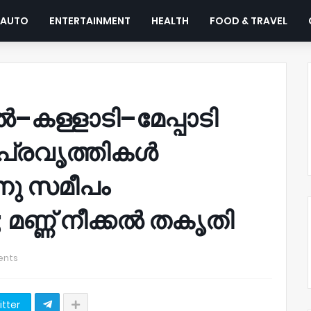
AUTO
ENTERTAINMENT
HEALTH
FOOD & TRAVEL
ള്ളാടി–മേപ്പാടി
പ്രവൃത്തികൾ
ിനു സമീപം
; മണ്ണ് നീക്കൽ തകൃതി
ents
itter