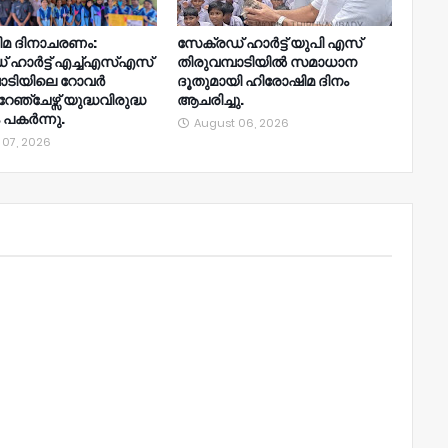
മ ദിനാചരണം:
സേക്രഡ് ഹാർട്ട് യുപി എസ്
 ഹാർട്ട് എച്ച്എസ്എസ്
തിരുവമ്പാടിയിൽ സമാധാന
പാടിയിലെ റോവർ
ദൂതുമായി ഹിരോഷിമ ദിനം
്ചേഴ്സ് യുദ്ധവിരുദ്ധ
ആചരിച്ചു.
 പകർന്നു.
August 06, 2026
 07, 2026