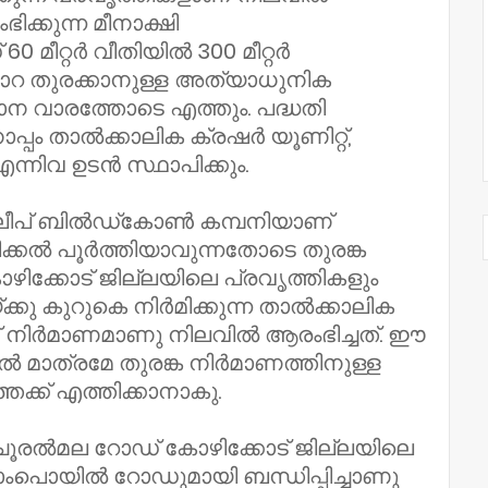
ിക്കുന്ന മീനാക്ഷി
0 മീറ്റർ വീതിയിൽ 300 മീറ്റർ
. പാറ തുരക്കാനുള്ള അത്യാധുനിക
 വാരത്തോടെ എത്തും. പദ്ധതി
്പം താൽക്കാലിക ക്രഷർ യൂണിറ്റ്,
 എന്നിവ ഉടൻ സ്ഥാപിക്കും.
ീപ്‌ ബിൽഡ്‌കോൺ കമ്പനിയാണ്
 നീക്കൽ പൂർത്തിയാവുന്നതോടെ തുരങ്ക
ോഴിക്കോട് ജില്ലയിലെ പ്രവൃത്തികളും
ക്കു കുറുകെ നിർമിക്കുന്ന താൽക്കാലിക
 നിർമാണമാണു നിലവിൽ ആരംഭിച്ചത്. ഈ
 മാത്രമേ തുരങ്ക നിർമാണത്തിനുള്ള
തേക്ക് എത്തിക്കാനാകു.
ി–ചൂരൽമല റോഡ് കോഴിക്കോട് ജില്ലയിലെ
്കാംപൊയിൽ റോഡുമായി ബന്ധിപ്പിച്ചാണു