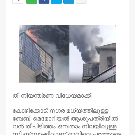
NWT
തീ നിയന്ത്രണ വിധേയമാക്കി
കോഴിക്കോട്: നഗര മധ്യത്തിലുള്ള
ബേബി മെമോറിയൽ ആശുപത്രിയിൽ
വൻ തീപിടിത്തം. ഒമ്പതാം നിലയിലുള്ള
സി ബ്ലോക്കിലാണ് രാവിലെ പത്തോടെ