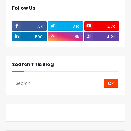
Follow Us
1.5k
3.1k
2.7k
1.8k
500
4.2k
Search This Blog