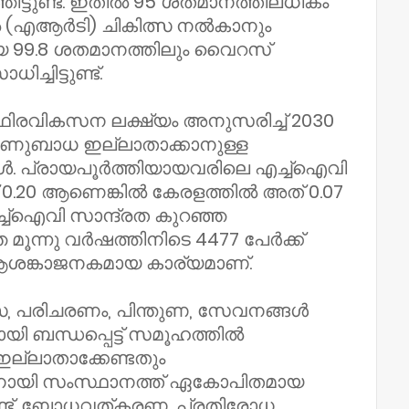
ട്ടുണ്ട്. ഇതില്‍ 95 ശതമാനത്തിലധികം
്‍ (എആര്‍ടി) ചികിത്സ നല്‍കാനും
യ 99.8 ശതമാനത്തിലും വൈറസ്
്ചിട്ടുണ്ട്.
രവികസന ലക്ഷ്യം അനുസരിച്ച് 2030
അണുബാധ ഇല്ലാതാക്കാനുള്ള
ൾ. പ്രായപൂർത്തിയായവരിലെ എച്ച്ഐവി
് 0.20 ആണെങ്കിൽ കേരളത്തിൽ അത് 0.07
്ച്ഐവി സാന്ദ്രത കുറഞ്ഞ
മൂന്നു വർഷത്തിനിടെ 4477 പേർക്ക്
ആശങ്കാജനകമായ കാര്യമാണ്.
്സ, പരിചരണം, പിന്തുണ, സേവനങ്ങൾ
ായി ബന്ധപ്പെട്ട് സമൂഹത്തിൽ
ഇല്ലാതാക്കേണ്ടതും
ിനായി സംസ്ഥാനത്ത് ഏകോപിതമായ
ണ്ട്. ബോധവത്കരണ, പ്രതിരോധ