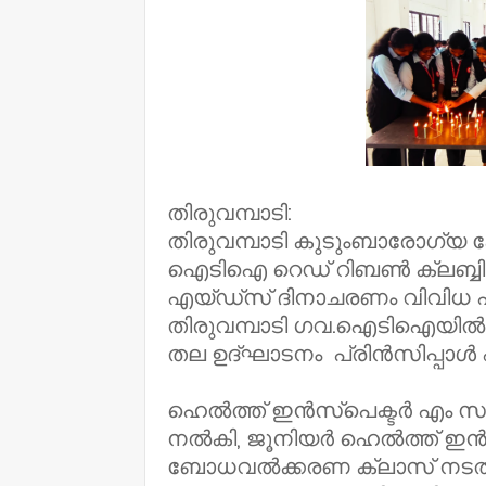
തിരുവമ്പാടി:
തിരുവമ്പാടി കുടുംബാരോഗ്യ കേന
ഐടിഐ റെഡ് റിബൺ ക്ലബ്ബിൻ
എയ്ഡ്സ് ദിനാചരണം വിവിധ പ
തിരുവമ്പാടി ഗവ.ഐടിഐയിൽ വ
തല ഉദ്ഘാടനം പ്രിൻസിപ്പാൾ എ
ഹെൽത്ത് ഇൻസ്പെക്ടർ എം സ
നൽകി, ജൂനിയർ ഹെൽത്ത് ഇ
ബോധവൽക്കരണ ക്ലാസ് നടത്ത