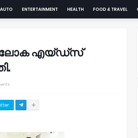
AUTO
ENTERTAINMENT
HEALTH
FOOD & TRAVEL
ൽ ലോക എയ്ഡ്സ്
ി.
ents
itter