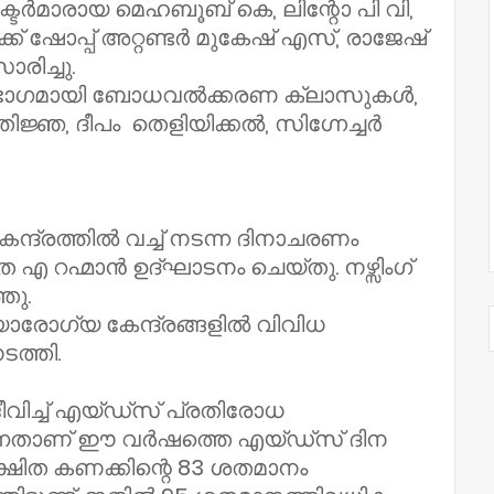
രക്ടർമാരായ മെഹബൂബ് കെ, ലിന്റോ പി വി,
്ക് ഷോപ്പ് അറ്റണ്ടർ മുകേഷ് എസ്, രാജേഷ്
രിച്ചു.
െ ഭാഗമായി ബോധവൽക്കരണ ക്ലാസുകൾ,
ജ്ഞ, ദീപം തെളിയിക്കൽ, സിഗ്നേച്ചർ
ന്ദ്രത്തിൽ വച്ച് നടന്ന ദിനാചരണം
എ റഹ്മാൻ ഉദ്ഘാടനം ചെയ്തു. നഴ്സിംഗ്
തു.
യാരോഗ്യ കേന്ദ്രങ്ങളിൽ വിവിധ
ത്തി.
ച്ച് എയ്ഡ്സ് പ്രതിരോധ
 എന്നതാണ് ഈ വർഷത്തെ എയ്ഡ്സ് ദിന
ക്ഷിത കണക്കിന്റെ 83 ശതമാനം