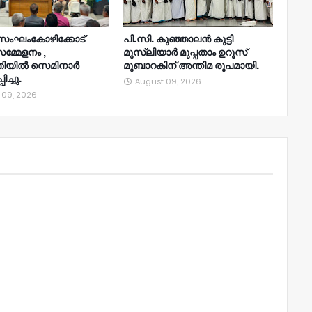
ംഘംകോഴിക്കോട്
പി.സി. കുഞ്ഞാലൻ കുട്ടി
സമ്മേളനം ,
മുസ്‌ലിയാർ മുപ്പതാം ഉറൂസ്‌
ഞിയിൽ സെമിനാർ
മുബാറകിന്‌ അന്തിമ രൂപമായി.
ച്ചു.
August 09, 2026
 09, 2026