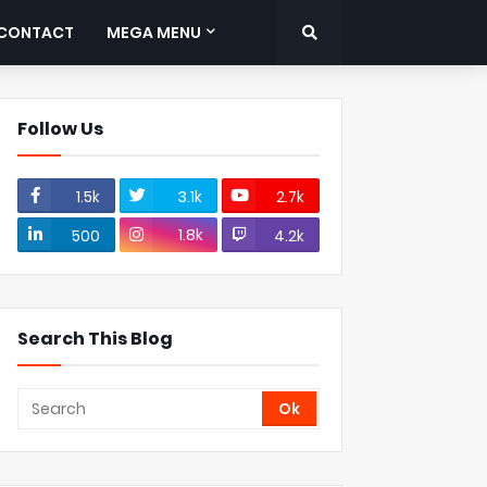
CONTACT
MEGA MENU
Follow Us
1.5k
3.1k
2.7k
1.8k
500
4.2k
Search This Blog