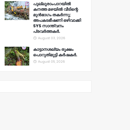
പുല്ലൂരാംപാറയിൽ
കനത്ത മഴയിൽ വീടിന്റെ
മുൻഭാഗം തകർന്നു;
അപകടഭീഷണി ഒഴിവാക്കി
SYS സാന്ത്വനം
പ്രവർത്തകർ.
August 03, 2026
കാട്ടാനശല്യം രൂക്ഷം
പൊറുതിമുട്ടി കർഷകർ.
August 05, 2026