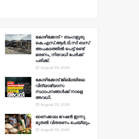
കോഴിക്കോട് - ബംഗളൂരു
കെ.എസ്.ആർ.ടി.സി ബസ്
അപകടത്തിൽ പെട്ട് രണ്ട്
മരണം, നിരവധി പേർക്ക്
പരിക്ക്.
August 08, 2026
കോഴിക്കോട് ജില്ലയിലെ
വിദ്യാഭ്യാസ
സ്ഥാപനങ്ങൾക്ക് നാളെ
അവധി.
August 03, 2026
ഓണക്കാല റേഷൻ ഇന്നു
മുതല്‍ വിതരണം ചെയ്യും.
August 03, 2026