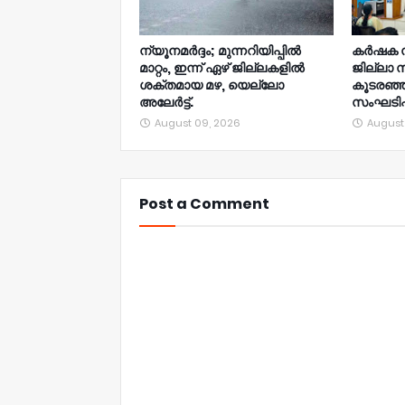
ന്യൂനമര്‍ദ്ദം; മുന്നറിയിപ്പില്‍
കർഷക സ
മാറ്റം, ഇന്ന് ഏഴ് ജില്ലകളില്‍
ജില്ലാ 
ശക്തമായ മഴ, യെല്ലോ
കൂടരഞ്
അലേര്‍ട്ട്.
സംഘടിപ്പി
August 09, 2026
August
Post a Comment