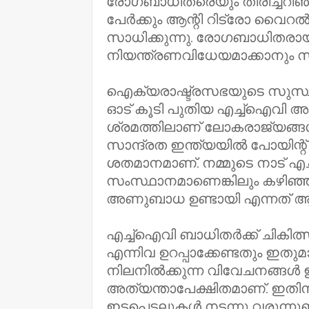
രോഗബാധിതരെയും തിരിച്ചറിഞ്ഞി
പേര്‍ക്കും ആന്റി റിട്രോ വൈറല
സാധിക്കുന്നു. രോഗബാധിതരാ
നിയന്ത്രണവിധേയമാക്കാനും സാധിച
ഐക്യരാഷ്ട്രസഭയുടെ സുസ്ഥി
ഓട് കൂടി പുതിയ എച്ച്ഐവി 
ശ്രമത്തിലാണ് ലോകരാജ്യങ്ങ
സാന്ദ്രത ഇന്ത്യയിൽ പോയിന്റ
ശതമാനമാണ്. നമ്മുടെ നാട് എച
സംസ്ഥാനമാണെങ്കിലും കഴിഞ്ഞ 
അണുബാധ ഉണ്ടായി എന്നത് 
എച്ച്ഐവി ബാധിതർക്ക് ചികിത
എന്നിവ ഉറപ്പാക്കേണ്ടതും ഇതുമ
നിലനിൽക്കുന്ന വിവേചനങ്ങൾ 
അത്യന്താപേക്ഷിതമാണ്. ഇത
ഇടപെടലുകൾ നടന്നു വരുന്നു