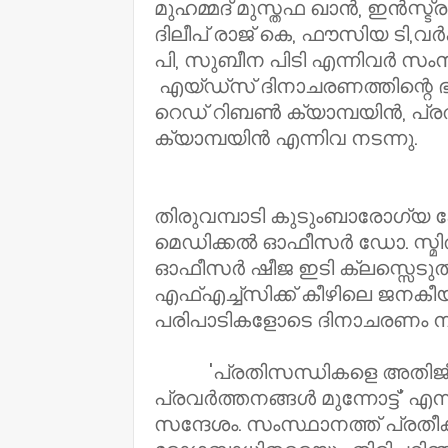
മുഹമ്മദ് മുസ്തഫ ഖാൻ, ഇൻസ്ട്
ദിലീപ് രാജ് കെ, ഫൗസിയ ടി,വർക
പി, സുബീന പിടി എന്നിവർ സംസാ
എയ്ഡ്സ് ദിനാചരണത്തിന്റ
റെഡ് റിബൺ ക്യാമ്പയിൻ, പ്രതി
ക്യാമ്പയിൻ എന്നിവ നടന്നു.
തിരുവമ്പാടി കുടുംബാരോഗ്യ കേ
മെഡിക്കൽ ഓഫീസർ ഡോ. സ്മിത 
ഓഫീസർ ഷീജ ഇടി ക്ലസ്സെടുത്
എഫ്എച്ച്സിക്ക് കീഴിലെ ജനകീ
പരിപാടികളോടെ ദിനാചരണം നട
'പ്രതിസന്ധികളെ അതിജീവി
പ്രവർത്തനങ്ങൾ മുന്നോട്ട്'
സന്ദേശം. സംസ്ഥാനത്ത് പ്രതീ