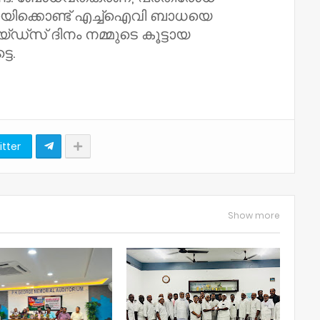
ായിക്കൊണ്ട് എച്ച്ഐവി ബാധയെ
്സ് ദിനം നമ്മുടെ കൂട്ടായ
ടെ.
itter
Show more