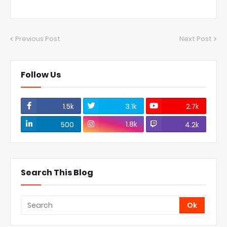
Previous Post
Next Post
Follow Us
1.5k
3.1k
2.7k
1.8k
500
4.2k
Search This Blog