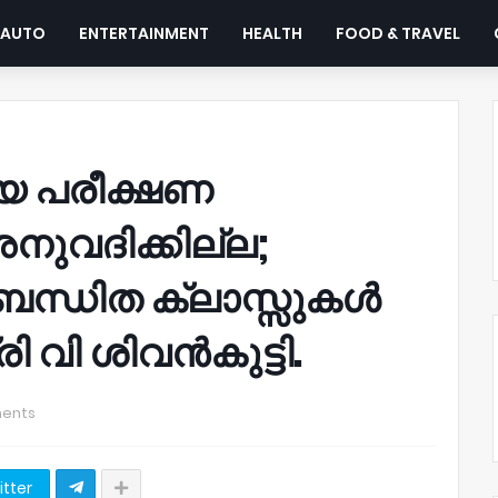
AUTO
ENTERTAINMENT
HEALTH
FOOD & TRAVEL
ീയ പരീക്ഷണ
ുവദിക്കില്ല;
ബന്ധിത ക്ലാസ്സുകൾ
രി വി ശിവൻകുട്ടി.
ents
itter