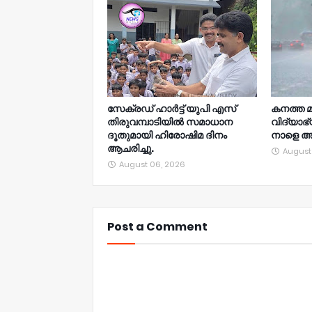
സേക്രഡ് ഹാർട്ട് യുപി എസ്
കനത്ത മ
തിരുവമ്പാടിയിൽ സമാധാന
വിദ്യാഭ
ദൂതുമായി ഹിരോഷിമ ദിനം
നാളെ അ
ആചരിച്ചു.
August
August 06, 2026
Post a Comment