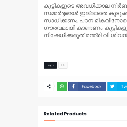
കുട്ടികളുടെ അവധിക്കാല നിർബന
സമ്മർദ്ദങ്ങൾ ഇല്ലാതെ കുടുംബ
സാധിക്കണം. പഠന മികവിനോ
ഗൗരവമായി കാണണം. കുട്ടിക
നിഷേധിക്കരുത് മന്ത്രി വി ശിവൻ
Tags
LA
Facebook
Tw
NWT
Related Products