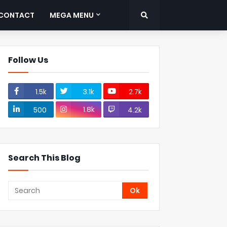
CONTACT
MEGA MENU
Follow Us
1.5k
3.1k
2.7k
1.8k
500
4.2k
Search This Blog