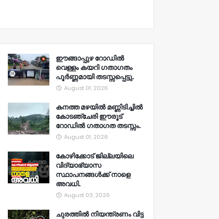
ഈങ്ങാപ്പുഴ റോഡിൽ
വെള്ളം കയറി ഗതാഗതം
പൂർണ്ണമായി തടസ്സപ്പെട്ടു.
August 01, 2026
കനത്ത മഴയിൽ മണ്ണിടിച്ചിൽ
കോടഞ്ചേരി ഈരൂട്
റോഡിൽ ഗതാഗത തടസ്സം.
August 01, 2026
കോഴിക്കോട് ജില്ലയിലെ
വിദ്യാഭ്യാസ
സ്ഥാപനങ്ങൾക്ക് നാളെ
അവധി.
August 03, 2026
ചുരത്തിൽ നിയന്ത്രണം വിട്ട