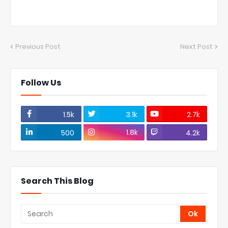
Previous Post
Next Post
Follow Us
1.5k
3.1k
2.7k
1.8k
500
4.2k
Search This Blog