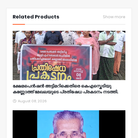
NWT
Related Products
Show more
ക്ഷേമപെൻഷൻ അട്ടിമറിക്കെതിരെ കെഎസ്കെടിയു
കണ്ണോത്ത് മേഖലയുടെ പ്രതിഷേധ പ്രകടനം നടത്തി.
August 08, 2026