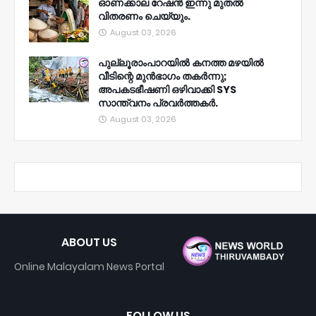
ഓണക്കാല റേഷൻ ഇന്നു മുതല്‍
വിതരണം ചെയ്യും.
August 03, 2026
പുല്ലൂരാംപാറയിൽ കനത്ത മഴയിൽ
വീടിന്റെ മുൻഭാഗം തകർന്നു;
അപകടഭീഷണി ഒഴിവാക്കി SYS
സാന്ത്വനം പ്രവർത്തകർ.
August 03, 2026
ABOUT US
Online Malayalam News Portal
FOLLOW US