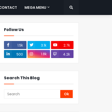
CONTACT
MEGA MENU
Follow Us
1.5k
3.1k
2.7k
1.8k
500
4.2k
Search This Blog