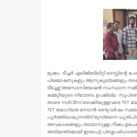
NWT
മുക്കം: ടീച്ചർ എലിജിബിലിറ്റി ടെസ്റ്
പ്രമോഷനുകളും ആനുകൂല്യങ്ങളും തടഞ്ഞു
ടീച്ചേഴ്സ് അസോസിയേഷൻ സംസ്ഥാന സമി
കമ്മറ്റിയുടെ നിവേദനം ഉപജില്ല സൂപ്
താഴെ സർവീസ് ബാക്കിയുള്ളവരെ TET യോ
TET യോഗ്യത നേടാൻ രണ്ടുവർഷം സമയം അ
പൂർത്തിയാകുന്നതിന് മുമ്പ്തന്നെ ധൃതി
അവകാശങ്ങളും തടയാനുള്ള നീക്കം ഉപേക
അടിയന്തിരമായി ഇടപെട്ട് പ്രശ്നപരിഹാര