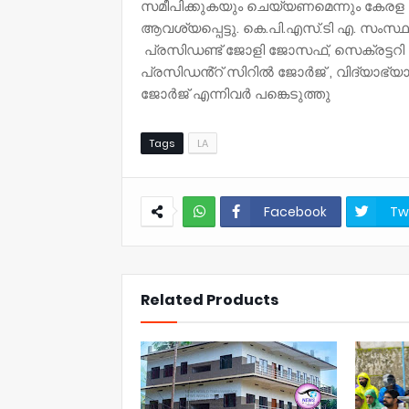
സമീപിക്കുകയും ചെയ്യണമെന്നും കേരള പ
ആവശ്യപ്പെട്ടു. കെ.പി.എസ്.ടി എ. സംസ
പ്രസിഡണ്ട് ജോളി ജോസഫ്, സെക്രട്ടറി 
പ്രസിഡൻ്റ് സിറിൽ ജോർജ് , വിദ്യാഭ
ജോർജ് എന്നിവർ പങ്കെടുത്തു
Tags
LA
Facebook
Tw
NWT
Related Products