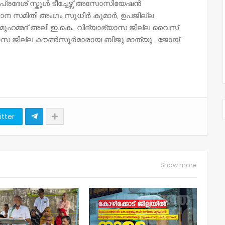
്രദേശ് സ്കൂൾ ടീച്ചേഴ്സ് അസോസിയേഷൻ
്ഥാന സമിതി അംഗം സുധീർ കുമാർ, ഉപജില്ല
മുഹമ്മദ് അലി ഇ.കെ., വിദ്യാഭ്യാസ ജില്ല വൈസ്
്യാസ ജില്ല കൗൺസൂർമാരായ ബിജു മാത്യു , ജോയ്
itter
Show more