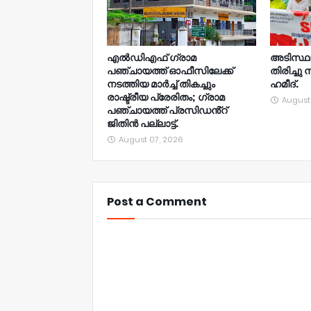
എൽഡിഎഫ് ഗ്രാമ
അടിസ്ഥ
പഞ്ചായത്ത് ഓഫീസിലേക്ക്
തിരിച്ചു 
നടത്തിയ മാർച്ച് തികച്ചും
ഹമീദ്.
രാഷ്ട്രീയ പ്രേരിതം; ഗ്രാമ
August
പഞ്ചായത്ത് പ്രസിഡൻ്റ്
ജിതിൻ പല്ലാട്ട്.
August 07, 2026
Post a Comment