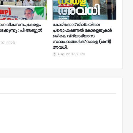
ാന വികസനം;കേരളം
കോഴിക്കോട് ജില്ലയിലെ
നടക്കുന്നു ; പി അബ്ദുൽ
പ്രൊഫഷണൽ കോളെജുകൾ
ഒഴികെ വിദ്യാഭ്യാസ
സ്ഥാപനങ്ങൾക്ക് നാളെ (ശനി)
 07, 2026
അവധി.
August 07, 2026