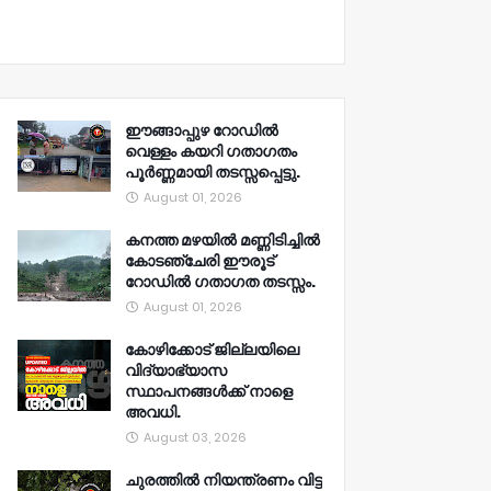
ഈങ്ങാപ്പുഴ റോഡിൽ
വെള്ളം കയറി ഗതാഗതം
പൂർണ്ണമായി തടസ്സപ്പെട്ടു.
August 01, 2026
കനത്ത മഴയിൽ മണ്ണിടിച്ചിൽ
കോടഞ്ചേരി ഈരൂട്
റോഡിൽ ഗതാഗത തടസ്സം.
August 01, 2026
കോഴിക്കോട് ജില്ലയിലെ
വിദ്യാഭ്യാസ
സ്ഥാപനങ്ങൾക്ക് നാളെ
അവധി.
August 03, 2026
ചുരത്തിൽ നിയന്ത്രണം വിട്ട