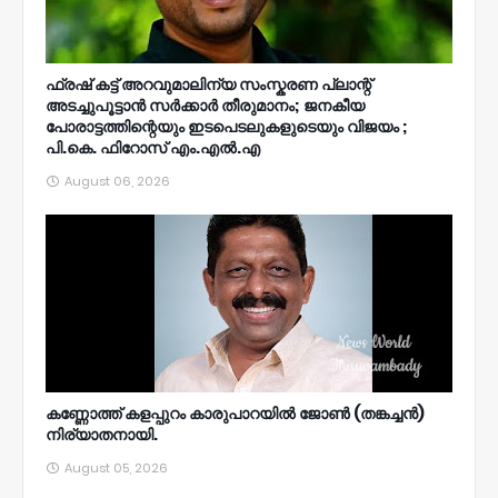
ഫ്രഷ് കട്ട് അറവുമാലിന്യ സംസ്കരണ പ്ലാന്റ്
അടച്ചുപൂട്ടാൻ സർക്കാർ തീരുമാനം; ജനകീയ
പോരാട്ടത്തിന്റെയും ഇടപെടലുകളുടെയും വിജയം ;
പി.കെ. ഫിറോസ് എം.എൽ‍.എ
August 06, 2026
കണ്ണോത്ത് കളപ്പുറം കാരുപാറയിൽ ജോൺ (തങ്കച്ചൻ)
നിര്യാതനായി.
August 05, 2026