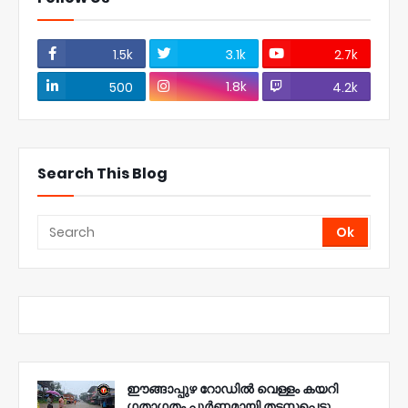
1.5k
3.1k
2.7k
1.8k
500
4.2k
Search This Blog
ഈങ്ങാപ്പുഴ റോഡിൽ വെള്ളം കയറി
ഗതാഗതം പൂർണ്ണമായി തടസ്സപ്പെട്ടു.