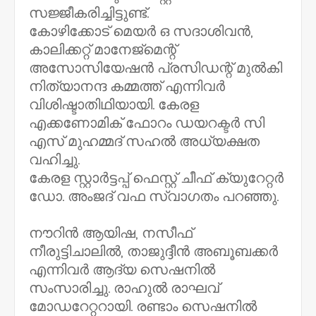
സജ്ജീകരിച്ചിട്ടുണ്ട്.
കോഴിക്കോട് മെയര്‍ ഒ സദാശിവന്‍,
കാലിക്കറ്റ് മാനേജ്‌മെന്റ്
അസോസിയേഷന്‍ പ്രസിഡന്റ് മുല്‍കി
നിത്യാനന്ദ കമ്മത്ത് എന്നിവര്‍
വിശിഷ്ടാതിഥിയായി. കേരള
എക്കണോമിക് ഫോറം ഡയറക്ടര്‍ സി
എസ് മുഹമ്മദ് സഹല്‍ അധ്യക്ഷത
വഹിച്ചു.
കേരള സ്റ്റാര്‍ട്ടപ്പ് ഫെസ്റ്റ് ചീഫ് ക്യുറേറ്റര്‍
ഡോ. അംജദ് വഫ സ്വാഗതം പറഞ്ഞു.
നൗറിന്‍ ആയിഷ, നസീഫ്
നീരുട്ടിചാലില്‍, താജുദ്ദീന്‍ അബൂബക്കര്‍
എന്നിവര്‍ ആദ്യ സെഷനില്‍
സംസാരിച്ചു. രാഹുല്‍ രാഘവ്
മോഡറേറ്ററായി. രണ്ടാം സെഷനില്‍