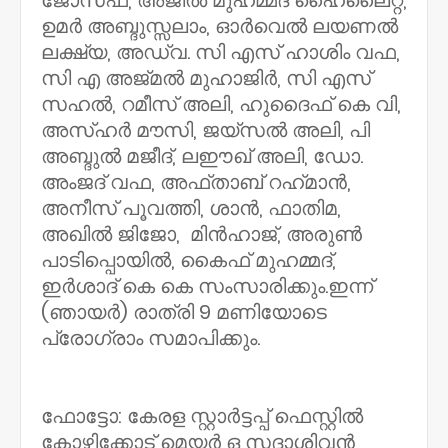
ജോസഫ്, അജില്‍ മുഹമ്മദ് ഹൈലൈറ്റ്,
ഉമര്‍ അബ്ദുസ്സലാം, ഓര്‍വെല്‍ ലയണല്‍
ലക്ഷ്യ, അഡ്വ. സി എസ് ഹാശിം വഫ,
സി എ അജ്മല്‍ മുഹാജിര്‍, സി എസ്
സഹല്‍, റമീസ് അലി, ഹുദൈഫ് കെ വി,
അസ്ഹര്‍ മൗസി, ജയ്‌സല്‍ അലി, പി
അബ്ദുല്‍ മജീദ്, ലഈഖ് അലി, ഡോ.
അംജദ് വഫ, അഫ്താബ് റഹ്‌മാന്‍,
അനീസ് പൂവത്തി, ശാന്‍, ഫാതിമ,
അഖില്‍ ജിജോ, മിന്‍ഹാജ്, അരുണ്‍
പാടിപ്പൊയില്‍, കൈഫ് മുഹമ്മദ്,
ഇര്‍ശാദ് കെ കെ സംസാരിക്കും.ഇന്ന്
(ഞായർ) രാത്രി 9 മണിയോടെ
പ്രോഗ്രാം സമാപിക്കും.
ഫോട്ടോ: കേരള സ്റ്റാര്‍ട്ടപ്പ് ഫെസ്റ്റില്‍
കോഴിക്കോട് മെയര്‍ ഒ സദാശിവന്‍